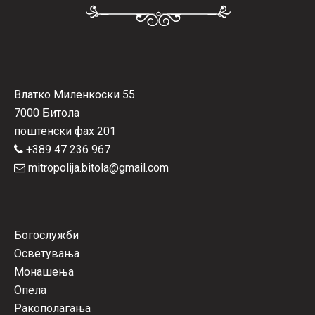
Влатко Миленкоски 55
7000 Битола
поштенски фах 201
+389 47 236 967
mitropolija.bitola@gmail.com
Богослужби
Осветувања
Монашења
Опела
Ракополагања