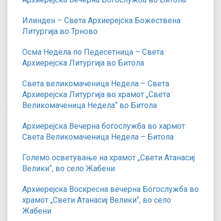
Илинден – Света Архиерејска Божествена
Литургија во Трново
Осма Недела по Педесетница – Света
Архиерејска Литургија во Битола
Света великомаченица Недела – Света
Архиерејска Литургија во храмот „Света
Великомаченица Недела“ во Битола
Архиерејска Вечерна богослужба во хармот
Света Великомаченица Недела – Битола
Големо осветување на храмот „Свети Атанасиј
Велики“, во село Жабени
Архиерејска Воскресна вечерна Богослужба во
храмот „Свети Атанасиј Велики“, во село
Жабени