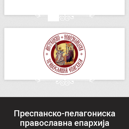
Преспанско-пелагониска
православна епархија