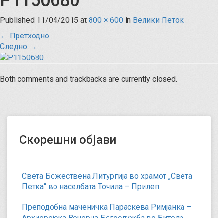
P1150680
Published
11/04/2015
at
800 × 600
in
Велики Петок
←
Претходно
Следно
→
Both comments and trackbacks are currently closed.
Скорешни објави
Света Божествена Литургија во храмот „Света
Петка“ во населбата Точила – Прилеп
Преподобна маченичка Параскева Римјанка –
Архиерејска Вечерна Богослужба во Битола