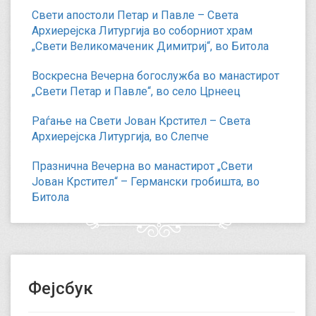
Свети апостоли Петар и Павле – Света
Архиерејска Литургија во соборниот храм
„Свети Великомаченик Димитриј“, во Битола
Воскресна Вечерна богослужба во манастирот
„Свети Петар и Павле“, во село Црнеец
Раѓање на Свети Јован Крстител – Света
Архиерејска Литургија, во Слепче
Празнична Вечерна во манастирот „Свети
Јован Крстител“ – Германски гробишта, во
Битола
Фејсбук