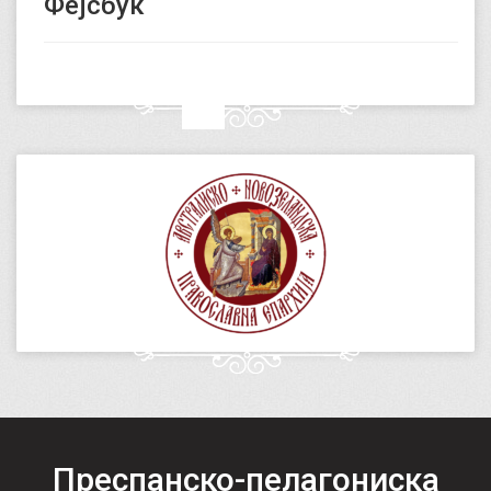
Фејсбук
Преспанско-пелагониска