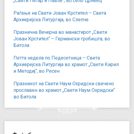
„Свети Петар и Павле“, во село Црнеец
Раѓање на Свети Јован Крстител – Света
Архиерејска Литургија, во Слепче
Празнична Вечерна во манастирот „Свети
Јован Крстител“ – Германски гробишта, во
Битола
Петта недела по Педесетница – Света
Архиерејска Литургија во храмот „Свети Кирил
и Методиј“, во Ресен
Празникот на Свети Наум Охридски свечено
прославен во храмот „Свети Наум Охридски“
во Битола