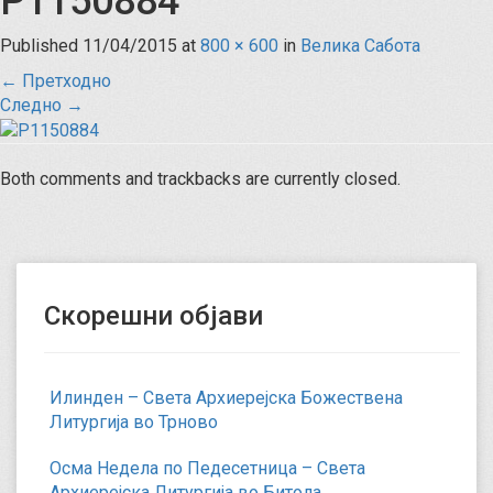
P1150884
Published
11/04/2015
at
800 × 600
in
Велика Сабота
←
Претходно
Следно
→
Both comments and trackbacks are currently closed.
Скорешни објави
Илинден – Света Архиерејска Божествена
Литургија во Трново
Осма Недела по Педесетница – Света
Архиерејска Литургија во Битола