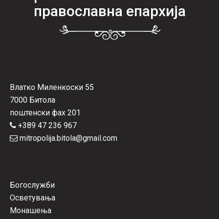
православна епархија
Влатко Миленкоски 55
7000 Битола
поштенски фах 201
+389 47 236 967
mitropolija.bitola@gmail.com
Богослужби
Осветувања
Монашења