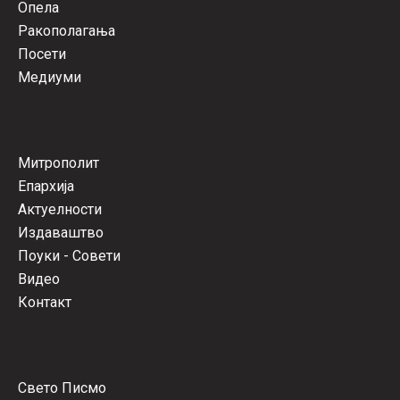
Опела
Ракополагања
Посети
Медиуми
Митрополит
Епархија
Актуелности
Издаваштво
Поуки - Совети
Видео
Контакт
Свето Писмо