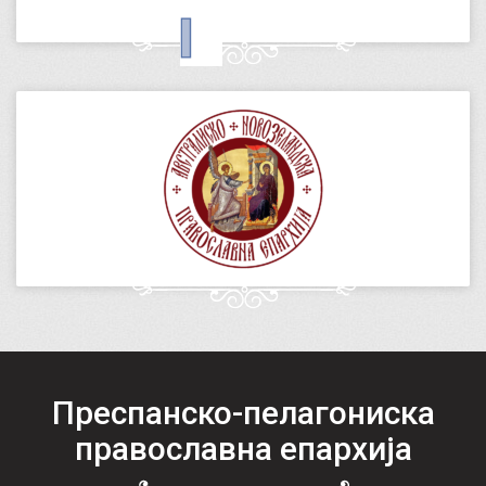
Преспанско-пелагониска
православна епархија