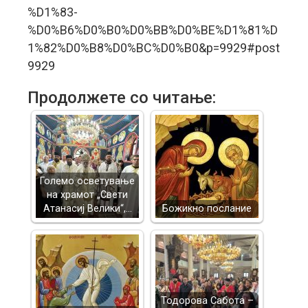
%D1%83-
%D0%B6%D0%B0%D0%BB%D0%BE%D1%81%D
1%82%D0%B8%D0%BC%D0%B0&p=9929#post
9929
Продолжете со читање:
Големо осветување
на храмот „Свети
Атанасиј Велики“,…
Божикно послание
Тодорова Сабота –