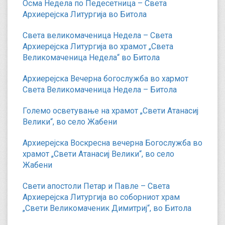
Осма Недела по Педесетница – Света
Архиерејска Литургија во Битола
Света великомаченица Недела – Света
Архиерејска Литургија во храмот „Света
Великомаченица Недела“ во Битола
Архиерејска Вечерна богослужба во хармот
Света Великомаченица Недела – Битола
Големо осветување на храмот „Свети Атанасиј
Велики“, во село Жабени
Архиерејска Воскресна вечерна Богослужба во
храмот „Свети Атанасиј Велики“, во село
Жабени
Свети апостоли Петар и Павле – Света
Архиерејска Литургија во соборниот храм
„Свети Великомаченик Димитриј“, во Битола