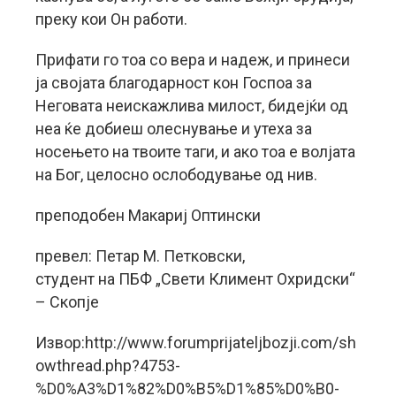
преку кои Он работи.
Прифати го тоа со вера и надеж, и принеси
ја својата благодарност кон Госпоа за
Неговата неискажлива милост, бидејќи од
неа ќе добиеш олеснување и утеха за
носењето на твоите таги, и ако тоа е волјата
на Бог, целосно ослободување од нив.
преподобен Макариј Оптински
превел: Петар М. Петковски,
студент на ПБФ „Свети Климент Охридски“
– Скопје
Извор:http://www.forumprijateljbozji.com/sh
owthread.php?4753-
%D0%A3%D1%82%D0%B5%D1%85%D0%B0-