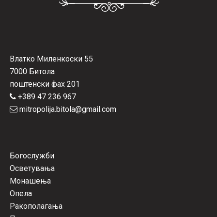
Влатко Миленкоски 55
7000 Битола
поштенски фах 201
+389 47 236 967
mitropolija.bitola@gmail.com
Богослужби
Осветувања
Монашења
Опела
Ракополагања