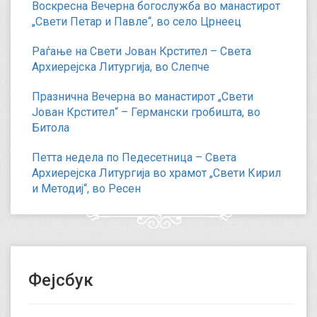
Воскресна Вечерна богослужба во манастирот
„Свети Петар и Павле“, во село Црнеец
Раѓање на Свети Јован Крстител – Света
Архиерејска Литургија, во Слепче
Празнична Вечерна во манастирот „Свети
Јован Крстител“ – Германски гробишта, во
Битола
Петта недела по Педесетница – Света
Архиерејска Литургија во храмот „Свети Кирил
и Методиј“, во Ресен
Фејсбук