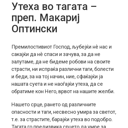
Утеха во тагата –
преп. Макариј
Оптински
Премилостивиот Господ, љубејќи нè нас и
сакајќи да нè спаси и зачува, за да не
залутаме, да не бидеме робови на своите
страсти, ни испраќа различни таги, болести
и беди, за на тој начин, ние, сфаќајќи ја
нашата суета и не наоѓајќи утеха, да се
обратиме кон Него, врвот на нашите желби.
Нашето срце, рането од различните
опасности и таги, несвесно умира за светот,
т.е. за страстите, барајќи утеха во подобро.
Тагата го предизвика срцето да умре за