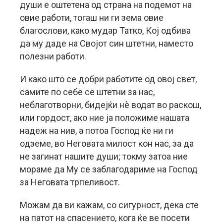
души е оштетена од страна на подемот на
овие работи, тогаш ни ги зема овие
благослови, како мудар Татко, Кој одбива
да му даде на Својот син штетни, наместо
полезни работи.
И како што се добри работите од овој свет,
самите по себе се штетни за нас,
неблаготворни, бидејќи нè водат во раскош,
или гордост, ако ние ја положиме нашата
надеж на нив, а потоа Господ ќе ни ги
одземе, во Неговата милост кон нас, за да
не загинат нашите души; токму затоа ние
мораме да Му се заблагодариме на Господ
за Неговата трпеливост.
Можам да ви кажам, со сигурност, дека сте
на патот на спасението, кога ќе ве посети