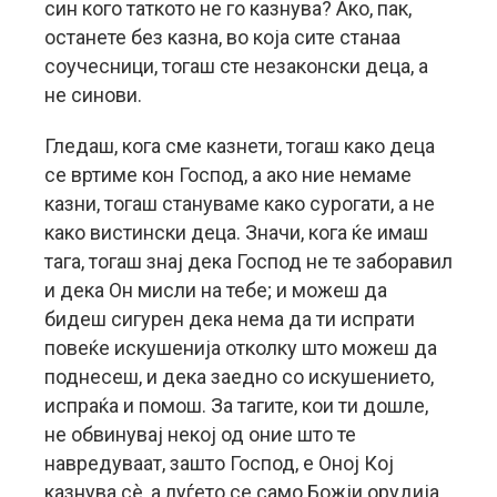
син кого таткото не го казнува? Ако, пак,
останете без казна, во која сите станаа
соучесници, тогаш сте незаконски деца, а
не синови.
Гледаш, кога сме казнети, тогаш како деца
се вртиме кон Господ, а ако ние немаме
казни, тогаш стануваме како сурогати, а не
како вистински деца. Значи, кога ќе имаш
тага, тогаш знај дека Господ не те заборавил
и дека Он мисли на тебе; и можеш да
бидеш сигурен дека нема да ти испрати
повеќе искушенија отколку што можеш да
поднесеш, и дека заедно со искушението,
испраќа и помош. За тагите, кои ти дошле,
не обвинувај некој од оние што те
навредуваат, зашто Господ, е Оној Кој
казнува сè, а луѓето се само Божји орудија,