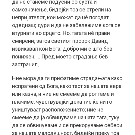
да не станеме подуени со суета и
самозначење, бидејќи тоа се стрели на
непријателот, кои можат да нè погодат
одеднаш; дури и да не забележиме кога се
втурнати во срцето. Но, тагата нè прави
смирени; затоа светиот пророк Давид
извикавал кон Бога: Добро ми е што бев
понижен, … Пред моето страдање бев
застранил, …
Ние мора да ги прифатиме страдањата како
испратени од Бога, како тест за нашата вера
или казна, и ние не смееме да роптаме и
плачиме, чувствувајќи дека тие ќе ни го
уништуваат расположението; ние не
смееме да ја обвинуваме нашата тага, туку
да се обвинуваме и се прекоруваме себеси
за нашата малодушност, бидејќи преку тоа