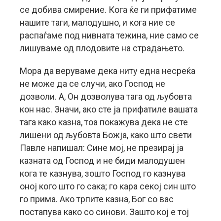
се добива смирение. Кога ќе ги прифатиме
нашите таги, малодушно, и кога ние се
распаѓаме под нивната тежина, ние само се
лишуваме од плодовите на страдањето.
Мора да веруваме дека ниту една несреќа
не може да се случи, ако Господ не
дозволи. А, Он дозволува тага од љубовта
кон нас. Значи, ако сте ја прифатиле вашата
тага како казна, тоа покажува дека не сте
лишени од љубовта Божја, како што свети
Павле напишал: Сине мој, не презирај ја
казната од Господ и не биди малодушен
кога те казнува, зошто Господ го казнува
оној кого што го сака; го кара секој син што
го прима. Ако трпите казна, Бог со вас
постапува како со синови. Зашто кој е тој