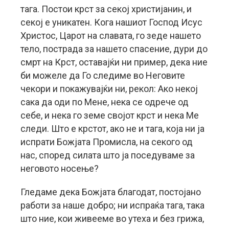
тага. Постои крст за секој христијанин, и
секој е уникатен. Кога нашиот Господ Исус
Христос, Царот на славата, го зеде нашето
тело, пострада за нашето спасение, дури до
смрт на Крст, оставајќи ни пример, дека ние
би можеле да Го следиме во Неговите
чекори и покажувајќи ни, рекол: Ако некој
сака да оди по Мене, нека се одрече од
себе, и нека го земе својот крст и нека Ме
следи. Што е крстот, ако не и тага, која ни ја
испрати Божјата Промисла, на секого од
нас, според силата што ја поседуваме за
неговото носење?
Гледаме дека Божјата благодат, постојано
работи за наше добро; ни испраќа тага, така
што ние, кои живееме во утеха и без грижа,