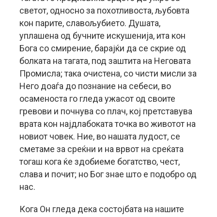
светот, односно за похотливоста, љубовта
кон парите, славољубието. Душата,
уплашена од бучните искушенија, ита кон
Бога со смирение, барајќи да се скрие од
болката на тагата, под заштита на Неговата
Промисла; така очистена, со чисти мисли за
Него доаѓа до познание на себеси, во
осаменоста го гледа ужасот од своите
гревови и почнува со плач, кој претставува
врата кон најдлабоката точка во животот на
новиот човек. Ние, во нашата лудост, се
сметаме за среќни и на врвот на среќата
тогаш кога ќе здобиеме богатство, чест,
слава и почит; но Бог знае што е подобро од
нас.
Кога Он гледа дека состојбата на нашите