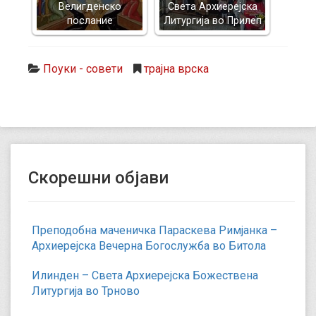
Велигденско
Света Архиерејска
послание
Литургија во Прилеп
Поуки - совети
трајна врска
Скорешни објави
Преподобна маченичка Параскева Римјанка –
Архиерејска Вечерна Богослужба во Битола
Илинден – Света Архиерејска Божествена
Литургија во Трново