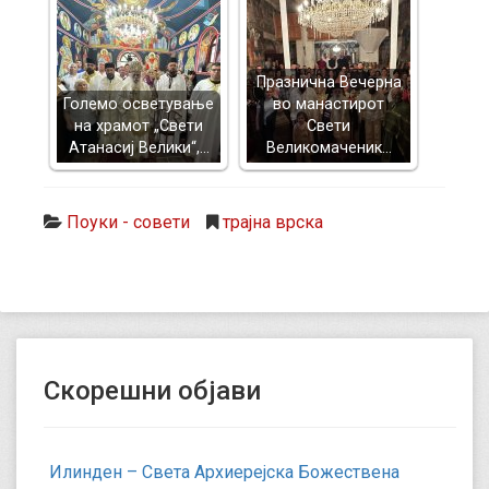
Празнична Вечерна
Големо осветување
во манастирот
на храмот „Свети
Свети
Атанасиј Велики“,…
Великомаченик…
Поуки - совети
трајна врска
Скорешни објави
Илинден – Света Архиерејска Божествена