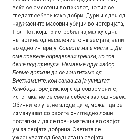
веќе се сместени во пеколот, но тие се
гледаат себеси како добри. Дури и еден од
најужасните масовни убијци во историјата,
Пол Пот, којшто истребил најмалку една
четвртина од населението на земјата, вели
во едно интервју:
Совеста ми е чиста … Да,
сме правеле определени грешки, но тоа
беше под принуда. Немавме друг избор.
Бевме должни да се заштитиме од
Виетнамците, кои сакаа да ја уништат
Камбоџа.
Брејвик, кој е од современите,
исто така, не се смета себеси за лош човек.
Обичните луѓе, не злодејците, можат да се
измачуваат со своите очигледно лоши
постапки и да се повнимателни во својот
ум за својата добрина. Светите се
ужаснуваат од бездната на својата