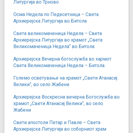
Литургија во Трново
Осма Недела по Педесетница – Света
Архиерејска Литургија во Битола
Света великомаченица Недела – Света
Архиерејска Литургија во храмот „Света
Великомаченица Недела“ во Битола
Архиерејска Вечерна богослужба во хармот
Света Великомаченица Недела – Битола
Големо осветување на храмот „Свети Атанасиј
Велики“, во село Жабени
Архиерејска Воскресна вечерна Богослужба во
храмот „Свети Атанасиј Велики“, во село
Жабени
Свети апостоли Петар и Павле – Света
Архиерејска Литургија во соборниот храм