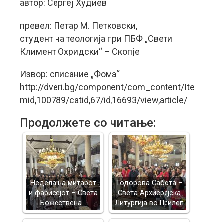
автор: Сергеј Худиев
превел: Петар М. Петковски,
студент на теологија при ПБФ „Свети
Климент Охридски“ – Скопје
Извор: списание „Фома“
http://dveri.bg/component/com_content/Ite
mid,100789/catid,67/id,16693/view,article/
Продолжете со читање:
Недела на митарот
Тодорова Сабота –
и фарисејот – Светa
Света Архиерејска
Божествена…
Литургија во Прилеп