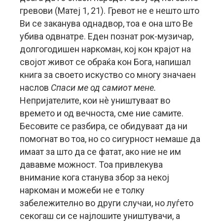
гревови (Матеј 1, 21). Гревот не е нешто што
Ви се заканува однадвор, тоа е она што Ве
убива одвнатре. Еден познат рок-музичар,
долгогодишен наркоман, кој кон крајот на
својот живот се обраќа кон Бога, напишал
книга за своето искуство со многу значаен
наслов
Спаси ме од самиот мене.
Непријателите, кои нè уништуваат во
времето и од вечноста, сме ние самите.
Бесовите се разбира, се обидуваат да ни
помогнат во тоа, но со сигурност немаше да
имаат за што да се фатат, ако ние не им
дававме можност. Тоа привлекува
внимание кога станува збор за некој
наркоман и можеби не е толку
забележително во други случаи, но луѓето
секогаш си се најлошите уништувачи, а