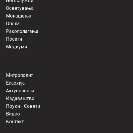
Богослужби
Осветувања
Монашења
Опела
Ракополагања
Посети
Медиуми
Митрополит
Епархија
Актуелности
Издаваштво
Поуки - Совети
Видео
Контакт