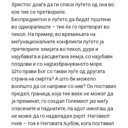
Христос доаѓа да ги спаси луѓето од она во
кое тие се претвориле.
Беспредметно е луѓето да бидат пуштени
во одморалиште – тие ќе го претворат во
пекол. На пример, во времињата на
меѓунационалните конфликти луѓето ја
претвориле земјата во пекол, дури и
најубавата и расцветана земја, со најубави
плодови и со најразбрануваното море.
Што прави Бог со такви луѓе од другата
страна на смртта? А што би можело
воопшто да се направи со нив? Он поставил
предел, граница, која тие веќе не можат да
ја преминат, го создал Големиот јаз меѓу
спасените и паднатите, па адот никогаш да
не може да го надвладее рајот. Неговиот
гнев – тоа е Неговата љубов, кога поставил