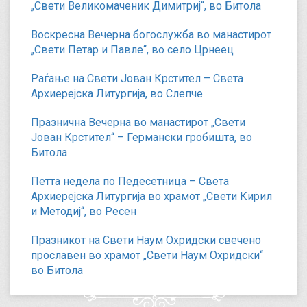
„Свети Великомаченик Димитриј“, во Битола
Воскресна Вечерна богослужба во манастирот
„Свети Петар и Павле“, во село Црнеец
Раѓање на Свети Јован Крстител – Света
Архиерејска Литургија, во Слепче
Празнична Вечерна во манастирот „Свети
Јован Крстител“ – Германски гробишта, во
Битола
Петта недела по Педесетница – Света
Архиерејска Литургија во храмот „Свети Кирил
и Методиј“, во Ресен
Празникот на Свети Наум Охридски свечено
прославен во храмот „Свети Наум Охридски“
во Битола