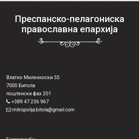
Преспанско-пелагониска
православна епархија
Влатко Миленкоски 55
7000 Битола
поштенски фах 201
+389 47 236 967
mitropolija.bitola@gmail.com