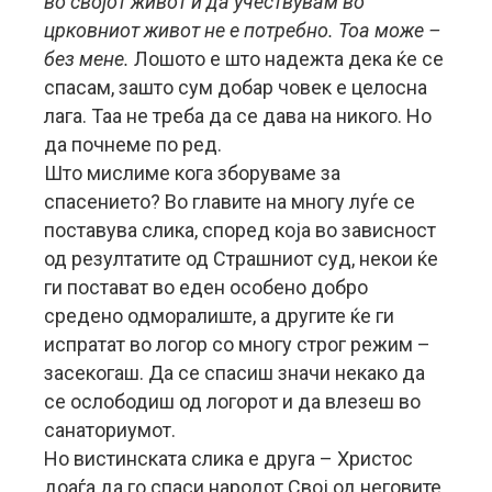
во својот живот и да учествувам во
црковниот живот не е потребно. Тоа може –
без мене.
Лошото е што надежта дека ќе се
спасам, зашто сум добар човек е целосна
лага. Таа не треба да се дава на никого. Но
да почнеме по ред.
Што мислиме кога зборуваме за
спасението? Во главите на многу луѓе се
поставува слика, според која во зависност
од резултатите од Страшниот суд, некои ќе
ги постават во еден особено добро
средено одморалиште, а другите ќе ги
испратат во логор со многу строг режим –
засекогаш. Да се спасиш значи некако да
се ослободиш од логорот и да влезеш во
санаториумот.
Но вистинската слика е друга – Христос
доаѓа да го спаси народот Свој од неговите