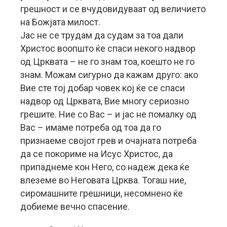
грешност и се вчудовидуваат од величието
на Божјата милост.
Јас не се трудам да судам за тоа дали
Христос воопшто ќе спаси некого надвор
од Црквата – не го знам тоа, коешто не го
знам. Можам сигурно да кажам друго: ако
Вие сте тој добар човек кој ќе се спаси
надвор од Црквата, Вие многу сериозно
грешите. Ние со Вас – и јас не помалку од
Вас – имаме потреба од тоа да го
признаеме својот грев и очајната потреба
да се покориме на Исус Христос, да
припаднеме кон Него, со надеж дека ќе
влеземе во Неговата Црква. Тогаш ние,
сиромашните грешници, несомнено ќе
добиеме вечно спасение.