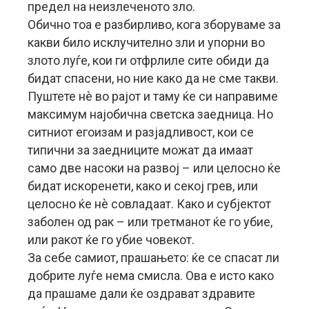
предел на неизлеченото зло.
Обично тоа е разбирливо, кога зборуваме за
какви било исклучително зли и упорни во
злото луѓе, кои ги отфрлиле сите обиди да
бидат спасени, но ние како да не сме такви.
Пуштете нè во рајот и таму ќе си направиме
максимум најобична светска заедница. Но
ситниот егоизам и разјадливост, кои се
типични за заедниците можат да имаат
само две насоки на развој – или целосно ќе
бидат искоренети, како и секој грев, или
целосно ќе нè совладаат. Како и субјектот
заболен од рак – или третманот ќе го убие,
или ракот ќе го убие човекот.
За себе самиот, прашањето: ќе се спасат ли
добрите луѓе нема смисла. Ова е исто како
да прашаме дали ќе оздрават здравите