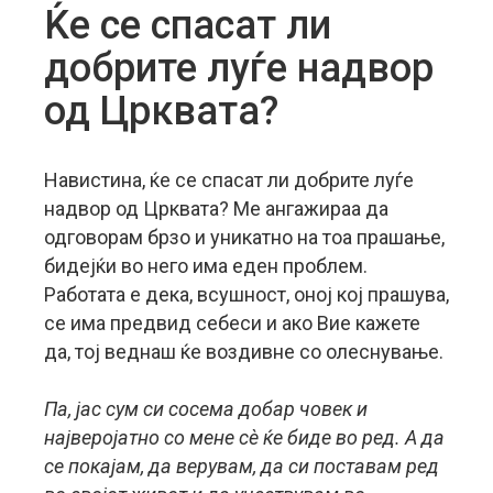
Ќе се спасат ли
добрите луѓе надвор
од Црквата?
Навистина, ќе се спасат ли добрите луѓе
надвор од Црквата? Ме ангажираа да
одговорам брзо и уникатно на тоа прашање,
бидејќи во него има еден проблем.
Работата е дека, всушност, оној кој прашува,
се има предвид себеси и ако Вие кажете
да, тој веднаш ќе воздивне со олеснување.
Па, јас сум си сосема добар човек и
најверојатно со мене сè ќе биде во ред. А да
се покајам, да верувам, да си поставам ред