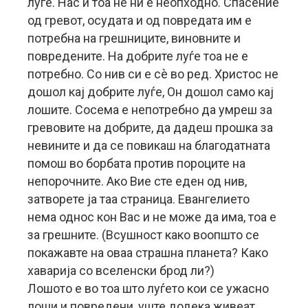
луѓе. Нас и тоа не ни е неопходно. Спасение
од гревот, осудата и од повредата им е
потребна на грешниците, виновните и
повредените. На добрите луѓе тоа не е
потребно. Со нив си е сè во ред. Христос не
дошол кај добрите луѓе, Он дошол само кај
лошите. Сосема е непотребно да умреш за
гревовите на добрите, да дадеш прошка за
невините и да се повикаш на благодатната
помош во борбата против пороците на
непорочните. Ако Вие сте еден од нив,
затворете ја таа страница. Евангелието
нема однос кон Вас и не може да има, тоа е
за грешните. (Всушност како воопшто се
покажавте на оваа страшна планета? Како
хаварија со вселенски брод ли?)
Лошото е во тоа што луѓето кои се ужасно
лоши и повредени, уште додека живеат,