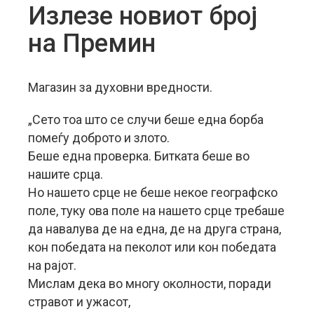
Излезе новиот број
на Премин
Магазин за духовни вредности.
„Сето тоа што се случи беше една борба
помеѓу доброто и злото.
Беше една проверка. Битката беше во
нашите срца.
Но нашето срце не беше некое географско
поле, туку ова поле на нашето срце требаше
да навалува де на една, де на друга страна,
кон победата на пеколот или кон победата
на рајот.
Мислам дека во многу околности, поради
стравот и ужасот,