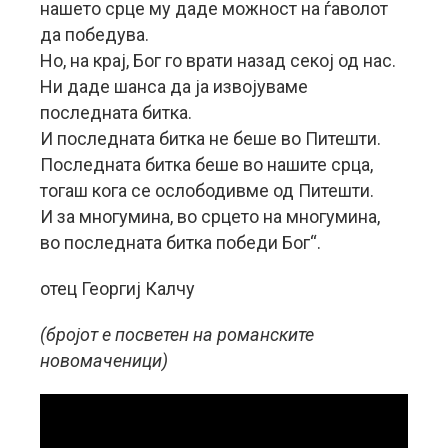
нашето срце му даде можност на ѓаволот
да победува.
Но, на крај, Бог го врати назад секој од нас.
Ни даде шанса да ја извојуваме
последната битка.
И последната битка не беше во Питешти.
Последната битка беше во нашите срца,
тогаш кога се ослободивме од Питешти.
И за многумина, во срцето на многумина,
во последната битка победи Бог“.
отец Георгиј Калчу
(бројот е посветен на романските
новомаченици)