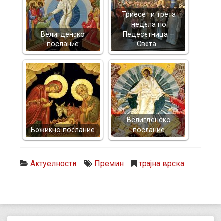
Триесет и трета
недела по
Велигденско
Педесетница –
послание
Света…
Велигденско
Божикно послание
послание
Актуелности
Премин
трајна врска