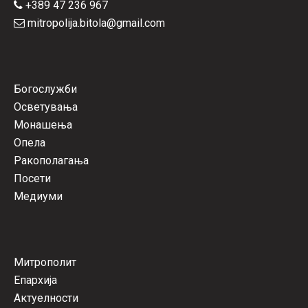
+389 47 236 967
mitropolija.bitola@gmail.com
Богослужби
Осветувања
Монашења
Опела
Ракополагања
Посети
Медиуми
Митрополит
Епархија
Актуелности