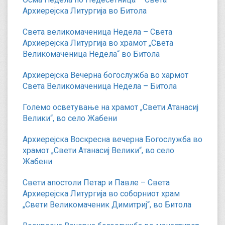
Архиерејска Литургија во Битола
Света великомаченица Недела – Света
Архиерејска Литургија во храмот „Света
Великомаченица Недела“ во Битола
Архиерејска Вечерна богослужба во хармот
Света Великомаченица Недела – Битола
Големо осветување на храмот „Свети Атанасиј
Велики“, во село Жабени
Архиерејска Воскресна вечерна Богослужба во
храмот „Свети Атанасиј Велики“, во село
Жабени
Свети апостоли Петар и Павле – Света
Архиерејска Литургија во соборниот храм
„Свети Великомаченик Димитриј“, во Битола