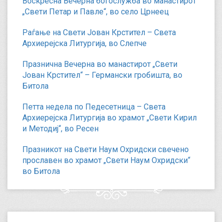
Воскресна Вечерна богослужба во манастирот
„Свети Петар и Павле“, во село Црнеец
Раѓање на Свети Јован Крстител – Света
Архиерејска Литургија, во Слепче
Празнична Вечерна во манастирот „Свети
Јован Крстител“ – Германски гробишта, во
Битола
Петта недела по Педесетница – Света
Архиерејска Литургија во храмот „Свети Кирил
и Методиј“, во Ресен
Празникот на Свети Наум Охридски свечено
прославен во храмот „Свети Наум Охридски“
во Битола