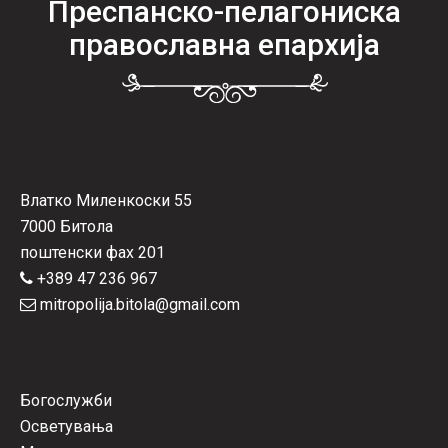
Преспанско-пелагониска
православна епархија
Влатко Миленкоски 55
7000 Битола
поштенски фах 201
+389 47 236 967
mitropolija.bitola@gmail.com
Богослужби
Осветувања