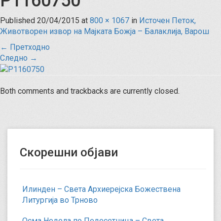
P1160750
Published
20/04/2015
at
800 × 1067
in
Источен Петок,
Животворен извор на Мајката Божја – Балаклија, Варош
←
Претходно
Следно
→
Both comments and trackbacks are currently closed.
Скорешни објави
Илинден – Света Архиерејска Божествена
Литургија во Трново
Осма Недела по Педесетница – Света