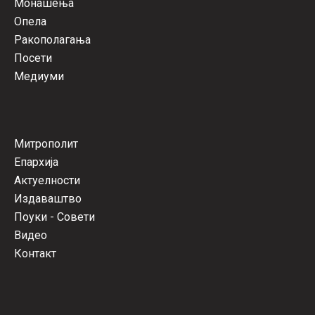
Монашења
Опела
Ракополагања
Посети
Медиуми
Митрополит
Епархија
Актуелности
Издаваштво
Поуки - Совети
Видео
Контакт