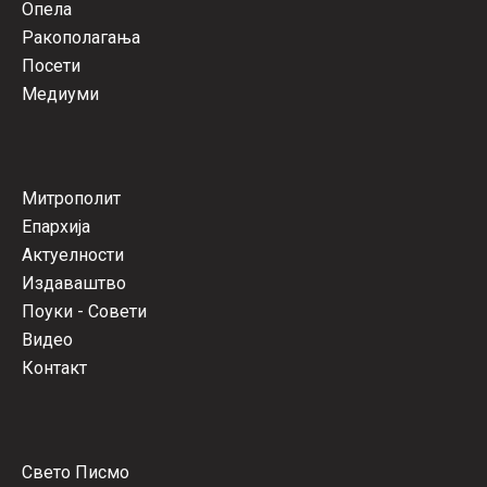
Опела
Ракополагања
Посети
Медиуми
Митрополит
Епархија
Актуелности
Издаваштво
Поуки - Совети
Видео
Контакт
Свето Писмо