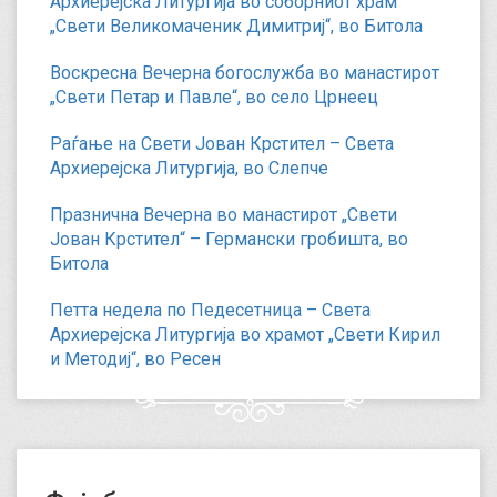
Архиерејска Литургија во соборниот храм
„Свети Великомаченик Димитриј“, во Битола
Воскресна Вечерна богослужба во манастирот
„Свети Петар и Павле“, во село Црнеец
Раѓање на Свети Јован Крстител – Света
Архиерејска Литургија, во Слепче
Празнична Вечерна во манастирот „Свети
Јован Крстител“ – Германски гробишта, во
Битола
Петта недела по Педесетница – Света
Архиерејска Литургија во храмот „Свети Кирил
и Методиј“, во Ресен