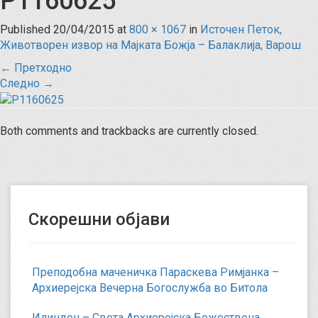
P1160625
Published
20/04/2015
at
800 × 1067
in
Источен Петок,
Животворен извор на Мајката Божја – Балаклија, Варош
←
Претходно
Следно
→
Both comments and trackbacks are currently closed.
Скорешни објави
Преподобна маченичка Параскева Римјанка –
Архиерејска Вечерна Богослужба во Битола
Илинден – Света Архиерејска Божествена