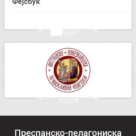
Фејсбук
Преспанско-пелагониска