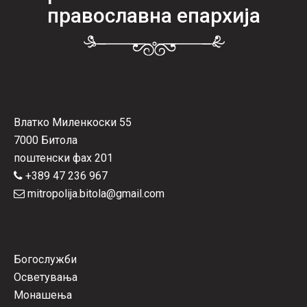
православна епархија
Влатко Миленкоски 55
7000 Битола
поштенски фах 201
+389 47 236 967
mitropolija.bitola@gmail.com
Богослужби
Осветувања
Монашења