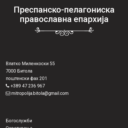
Преспанско-пелагониска
православна епархија
Влатко Миленкоски 55
7000 Битола
поштенски фах 201
+389 47 236 967
mitropolija.bitola@gmail.com
Богослужби