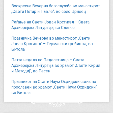
Воскресна Вечерна богослужба во манастирот
„Свети Петар и Павле“, во село Црнеец
Раѓање на Свети Јован Крстител – Света
Архиерејска Литургија, во Слепче
Празнична Вечерна во манастирот „Свети
Јован Крстител“ – Германски гробишта, во
Битола
Петта недела по Педесетница – Света
Архиерејска Литургија во храмот „Свети Кирил
и Методиј“, во Ресен
Празникот на Свети Наум Охридски свечено
прославен во храмот „Свети Наум Охридски“
во Битола