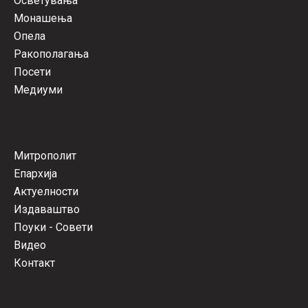
Осветувања
Монашења
Опела
Ракополагања
Посети
Медиуми
Митрополит
Епархија
Актуелности
Издаваштво
Поуки - Совети
Видео
Контакт