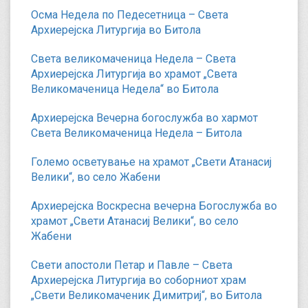
Осма Недела по Педесетница – Света
Архиерејска Литургија во Битола
Света великомаченица Недела – Света
Архиерејска Литургија во храмот „Света
Великомаченица Недела“ во Битола
Архиерејска Вечерна богослужба во хармот
Света Великомаченица Недела – Битола
Големо осветување на храмот „Свети Атанасиј
Велики“, во село Жабени
Архиерејска Воскресна вечерна Богослужба во
храмот „Свети Атанасиј Велики“, во село
Жабени
Свети апостоли Петар и Павле – Света
Архиерејска Литургија во соборниот храм
„Свети Великомаченик Димитриј“, во Битола