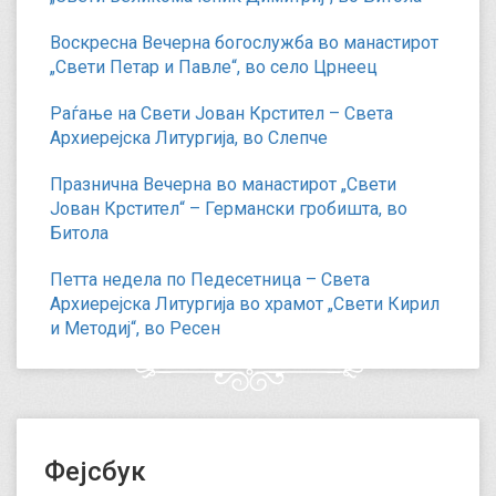
Воскресна Вечерна богослужба во манастирот
„Свети Петар и Павле“, во село Црнеец
Раѓање на Свети Јован Крстител – Света
Архиерејска Литургија, во Слепче
Празнична Вечерна во манастирот „Свети
Јован Крстител“ – Германски гробишта, во
Битола
Петта недела по Педесетница – Света
Архиерејска Литургија во храмот „Свети Кирил
и Методиј“, во Ресен
Фејсбук