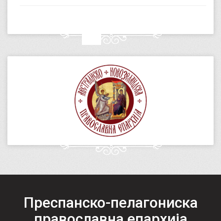
Преспанско-пелагониска
православна епархија