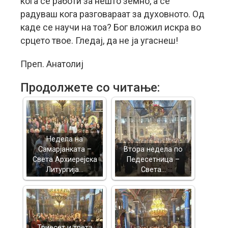
кога се работи за нешто земно, а се
радуваш кога разговараат за духовното. Од
каде се научи на тоа? Бог вложил искра во
срцето твое. Гледај, да не ја угаснеш!
Преп. Анатолиј
Продолжете со читање:
Недела на
Самарјанката –
Втора недела по
Света Архиерејска
Педесетница –
Литургија…
Света…
Триесет и трета