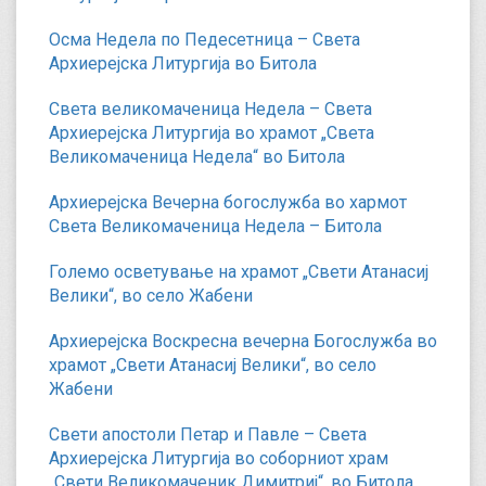
Осма Недела по Педесетница – Света
Архиерејска Литургија во Битола
Света великомаченица Недела – Света
Архиерејска Литургија во храмот „Света
Великомаченица Недела“ во Битола
Архиерејска Вечерна богослужба во хармот
Света Великомаченица Недела – Битола
Големо осветување на храмот „Свети Атанасиј
Велики“, во село Жабени
Архиерејска Воскресна вечерна Богослужба во
храмот „Свети Атанасиј Велики“, во село
Жабени
Свети апостоли Петар и Павле – Света
Архиерејска Литургија во соборниот храм
„Свети Великомаченик Димитриј“, во Битола