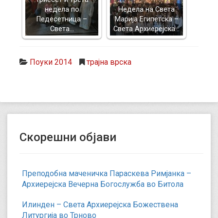
недела по
Недела на Света
Педесетница –
Марија Египетска –
Света…
Света Архиерејска…
Поуки 2014
трајна врска
Скорешни објави
Преподобна маченичка Параскева Римјанка –
Архиерејска Вечерна Богослужба во Битола
Илинден – Света Архиерејска Божествена
Литургија во Трново