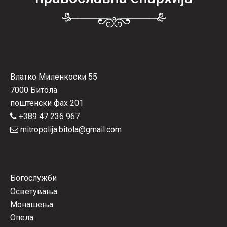
Влатко Миленкоски 55
7000 Битола
поштенски фах 201
+389 47 236 967
mitropolija.bitola@gmail.com
Богослужби
Осветувања
Монашења
Опела