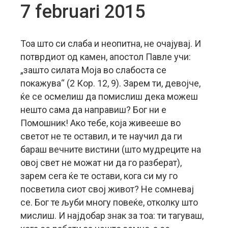
7 februari 2015
Тоа што си слаба и неопитна, не очајувај. И
потврдиот од камен, апостол Павле учи:
„зашто силата Моја во слабоста се
покажува“ (2 Кор. 12, 9). Зарем ти, девојче,
ќе се осмелиш да помислиш дека можеш
нешто сама да направиш? Бог ни е
Помошник! Ако тебе, која живееше во
светот не те оставил, и те научил да ги
бараш вечните вистини (што мудреците на
овој свет не можат ни да го разберат),
зарем сега ќе те остави, кога си му го
посветила сиот свој живот? Не сомневај
се. Бог те љуби многу повеќе, отколку што
мислиш. И најдобар знак за тоа: ти тагуваш,