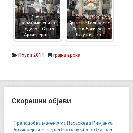
Света
великомаченица
Сретение Господово
Недела – Света
– Света Архиерејска
Архиерејска…
Литургија во…
Поуки 2014
трајна врска
Скорешни објави
Преподобна маченичка Параскева Римјанка –
Архиерејска Вечерна Богослужба во Битола