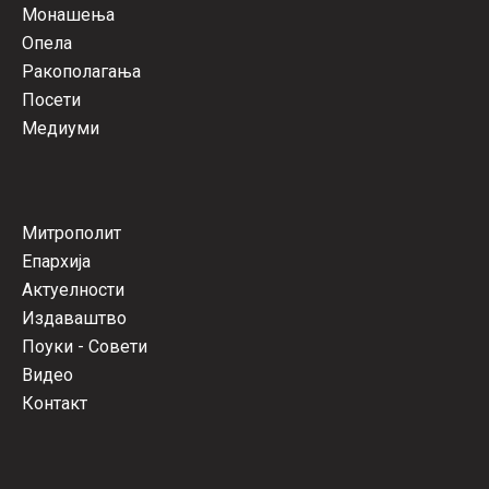
Монашења
Опела
Ракополагања
Посети
Медиуми
Митрополит
Епархија
Актуелности
Издаваштво
Поуки - Совети
Видео
Контакт