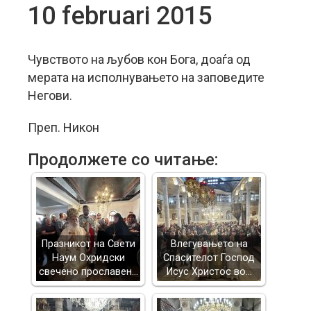
10 februari 2015
Чувството на љубов кон Бога, доаѓа од
мерата на исполнувањето на заповедите
Негови.
Преп. Никон
Продолжете со читање:
Празникот на Свети
Влегувањето на
Наум Охридски
Спасителот Господ
свечено прославен…
Исус Христос во…