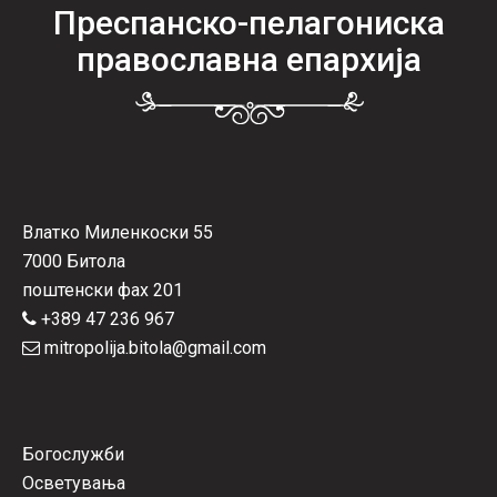
Преспанско-пелагониска
православна епархија
Влатко Миленкоски 55
7000 Битола
поштенски фах 201
+389 47 236 967
mitropolija.bitola@gmail.com
Богослужби
Осветувања