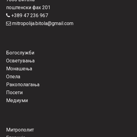
поштенски фах 201
+389 47 236 967
mitropolija.bitola@gmail.com
Богослужби
Осветувања
Монашења
Опела
Ракополагања
Посети
Медиуми
Митрополит