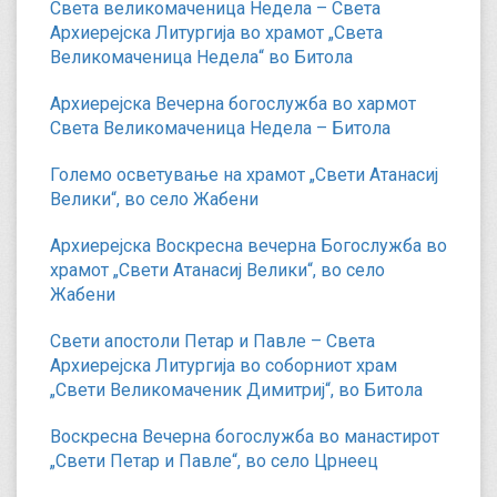
Света великомаченица Недела – Света
Архиерејска Литургија во храмот „Света
Великомаченица Недела“ во Битола
Архиерејска Вечерна богослужба во хармот
Света Великомаченица Недела – Битола
Големо осветување на храмот „Свети Атанасиј
Велики“, во село Жабени
Архиерејска Воскресна вечерна Богослужба во
храмот „Свети Атанасиј Велики“, во село
Жабени
Свети апостоли Петар и Павле – Света
Архиерејска Литургија во соборниот храм
„Свети Великомаченик Димитриј“, во Битола
Воскресна Вечерна богослужба во манастирот
„Свети Петар и Павле“, во село Црнеец