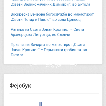
„Свети Великомаченик Димитриј“, во Битола
Воскресна Вечерна богослужба во манастирот
„Свети Петар и Павле“, во село Црнеец
Раѓање на Свети Јован Крстител – Света
Архиерејска Литургија, во Слепче
Празнична Вечерна во манастирот „Свети
Јован Крстител“ – Германски гробишта, во
Битола
Фејсбук