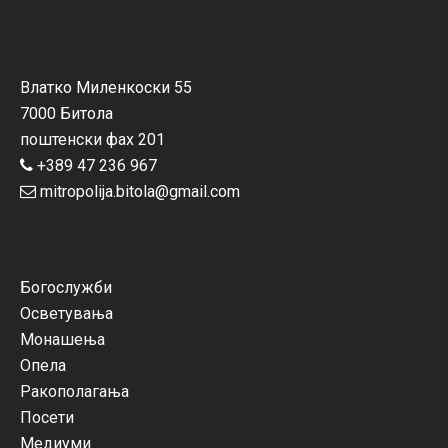
Влатко Миленкоски 55
7000 Битола
поштенски фах 201
+389 47 236 967
mitropolija.bitola@gmail.com
Богослужби
Осветувања
Монашења
Опела
Ракополагања
Посети
Медиуми