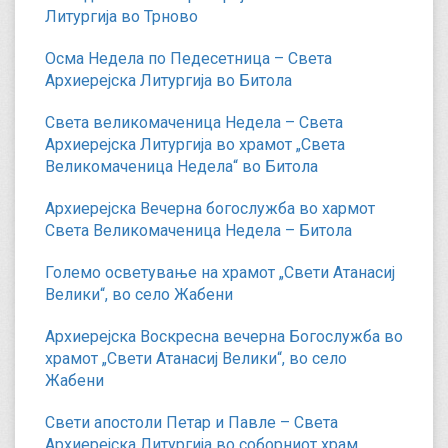
Литургија во Трново
Осма Недела по Педесетница – Света
Архиерејска Литургија во Битола
Света великомаченица Недела – Света
Архиерејска Литургија во храмот „Света
Великомаченица Недела“ во Битола
Архиерејска Вечерна богослужба во хармот
Света Великомаченица Недела – Битола
Големо осветување на храмот „Свети Атанасиј
Велики“, во село Жабени
Архиерејска Воскресна вечерна Богослужба во
храмот „Свети Атанасиј Велики“, во село
Жабени
Свети апостоли Петар и Павле – Света
Архиерејска Литургија во соборниот храм