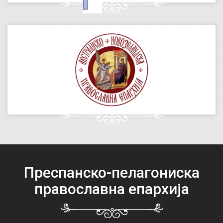
Преспанско-пелагониска
православна епархија