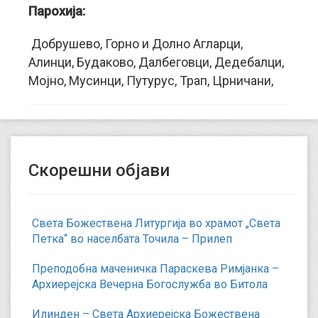
Парохија:
Добрушево, Горно и Долно Агларци,
Алинци, Будаково, Далбеговци, Дедебалци,
Мојно, Мусинци, Путурус, Трап, Црничани,
Скорешни објави
Света Божествена Литургија во храмот „Света
Петка“ во населбата Точила – Прилеп
Преподобна маченичка Параскева Римјанка –
Архиерејска Вечерна Богослужба во Битола
Илинден – Света Архиерејска Божествена