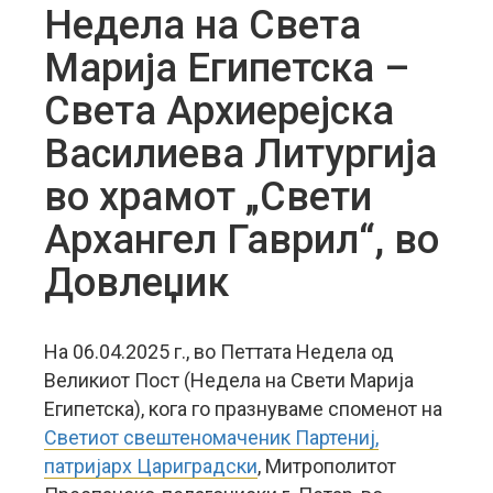
Недела на Света
Марија Египетска –
Света Архиерејска
Василиева Литургија
во храмот „Свети
Архангел Гаврил“, во
Довлеџик
На 06.04.2025 г., во Петтата Недела од
Великиот Пост (Недела на Свети Марија
Египетска), кога го празнуваме споменот на
Светиот свештеномаченик Партениј,
патријарх Цариградски
, Митрополитот