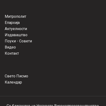
Митрополит
Епархија
Актуелности
Издаваштво
Поуки - Совети
Видео
Контакт
Свето Писмо
Календар
Со благослов на Неговото Високопреосвештенство,