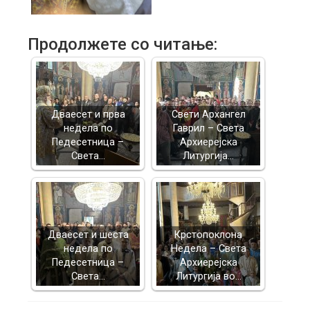
Продолжете со читање:
Дваесет и прва
Свети Архангел
недела по
Гаврил – Света
Педесетница –
Архиерејска
Света…
Литургија…
Дваесет и шеста
Крстопоклона
недела по
Недела – Света
Педесетница –
Архиерејска
Света…
Литургија во…