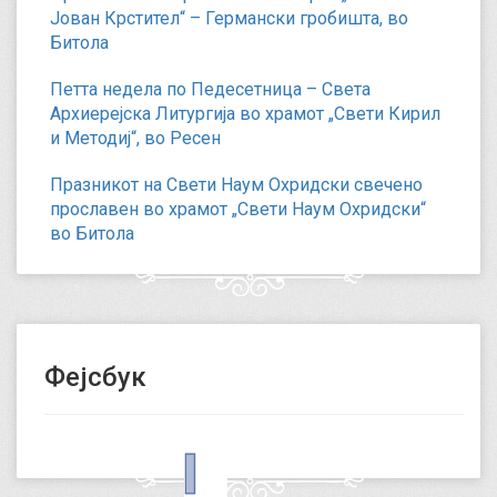
Јован Крстител“ – Германски гробишта, во
Битола
Петта недела по Педесетница – Света
Архиерејска Литургија во храмот „Свети Кирил
и Методиј“, во Ресен
Празникот на Свети Наум Охридски свечено
прославен во храмот „Свети Наум Охридски“
во Битола
Фејсбук