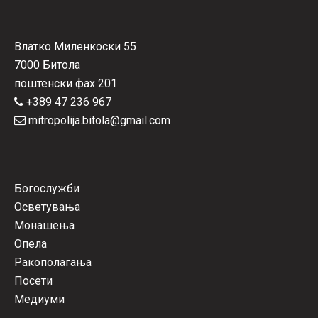
Влатко Миленкоски 55
7000 Битола
поштенски фах 201
+389 47 236 967
mitropolija.bitola@gmail.com
Богослужби
Осветувања
Монашења
Опела
Ракополагања
Посети
Медиуми