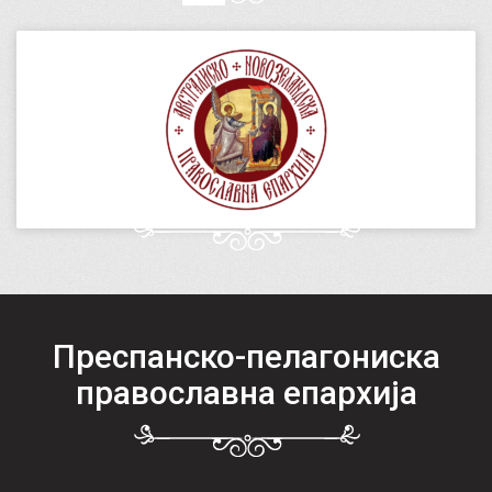
Преспанско-пелагониска
православна епархија