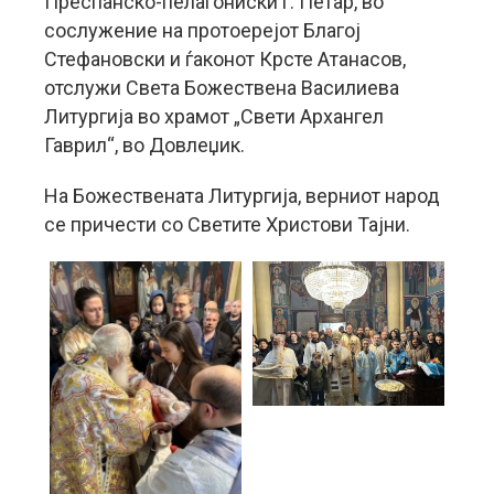
Преспанско-пелагониски г. Петар, во
сослужение на протоерејот Благој
Стефановски и ѓаконот Крсте Атанасов,
отслужи Света Божествена Василиева
Литургија во храмот „Свети Архангел
Гаврил“, во Довлеџик.
На Божествената Литургија, верниот народ
се причести со Светите Христови Тајни.