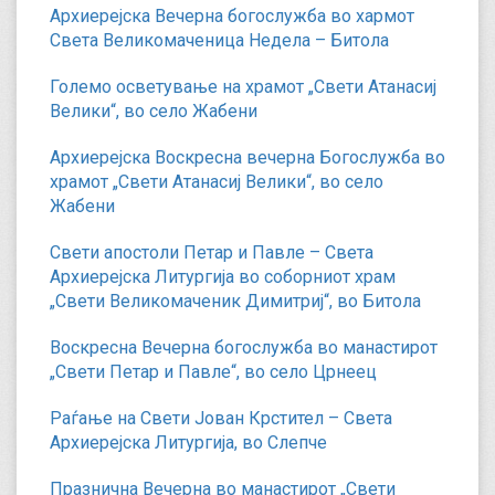
Архиерејска Вечерна богослужба во хармот
Света Великомаченица Недела – Битола
Големо осветување на храмот „Свети Атанасиј
Велики“, во село Жабени
Архиерејска Воскресна вечерна Богослужба во
храмот „Свети Атанасиј Велики“, во село
Жабени
Свети апостоли Петар и Павле – Света
Архиерејска Литургија во соборниот храм
„Свети Великомаченик Димитриј“, во Битола
Воскресна Вечерна богослужба во манастирот
„Свети Петар и Павле“, во село Црнеец
Раѓање на Свети Јован Крстител – Света
Архиерејска Литургија, во Слепче
Празнична Вечерна во манастирот „Свети