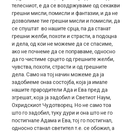
телесниот, е да се воздржуваме од секакви
грешни мисли, помисли и фантазии, и да не
дозволиме тие грешни мисли и помисли, да
се спуштат во нашите срца, па да станат
грешни желби, похоти и страсти, а подоцна
и дела, од кои не можеме да се спасиме,
ако не почнеме да се поправаме, односно
да го чистиме срцето од грешните желби,
чувства, похоти, страсти и од грешните
дела. Само на тој начин можеме да ја
задобиеме онаа состојба, која ја имале
нашите прародители Ада и Ева пред да
згрешат, која ја задобил и Светиот Наум,
Охридскиот Чудотворец. Но не само тоа
што го задобил, туку дури и она што не го
постигнале Адама и Ева, тој го постигнал,
односно станал светител т.е. се обожил, а