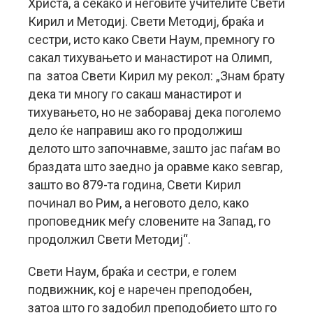
Христа, а секако и неговите учителите Свети
Кирил и Методиј. Свети Методиј, браќа и
сестри, исто како Свети Наум, премногу го
сакал тихувањето и манастирот на Олимп,
па затоа Свети Кирил му рекол: „Знам брату
дека ти многу го сакаш манастирот и
тихувањето, но не заборавај дека поголемо
дело ќе направиш ако го продолжиш
делото што започнавме, зашто јас паѓам во
браздата што заедно ја оравме како ѕевгар,
зашто во 879-та година, Свети Кирил
починал во Рим, а неговото дело, како
проповедник меѓу словените на Запад, го
продолжил Свети Методиј“.
Свети Наум, браќа и сестри, е голем
подвижник, кој е наречен преподобен,
затоа што го задобил преподобието што го