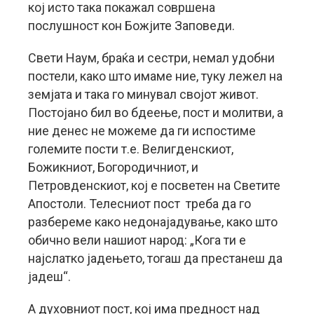
кој исто така покажал совршена
послушност кон Божјите Заповеди.
Свети Наум, браќа и сестри, немал удобни
постели, како што имаме ние, туку лежел на
земјата и така го минувал својот живот.
Постојано бил во бдеење, пост и молитви, а
ние денес не можеме да ги испостиме
големите пости т.е. Велигденскиот,
Божикниот, Богородичниот, и
Петровденскиот, кој е посветен на Светите
Апостоли. Телесниот пост треба да го
разбереме како недонајадување, како што
обично вели нашиот народ: „Кога ти е
најслатко јадењето, тогаш да престанеш да
јадеш“.
А духовниот пост, кој има предност над