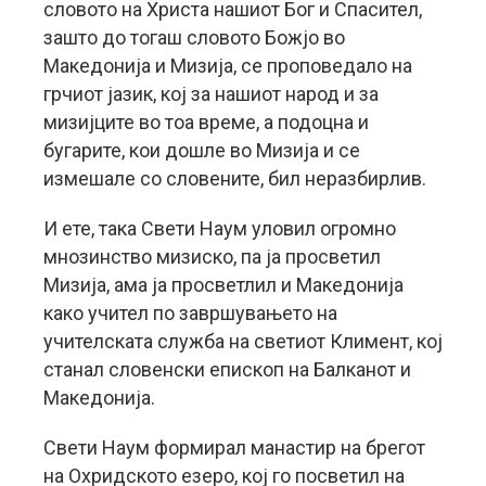
словото на Христа нашиот Бог и Спасител,
зашто до тогаш словото Божјо во
Македонија и Мизија, се проповедало на
грчиот јазик, кој за нашиот народ и за
мизијците во тоа време, а подоцна и
бугарите, кои дошле во Мизија и се
измешале со словените, бил неразбирлив.
И ете, така Свети Наум уловил огромно
мнозинство мизиско, па ја просветил
Мизија, ама ја просветлил и Македонија
како учител по завршувањето на
учителската служба на светиот Климент, кој
станал словенски епископ на Балканот и
Македонија.
Свети Наум формирал манастир на брегот
на Охридското езеро, кој го посветил на