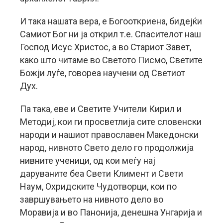
И така нашата вера, е Богооткриена, бидејќи
Самиот Бог ни ја открил т.е. Спасителот наш
Господ Исус Христос, а во Стариот Завет,
како што читаме во Светото Писмо, Светите
Божји луѓе, говореа научени од Светиот
Дух.
Па така, еве и Светите Учители Кирил и
Методиј, кои ги просветлија сите словенски
народи и нашиот православен Македонски
народ, нивното Свето дело го продолжија
нивните ученици, од кои меѓу нај
даруваните беа Свети Климент и Свети
Наум, Охридските Чудотворци, кои по
завршувањето на нивното дело во
Моравија и во Панонија, денешна Унгарија и