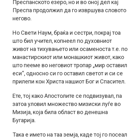
Преспанското езеро, но и во оној дел кај
Преспа продолжил да го извршува словото
негово.
Но Свети Наум, браќа и сестри, покрај тоа
што бил учител, копнеел по духовниот
живот на тихувањето или осаменоста т.е. по
манастирскиот или монашкиот живот, како
што пееме во неговиот тропар „мир оставил
еси“, односно си го оставил светот и си се
прилепи кон Христа нашиот Бог и Спасител.
Ете, тој како Апостолите се подвизувал, па
затоа уловил множество мизиски луѓе во
Мизија, која била област во денешна
Бугарија.
Така е името на таа земја, каде тој го посеал