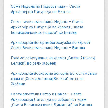
Осма Недела по Педесетница – Света
Архиерејска Литургија во Битола
Света великомаченица Недела – Света
Архиерејска Литургија во храмот „Света
Великомаченица Недела“ во Битола
Архиерејска Вечерна богослужба во хармот
Света Великомаченица Недела – Битола
Големо осветување на храмот „Свети Атанасиј
Велики“, во село Жабени
Архиерејска Воскресна вечерна Богослужба во
храмот „Свети Атанасиј Велики“, во село
Жабени
Свети апостоли Петар и Павле – Света
Архиерејска Литургија во соборниот храм
„Свети Великомаченик Димитриј“, во Битола