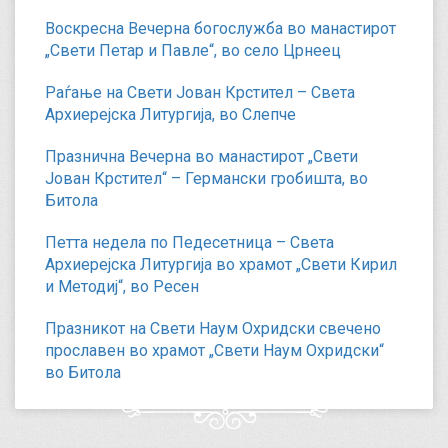
Воскресна Вечерна богослужба во манастирот
„Свети Петар и Павле“, во село Црнеец
Раѓање на Свети Јован Крстител – Света
Архиерејска Литургија, во Слепче
Празнична Вечерна во манастирот „Свети
Јован Крстител“ – Германски гробишта, во
Битола
Петта недела по Педесетница – Света
Архиерејска Литургија во храмот „Свети Кирил
и Методиј“, во Ресен
Празникот на Свети Наум Охридски свечено
прославен во храмот „Свети Наум Охридски“
во Битола