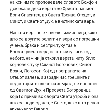
на кои им го проповедале словото Божјо и
докажале дека верата во Христа, нашиот
Бог и Спасител, во Света Троица, Отецот, и
Синот, и Светиот Дух, е вистинската вера.
Нашата вера не е човечка измислица, како
што се другите религии и вери со погрешни
учења, браќа и сестри, туку таа е
Богооткриена вера, зашто ниту ангел од
небото, нам ни ја открил верата, ниту било
кој човек, туку Самиот Богочовек, Синот
Божји, Логосот, Кој од прегратките на
Отецот излезе, и заради нас грешните и
недостојните слезе на земјата, се воплоти
од Светиот Дух и Пресвета Богородица,
која Го прими во својата Света утроба и она
што се роди од неа, е Свето, како што рекол
арханхелот Гаврил.