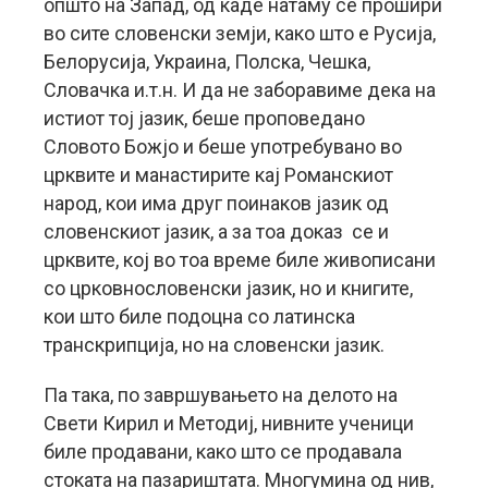
општо на Запад, од каде натаму се прошири
во сите словенски земји, како што е Русија,
Белорусија, Украина, Полска, Чешка,
Словачка и.т.н. И да не заборавиме дека на
истиот тој јазик, беше проповедано
Словото Божјо и беше употребувано во
црквите и манастирите кај Романскиот
народ, кои има друг поинаков јазик од
словенскиот јазик, а за тоа доказ се и
црквите, кој во тоа време биле живописани
со црковнословенски јазик, но и книгите,
кои што биле подоцна со латинска
транскрипција, но на словенски јазик.
Па така, по завршувањето на делото на
Свети Кирил и Методиј, нивните ученици
биле продавани, како што се продавала
стоката на пазариштата. Многумина од нив,