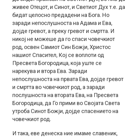
живее Отецот, и Синот, и Светиот Дух т.е. да
бидат целосно предадени на Бога. Но
заради непослушноста на Адама и Ева,
дојде гревот, а преку гревот и смртта. И
никој не можеше да го спаси човечкиот
род, освен Самиот Син Божји, Христос
нашиот Спасител, Кој се воплоти од
Пресвета Богородица, која уште се
нарекува и втора Ева. Заради
непослушноста на првата Ева, дојде гревот
и смртта во човечкиот род, а заради
послушноста на втората Ева, на Пресвета
Богородица, да Го прими во Својата Света
утроба Синот Божји, дојде спасението на
човечкиот род.
И така, еве денеска ние имаме славеник,