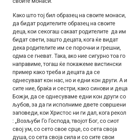
своите монаси.
Како што тој бил образец на своите монаси,
да бидат родителите образец на своите
деца, кои секогаш сакаат родителите да им
бидат свети, зашто децата, кога ќе видат
дека родителите им се порочни и грешни,
одма се гневат. Така, ако ние сигурно тоа го
направиме, тогаш ќе покажеме вистински
пример како треба и децата да се
однесуваат кон нас, но и едни кон други. А и
сите ние, браќа и сестри, како синови и деца
Божји, да се однесуваме едни кон други со
љубов, за да ги исполниме двете совршени
заповеди, кои Христос ни ги дал, кога рекол
: „Возљуби Го Господа, твојот Бог, со сиот
свој ум, со сето свое срце, со сета своја
душа, со сета своја сила и со сите свои