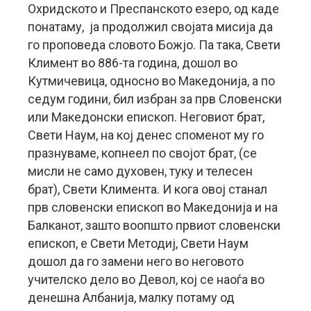
Охридското и Преспанското езеро, од каде
понатаму, ја продолжил својата мисија да
го проповеда словото Божјо. Па така, Свети
Климент во 886-та година, дошол во
Кутмичевица, односно во Македонија, а по
седум години, бил избран за прв Словенски
или Македонски епископ. Неговиот брат,
Свети Наум, на кој денес споменот му го
празнуваме, копнеел по својот брат, (се
мисли не само духовен, туку и телесен
брат), Свети Климента. И кога овој станал
прв словенски епископ во Македонија и на
Балканот, зашто воопшто првиот словенски
епископ, е Свети Методиј, Свети Наум
дошол да го замени него во неговото
учителско дело во Девол, кој се наоѓа во
денешна Албанија, малку потаму од