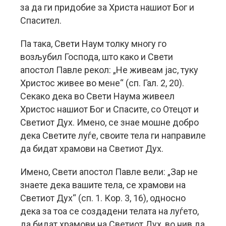
за да ги придобие за Христа нашиот Бог и
Спасител.
Па така, Свети Наум толку многу го
возљубил Господа, што како и Свети
апостол Павле рекол: „Не живеам јас, туку
Христос живее во мене“ (сп. Гал. 2, 20).
Секако дека во Свети Наума живеел
Христос нашиот Бог и Спасите, со Отецот и
Светиот Дух. Имено, се знае мошне добро
дека Светите луѓе, своите тела ги направиле
да бидат храмови на Светиот Дух.
Имено, Свети апостол Павле вели: „Зар не
знаете дека вашите тела, се храмови на
Светиот Дух“ (сп. 1. Кор. 3, 16), односно
дека за тоа се создадени телата на луѓето,
да бидат храмови на Светиот Дух, во нив да