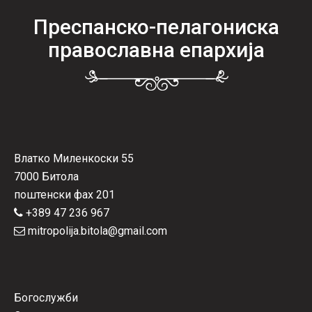
Преспанско-пелагониска
православна епархија
Влатко Миленкоски 55
7000 Битола
поштенски фах 201
+389 47 236 967
mitropolija.bitola@gmail.com
Богослужби