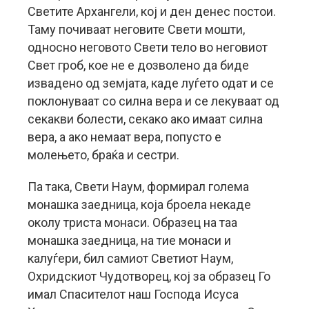
Светите Архангели, кој и ден денес постои.
Таму почиваат неговите Свети мошти,
односно неговото Свети тело во неговиот
Свет гроб, кое не е дозволено да биде
извадено од земјата, каде луѓето одат и се
поклонуваат со силна вера и се лекуваат од
секакви болести, секако ако имаат силна
вера, а ако немаат вера, попусто е
молењето, браќа и сестри.
Па така, Свети Наум, формирал голема
монашка заедница, која броела некаде
околу триста монаси. Образец на таа
монашка заедница, на тие монаси и
калуѓери, бил самиот Светиот Наум,
Охридскиот Чудотворец, кој за образец Го
имал Спасителот наш Господа Исуса