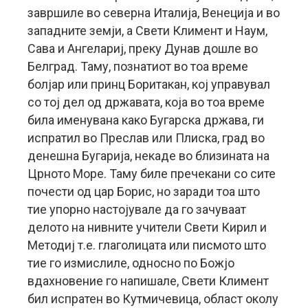
завршиле во северна Италија, Венеција и во
западните земји, а Свети Климент и Наум,
Сава и Ангелариј, преку Дунав дошле во
Белград. Таму, познатиот во тоа време
болјар или принц Боритакан, кој управувал
со тој дел од државата, која во тоа време
била именувана како Бугарска држава, ги
испратил во Преслав или Плиска, град во
денешна Бугарија, некаде во близината на
Црното Море. Таму биле пречекани со сите
почести од цар Борис, но заради тоа што
тие упорно настојувале да го зачуваат
делото на нивните учители Свети Кирил и
Методиј т.е. глаголицата или писмото што
тие го измислиле, односно по Божјо
вдахновение го напишале, Свети Климент
бил испратен во Кутмичевица, област околу