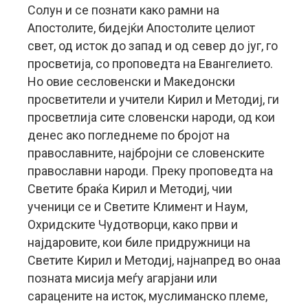
Солун и се познати како рамни на
Апостолите, бидејќи Апостолите целиот
свет, од исток до запад и од север до југ, го
просветија, со проповедта на Евангелието.
Но овие сесловенски и Македонски
просветители и учители Кирил и Методиј, ги
просветлија сите словенски народи, од кои
денес ако погледнеме по бројот на
православните, најбројни се словенските
православни народи. Преку проповедта на
Светите браќа Кирил и Методиј, чии
ученици се и Светите Климент и Наум,
Охридските Чудотворци, како први и
најдаровите, кои биле придружници на
Светите Кирил и Методиј, најнапред во онаа
позната мисија меѓу агарјани или
сарацените на исток, муслиманско племе,