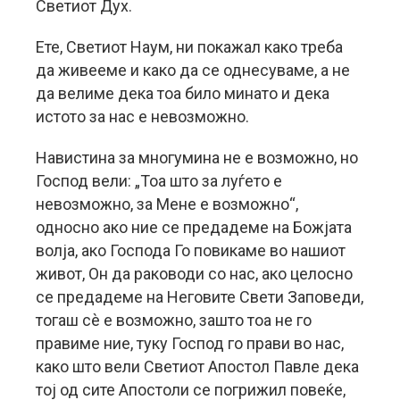
Светиот Дух.
Ете, Светиот Наум, ни покажал како треба
да живееме и како да се однесуваме, а не
да велиме дека тоа било минато и дека
истото за нас е невозможно.
Навистина за многумина не е возможно, но
Господ вели: „Тоа што за луѓето е
невозможно, за Мене е возможно“,
односно ако ние се предадеме на Божјата
волја, ако Господа Го повикаме во нашиот
живот, Он да раководи со нас, ако целосно
се предадеме на Неговите Свети Заповеди,
тогаш сè е возможно, зашто тоа не го
правиме ние, туку Господ го прави во нас,
како што вели Светиот Апостол Павле дека
тој од сите Апостоли се погрижил повеќе,