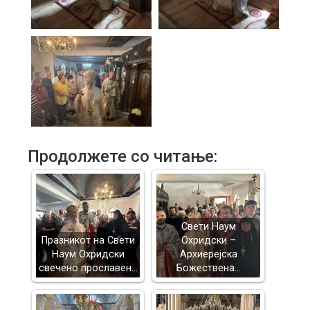
Продолжете со читање:
Свети Наум
Празникот на Свети
Охридски –
Наум Охридски
Архиерејска
свечено прославен…
Божествена…