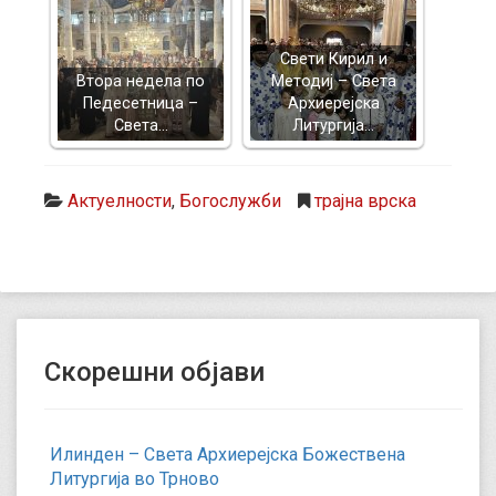
Свети Кирил и
Втора недела по
Методиј – Света
Педесетница –
Архиерејска
Света…
Литургија…
Актуелности
,
Богослужби
трајна врска
Скорешни објави
Илинден – Света Архиерејска Божествена
Литургија во Трново