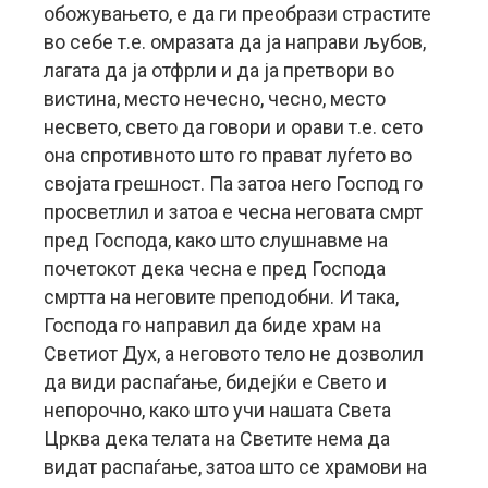
обожувањето, е да ги преобрази страстите
во себе т.е. омразата да ја направи љубов,
лагата да ја отфрли и да ја претвори во
вистина, место нечесно, чесно, место
несвето, свето да говори и орави т.е. сето
она спротивното што го прават луѓето во
својата грешност. Па затоа него Господ го
просветлил и затоа е чесна неговата смрт
пред Господа, како што слушнавме на
почетокот дека чесна е пред Господа
смртта на неговите преподобни. И така,
Господа го направил да биде храм на
Светиот Дух, а неговото тело не дозволил
да види распаѓање, бидејќи е Свето и
непорочно, како што учи нашата Света
Црква дека телата на Светите нема да
видат распаѓање, затоа што се храмови на