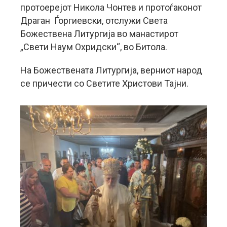
протоерејот Никола Чонтев и протоѓаконот
Драган Ѓоргиевски, отслужи Света
Божествена Литургија во манастирот
„Свети Наум Охридски“, во Битола.
На Божествената Литургија, верниот народ
се причести со Светите Христови Тајни.