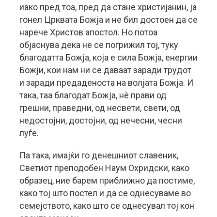
иако пред тоа, пред да стане христијанин, ја
гонел Црквата Божја и не бил достоен да се
нарече Христов апостол. Но потоа
објаснува дека не се погрижил тој, туку
благодатта Божја, која е сила Божја, енергии
Божји, кои нам ни се даваат заради трудот
и заради предаденоста на волјата Божја. И
така, таа благодат Божја, нè прави од
грешни, праведни, од несвети, свети, од
недостојни, достојни, од нечесни, чесни
луѓе.
Па така, имајќи го денешниот славеник,
Светиот преподобен Наум Охридски, како
образец, ние барем приближно да постиме,
како тој што постел и да се однесуваме во
семејството, како што се однесувал тој кон