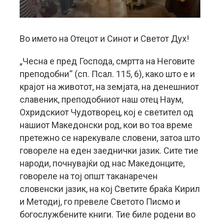
Во името на Отецот и Синот и Светот Дух!
„Чесна е пред Господа, смртта на Неговите
преподобни“ (сп. Псал. 115, 6), како што е и
крајот на животот, на земјата, на денешниот
славеник, преподобниот наш отец Наум,
Охридскиот Чудотворец, кој е светител од
нашиот Македонски род, кои во тоа време
претежно се нарекувале словени, затоа што
говореле на еден заеднички јазик. Сите тие
народи, почнувајќи од нас Македонците,
говореле на тој општ таканаречен
словенски јазик, на кој Светите браќа Кирил
и Методиј, го превеле Светото Писмо и
богослужбените книги. Тие биле родени во