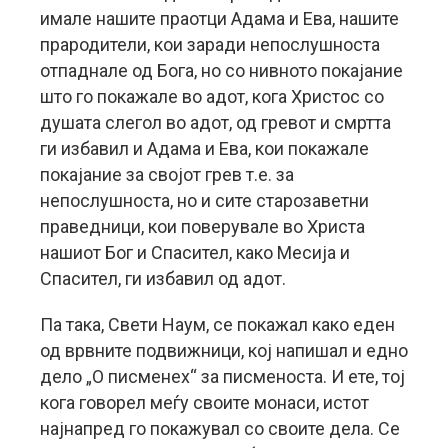
имале нашите праотци Адама и Ева, нашите
прародители, кои заради непослушноста
отпаднале од Бога, но со нивното покајание
што го покажале во адот, кога Христос со
душата слегол во адот, од гревот и смртта
ги избавил и Адама и Ева, кои покажале
покајание за својот грев т.е. за
непослушноста, но и сите старозаветни
праведници, кои поверувале во Христа
нашиот Бог и Спасител, како Месија и
Спасител, ги избавил од адот.
Па така, Свети Наум, се покажал како еден
од врвните подвижници, кој напишал и едно
дело „О писменех“ за писменоста. И ете, тој
кога говорел меѓу своите монаси, истот
најнапред го покажувал со своите дела. Се