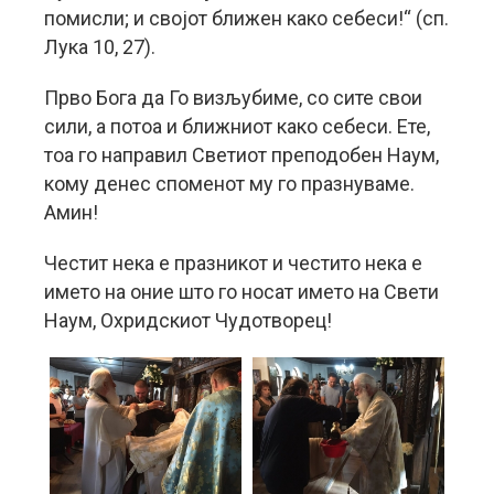
помисли; и својот ближен како себеси!“ (сп.
Лука 10, 27).
Прво Бога да Го визљубиме, со сите свои
сили, а потоа и ближниот како себеси. Ете,
тоа го направил Светиот преподобен Наум,
кому денес споменот му го празнуваме.
Амин!
Честит нека е празникот и честито нека е
името на оние што го носат името на Свети
Наум, Охридскиот Чудотворец!