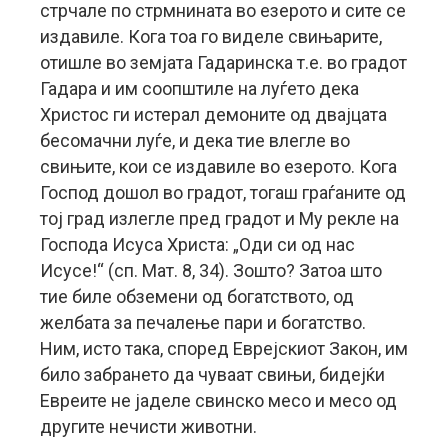
стрчале по стрмнината во езерото и сите се
издавиле. Кога тоа го виделе свињарите,
отишле во земјата Гадаринска т.е. во градот
Гадара и им соопштиле на луѓето дека
Христос ги истерал демоните од двајцата
бесомачни луѓе, и дека тие влегле во
свињите, кои се издавиле во езерото. Кога
Господ дошол во градот, тогаш граѓаните од
тој град излегле пред градот и Му рекле на
Господа Исуса Христа: „Оди си од нас
Исусе!“ (сп. Мат. 8, 34). Зошто? Затоа што
тие биле обземени од богатството, од
желбата за печалење пари и богатство.
Ним, исто така, според Еврејскиот Закон, им
било забрането да чуваат свињи, бидејќи
Евреите не јаделе свинско месо и месо од
другите нечисти животни.