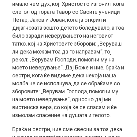
имало нем дух, кој Христос го изгонил кога
слегол од гората Тавор со Своите ученици
Петар, Јаков и Јован, кога ја открил и
дијагнозата зошто детето боледувало, а тоа
било заради неверувањето на неговиот
татко, кој на Христовите зборови: „Веруваш
ли дека можам тоа да го направам“, тој
рекол: „Верувам Господи, помогни му на
моето неверување“. Дај Боже и ние, браќа и
сестри, кога ќе видиме дека некоја наша
молба не се исполнува, да се обраќаме со
зборовите: „Верувам Господа, помогни му
на моето неверување“, односно дај ми
вистинска вера, со која ќе се спасам и ќе
измолам спасение на душата и телото.
Браќа и сестри, ние сме свесни за тоа дека