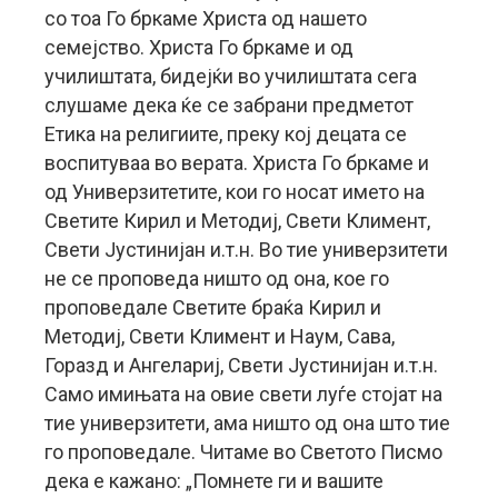
со тоа Го бркаме Христа од нашето
семејство. Христа Го бркаме и од
училиштата, бидејќи во училиштата сега
слушаме дека ќе се забрани предметот
Етика на религиите, преку кој децата се
воспитуваа во верата. Христа Го бркаме и
од Универзитетите, кои го носат името на
Светите Кирил и Методиј, Свети Климент,
Свети Јустинијан и.т.н. Во тие универзитети
не се проповеда ништо од она, кое го
проповедале Светите браќа Кирил и
Методиј, Свети Климент и Наум, Сава,
Горазд и Ангелариј, Свети Јустинијан и.т.н.
Само имињата на овие свети луѓе стојат на
тие универзитети, ама ништо од она што тие
го проповедале. Читаме во Светото Писмо
дека е кажано: „Помнете ги и вашите