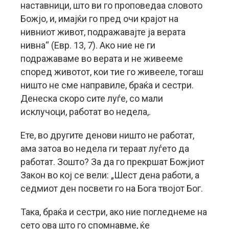
наставници, што ви го проповедаа словото
Божјо, и, имајќи го пред очи крајот на
нивниот живот, подражавајте ја верата
нивна“ (Евр. 13, 7). Ако ние не ги
подражаваме во верата и не живееме
според животот, кои тие го живееле, тогаш
ништо не сме направиле, браќа и сестри.
Денеска скоро сите луѓе, со мали
исклучоци, работат во недела,.
Ете, во другите денови ништо не работат,
ама затоа во недела ги тераат луѓето да
работат. Зошто? За да го прекршат Божјиот
Закон во кој се вели: „Шест дена работи, а
седмиот ден посвети го на Бога твојот Бог.
Така, браќа и сестри, ако ние погледнеме на
сето ова што го спомнавме, ќе