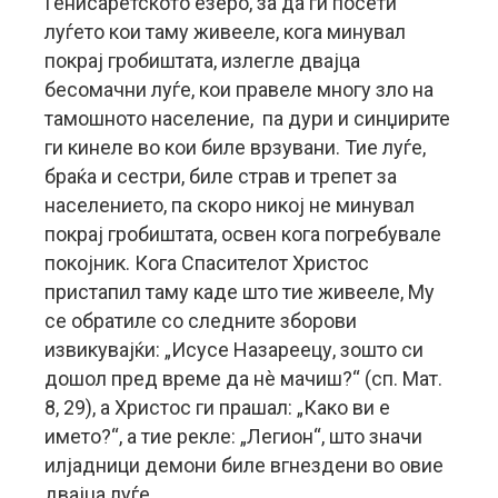
Генисаретското езеро, за да ги посети
луѓето кои таму живееле, кога минувал
покрај гробиштата, излегле двајца
бесомачни луѓе, кои правеле многу зло на
тамошното население, па дури и синџирите
ги кинеле во кои биле врзувани. Тие луѓе,
браќа и сестри, биле страв и трепет за
населението, па скоро никој не минувал
покрај гробиштата, освен кога погребувале
покојник. Кога Спасителот Христос
пристапил таму каде што тие живееле, Му
се обратиле со следните зборови
извикувајќи: „Исусе Назареецу, зошто си
дошол пред време да нè мачиш?“ (сп. Мат.
8, 29), а Христос ги прашал: „Како ви е
името?“, а тие рекле: „Легион“, што значи
илјадници демони биле вгнездени во овие
двајца луѓе.