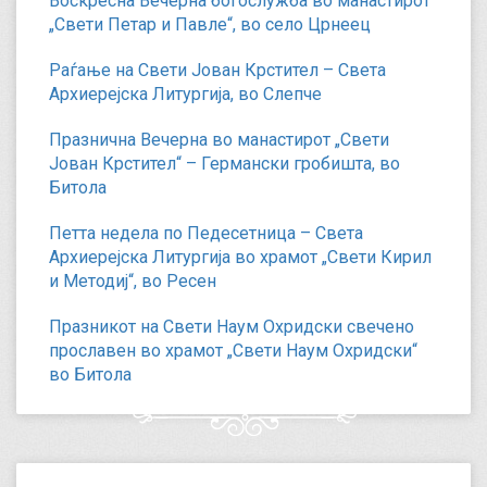
Воскресна Вечерна богослужба во манастирот
„Свети Петар и Павле“, во село Црнеец
Раѓање на Свети Јован Крстител – Света
Архиерејска Литургија, во Слепче
Празнична Вечерна во манастирот „Свети
Јован Крстител“ – Германски гробишта, во
Битола
Петта недела по Педесетница – Света
Архиерејска Литургија во храмот „Свети Кирил
и Методиј“, во Ресен
Празникот на Свети Наум Охридски свечено
прославен во храмот „Свети Наум Охридски“
во Битола