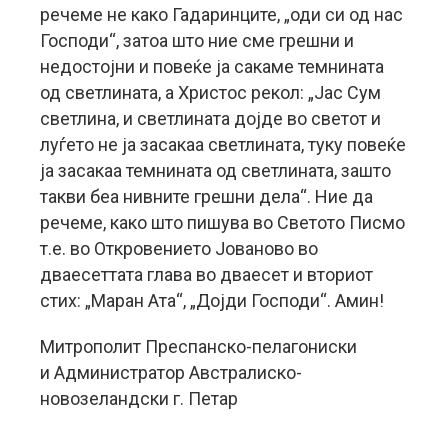
речеме не како Гадаринците, „оди си од нас
Господи“, затоа што ние сме грешни и
недостојни и повеќе ја сакаме темнината
од светлината, а Христос рекол: „Јас Сум
светлина, и светлината дојде во светот и
луѓето не ја засакаа светлината, туку повеќе
ја засакаа темнината од светлината, зашто
такви беа нивните грешни дела“. Ние да
речеме, како што пишува во Светото Писмо
т.е. во Откровението Јованово во
дваесеттата глава во дваесет и вториот
стих: „Маран Ата“, „Дојди Господи“. Амин!
Митрополит Преспанско-пелагониски
и Администратор Австралиско-
новозеландски г. Петар