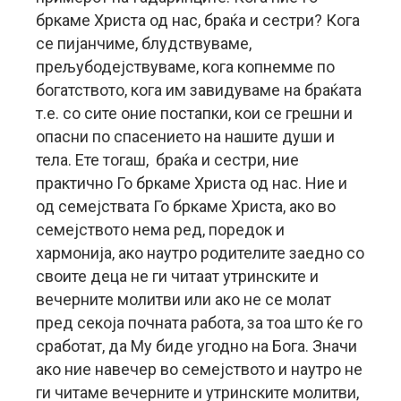
бркаме Христа од нас, браќа и сестри? Кога
се пијанчиме, блудствуваме,
прељубодејствуваме, кога копнемме по
богатството, кога им завидуваме на браќата
т.е. со сите оние постапки, кои се грешни и
опасни по спасението на нашите души и
тела. Ете тогаш, браќа и сестри, ние
практично Го бркаме Христа од нас. Ние и
од семејствата Го бркаме Христа, ако во
семејството нема ред, поредок и
хармонија, ако наутро родителите заедно со
своите деца не ги читаат утринските и
вечерните молитви или ако не се молат
пред секоја почната работа, за тоа што ќе го
сработат, да Му биде угодно на Бога. Значи
ако ние навечер во семејството и наутро не
ги читаме вечерните и утринските молитви,