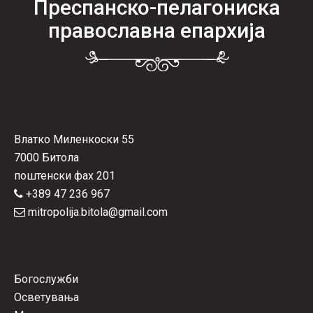
Преспанско-пелагониска
православна епархија
Влатко Миленкоски 55
7000 Битола
поштенски фах 201
+389 47 236 967
mitropolija.bitola@gmail.com
Богослужби
Осветувања