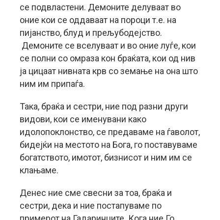
се подвластени. Демоните делуваат во
оние кои се оддаваат на пороци т.е. на
пијанство, блуд и прељубодејство.
Демоните се вселуваат и во оние луѓе, кои
се полни со омраза кон браќата, кои од нив
ја цицаат нивната крв со земање на она што
ним им припаѓа.
Така, браќа и сестри, ние под разни други
видови, кои се именувани како
идолопоклонство, се предаваме на ѓаволот,
бидејќи на местото на Бога, го поставуваме
богатството, имотот, бизнисот и ним им се
клањаме.
Денес ние сме свесни за тоа, браќа и
сестри, дека и ние постапуваме по
примерот на Гадаринците. Кога ние Го