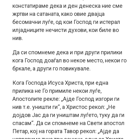
констатираме дека и ден денеска ние сме
жртви на сатаната, како овие двајца
бесомачни луѓе, од кои Господ ги истерал
илјадниците нечисти духови, кои биле во
нив.
Да си спомнеме дека и при други прилики
кога Господ доаѓал во некое место, некои го
бркале, а други го повикувале.
Кога Господа Исуса Христа, при една
прилика не Го примиле некои луѓе,
Апостолите рекле: „Ајде Господ изгори ги
нив т.е. уништи ги“, а Христос рекол: „Не
дојдов Јас да ги уништам луѓето, туку да ги
спасам“. Да си спомнеме на Свети апостол
Петар, кој на гората Тавор рекол: „Ајде да