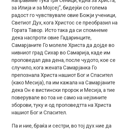
направиме тука три сеници, една за Христа,
за Илија и за Мојсеј“, бидејќи со голема
радост го чувствувале овие Божји ученици,
Светиот Дух, кога Христос се преобразил на
Гората Тавор. Исто така да си спомнеме
дека наспроти овие Гадаринците,
Самарјаните Го молеле Христа да дојде во
нивниот град Сихар во Самарија, каде им
проповедал два дена, после чудото, кое се
случило, кога жената Самарјанка Го
препознала Христа нашиот Бог и Спасител
(како Месија), па им кажала на Самарјаните
дека Он е вистински пророк и Месија, а тие
поверувале во тоа не само на нејзините
зборови, туку и од проповедтта на Христа
нашиот Бог и Спасител.
Па и ние, браќа и сестри, во тој дух ние да