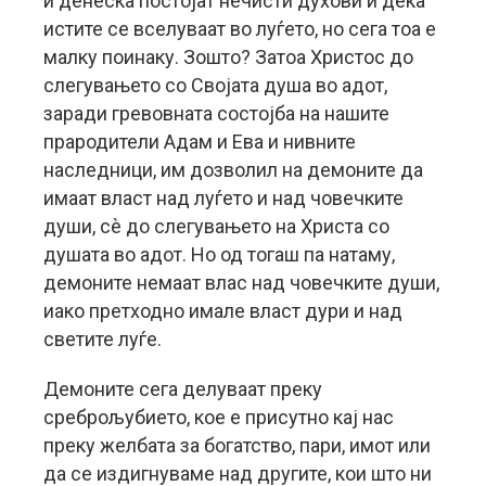
и денеска постојат нечисти духови и дека
истите се вселуваат во луѓето, но сега тоа е
малку поинаку. Зошто? Затоа Христос до
слегувањето со Својата душа во адот,
заради гревовната состојба на нашите
прародители Адам и Ева и нивните
наследници, им дозволил на демоните да
имаат власт над луѓето и над човечките
души, сè до слегувањето на Христа со
душата во адот. Но од тогаш па натаму,
демоните немаат влас над човечките души,
иако претходно имале власт дури и над
светите луѓе.
Демоните сега делуваат преку
среброљубието, кое е присутно кај нас
преку желбата за богатство, пари, имот или
да се издигнуваме над другите, кои што ни