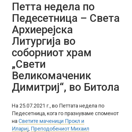
Петта недела по
Педесетница – Света
Архиерејска
Литургија во
соборниот храм
„Свети
Великомаченик
Димитриј“, во Битола
На 25.07.2021 г., во Петтата недела по
Педесетница, кога го празнуваме споменот
на
Светите маченици Прокл и
Илариј
,
Преподобениот Михаил