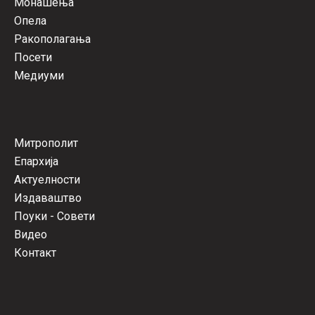
Монашења
Опела
Ракополагања
Посети
Медиуми
Митрополит
Епархија
Актуелности
Издаваштво
Поуки - Совети
Видео
Контакт