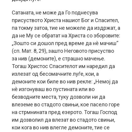
Сатаната, не може да Го поднесува
присуството Христа нашиот Бог и Спасител,
па токму затоа, тие не можеле да издржат, а
да не Му се обратат на Христа со зборовите:
„Зошто си дошол пред време да нè мачиш“
(сп. Мат. 8, 29), зашто Неговото присуство
за нив (демоните), е страшно мачење.
Тогаш Христос Спасителот им наредил да
излезат од бесомачните луѓе, кои, а
демоните кои биле во нив рекле: „Немој да
нè изгонуваш во пустината или во
безводните места, туку дозволи ни да
влеземе во стадото свињи, кое пасело горе
на стрмнината пред езерото. Тогаш Господ
им дозволил да влезат во стадото свињи,
кои кога во нив влегле демоните, тие се