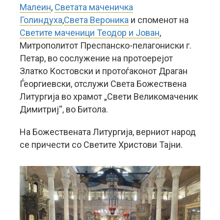
Малеин
,
Светата маченичка
Голиндуха
,
Света Вероника
и споменот на
Светите маченици Теодор и Јован
,
Митрополитот Преспанско-пелагониски г.
Петар, во сослужение на протоерејот
Златко Костовски и протоѓаконот Драган
Ѓеоргиевски, отслужи Света Божествена
Литургија во храмот „Свети Великомаченик
Димитриј“, во Битола.
На Божествената Литургија, верниот народ
се причести со Светите Христови Тајни.