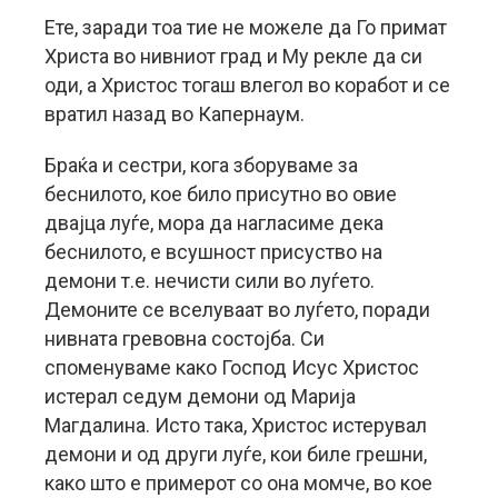
Ете, заради тоа тие не можеле да Го примат
Христа во нивниот град и Му рекле да си
оди, а Христос тогаш влегол во коработ и се
вратил назад во Капернаум.
Браќа и сестри, кога зборуваме за
беснилото, кое било присутно во овие
двајца луѓе, мора да нагласиме дека
беснилото, е всушност присуство на
демони т.е. нечисти сили во луѓето.
Демоните се вселуваат во луѓето, поради
нивната гревовна состојба. Си
споменуваме како Господ Исус Христос
истерал седум демони од Марија
Магдалина. Исто така, Христос истерувал
демони и од други луѓе, кои биле грешни,
како што е примерот со она момче, во кое