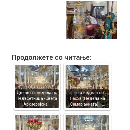
Продолжете со читање:
Двеветта недела по
Петта недела по
Педесетница -Света
Пасха (Недела на
Архиерејска…
Самарјанката) –…