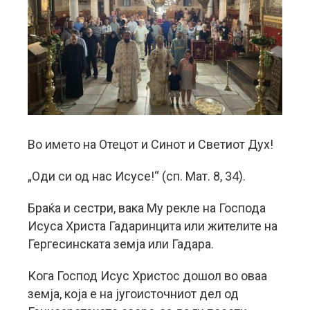
Во името на Отецот и Синот и Светиот Дух!
„Оди си од нас Исусе!“ (сп. Мат. 8, 34).
Браќа и сестри, вака Му рекле на Господа
Исуса Христа Гадаринцита или жителите на
Гергесинската земја или Гадара.
Кога Господ Исус Христос дошол во оваа
земја, која е на југоисточниот дел од