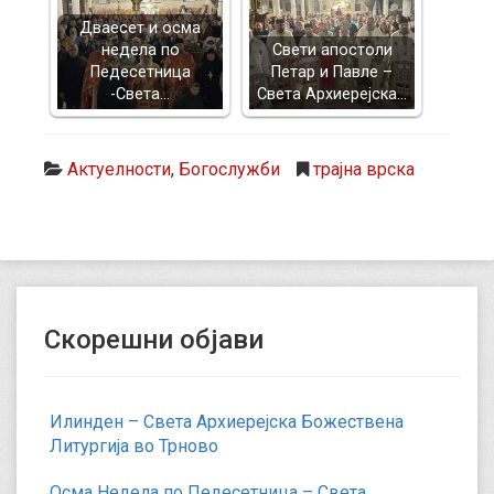
Дваесет и осма
недела по
Свети апостоли
Педесетница
Петар и Павле –
-Света…
Света Архиерејска…
Актуелности
,
Богослужби
трајна врска
Скорешни објави
Илинден – Света Архиерејска Божествена
Литургија во Трново
Осма Недела по Педесетница – Света