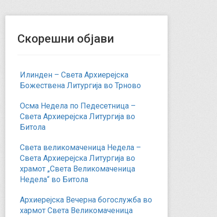
Скорешни објави
Илинден – Света Архиерејска
Божествена Литургија во Трново
Осма Недела по Педесетница –
Света Архиерејска Литургија во
Битола
Света великомаченица Недела –
Света Архиерејска Литургија во
храмот „Света Великомаченица
Недела“ во Битола
Архиерејска Вечерна богослужба во
хармот Света Великомаченица