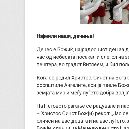
Најмили наши, дечиња!
Денес е Божиќ, најрадосниот ден за д
нас од небесата посакал и слегол на з
пештера, во градот Витлеем, и бил пол
Кога се родил Христос, Синот на Бога О
соопштиле Ангелите, кои ја пееле Божи
земјата мир и меѓу луѓето добра волја“
На Неговото раѓање се радувале и па
– Христос Синот Божји) рекол: „Јас се 
сличен на вас децата и на вас луѓето, 
Божји, слични на Мене во вечното Цар