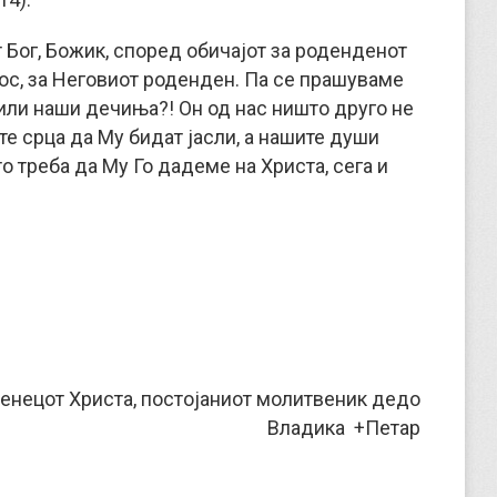
 Бог, Божик, според обичајот за роденденот
ос, за Неговиот роденден. Па се прашуваме
или наши дечиња?! Он од нас ништо друго не
те срца да Му бидат јасли, а нашите души
то треба да Му Го дадеме на Христа, сега и
енецот Христа, постојаниот молитвеник дедо
Владика +Петар