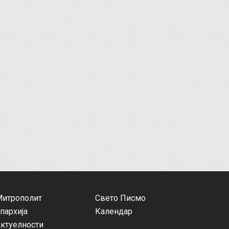
Митрополит
Свето Писмо
пархија
Календар
ктуелности