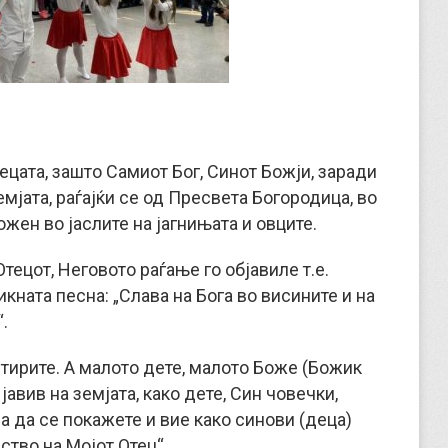
ецата, зашто Самиот Бог, Синот Божји, заради
емјата, раѓајќи се од Пресвета Богородица, во
ожен во јаслите на јагнињата и овците.
тецот, Неговото раѓање го објавиле т.е.
кната песна: „Слава на Бога во висините и на
.
стирите. А малото дете, малото Боже (Божик
јавив на земјата, како дете, Син човечки,
за да се покажете и вие како синови (деца)
ство на Мојот Отец“.