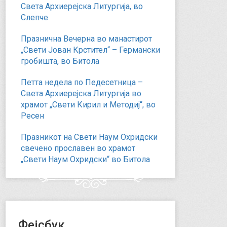
Света Архиерејска Литургија, во
Слепче
Празнична Вечерна во манастирот
„Свети Јован Крстител“ – Германски
гробишта, во Битола
Петта недела по Педесетница –
Света Архиерејска Литургија во
храмот „Свети Кирил и Методиј“, во
Ресен
Празникот на Свети Наум Охридски
свечено прославен во храмот
„Свети Наум Охридски“ во Битола
Фејсбук