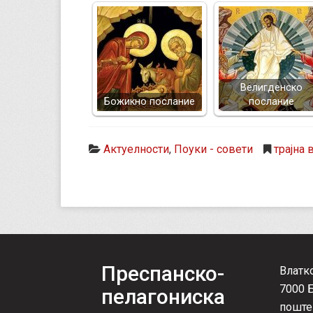
Велигденско
Божикно послание
послание
Актуелности
,
Поуки - совети
трајна 
Преспанско-
Влатк
7000 
пелагониска
поште