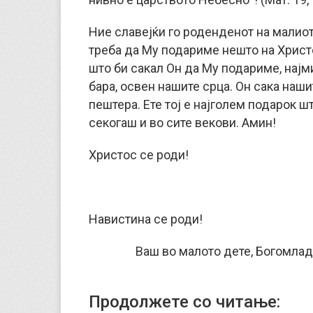
Ние славејќи го роденденот на малиот
треба да Му подариме нешто на Христ
што би сакал Он да Му подариме, најм
бара, освен нашите срца. Он сака наши
пештера. Ете тој е најголем подарок ш
секогаш и во сите векови. Амин!
Христос се роди!
Навистина се роди!
Ваш во малото дете, Богомлад
Продолжете со читање: