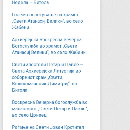
Недела – Битола
Големо осветување на храмот
„Свети Атанасиј Велики“, во село
Жабени
Архиерејска Воскресна вечерна
Богослужба во храмот „Свети
Атанасиј Велики“, во село Жабени
Свети апостоли Петар и Павле –
Света Архиерејска Литургија во
соборниот храм „Свети
Великомаченик Димитриј“, во
Битола
Воскресна Вечерна богослужба во
манастирот „Свети Петар и Павле“,
во село Црнеец
Раѓање на Свети Јован Крстител –