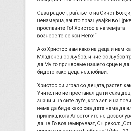
Оваа радост, раѓањето на Синот Божји, 
неизмерна, зашто празнувајќи во Црква
прославите Го! Христос е на земјата –
вознесе те се кон Него!“
Ако Христос вам како на деца и нам ка
Младенец со љубов, и ние со љубов т
да Му го принесеме нашето срце и да 
бидете како деца незлобиви.
Христос си играл со децата, растел ка
Учител но не престанал да ги сака деца
значи и на сите луѓе, кога зел и на по
нема да биде како ова дете нема да в
прилика, кога Апостолите не дозволув
да не Го вознемируваат, Он рекол: „Ос
нивно е царството Небесно“! (Мат. 19, 