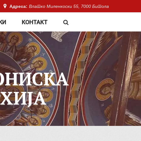
Адреса:
Влатко Миленкоски 55, 7000 Битола
КИ
КОНТАКТ
ОНИСКА
ХИЈА