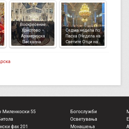
Воскресение
Христово –
Седма недела по
Архиерејска
Пасха (Недела на
Пасхална…
Светите Отци на…
врска
о Миленкоски 55
Богослужби
Битола
Осветувања
Е
нски фах 201
Монашења
А