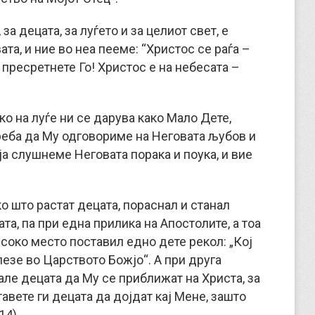
за децата, за луѓето и за целиот свет, е
та, и ние во неа пееме: “Христос се раѓа –
 пресретнете Го! Христос е на небесата –
ко на луѓе ни се дарува како Мало Дете,
реба да Му одговориме на Неговата љубов и
ја слушнеме Неговата порака и поука, и вие
ко што растат децата, пораснал и станал
та, па при една прилика на Апостолите, а тоа
високо место поставил едно дете рекол: „Кој
лезе во Царството Божјо“. А при друга
але децата да Му се приближат на Христа, за
тавете ги децата да дојдат кај Мене, зашто
14).