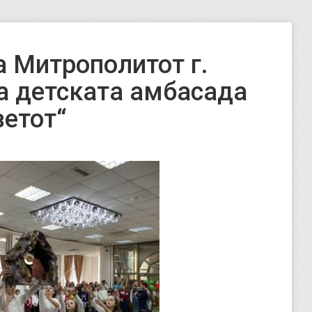
 Митрополитот г.
а детската амбасада
ветот“