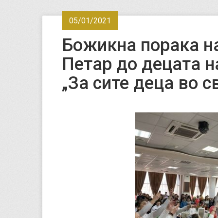
05/01/2021
Божикна порака на
Петар до децата н
„За сите деца во с