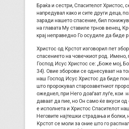
Браќа и сестри, Спасителот Христос, 
напредувал како и сите други деца, по
заради нашето спасение, бил понижува
на главата Му ставиле трнов венец, Крс
крај неправедно Го осудиле да биде р
Христос од Крстот изговорил пет збор
спасението на човечкиот род. Имено, 
Господ Исус Христос се: „Боже мој, Бо
34). Овие зборови се однесуваат на т
наш Господ Исус Христос да биде пони
што пророкувал старозаветниот пророк
ожеднел, при Него доаѓаат луѓе, кои н
даваат да пие, но Он само ќе вкуси од
е исполнета и Христос Спасителот наш 
Неговите најтешки страдања и болки, н
Крстот се моли за оние што го распнал