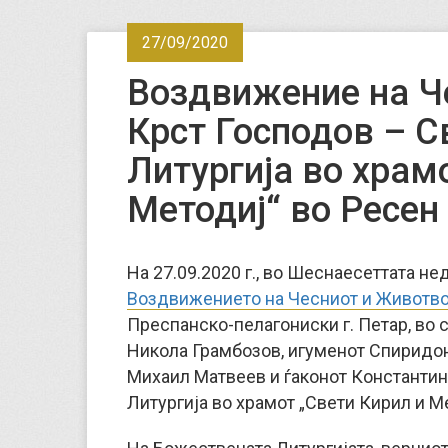
27/09/2020
Воздвижение на Ч
Крст Господов – С
Литургија во храм
Методиј“ во Ресен
На 27.09.2020 г., во Шеснаесеттата не
Воздвижението на Чесниот и Животво
Преспанско-пелагониски г. Петар, во
Никола Грамбозов, игуменот Спиридон
Михаил Матвеев и ѓаконот Константин
Литургија во храмот „Свети Кирил и Ме