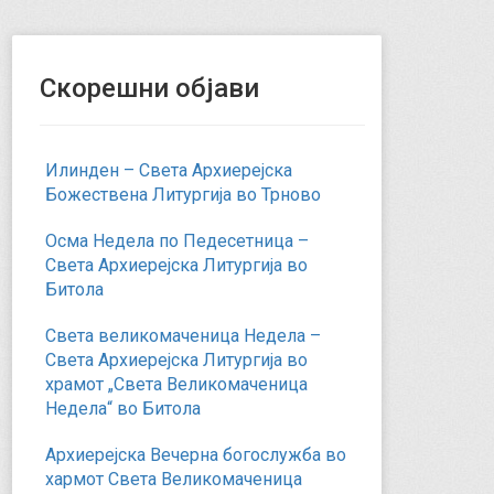
Скорешни објави
Илинден – Света Архиерејска
Божествена Литургија во Трново
Осма Недела по Педесетница –
Света Архиерејска Литургија во
Битола
Света великомаченица Недела –
Света Архиерејска Литургија во
храмот „Света Великомаченица
Недела“ во Битола
Архиерејска Вечерна богослужба во
хармот Света Великомаченица