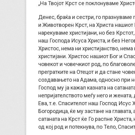
„На Твојот Крст се поклонуваме Христ
Денес, браќа и сестри, го празнувам
и Животворен Крст, на Христа нашиот 
нарекуваме христијани, но без Крстот
наш Господа Исуса Христа, и без Него
Христос, нема ни христијанство, нема
христијани. Христос нашиот Бог и Спа
човекот и човечкиот род, по благоволе
прегратките на Отецот и да стане човек
создавањето на Адама, односно при н
Господ му ја кажал казната на сатанат
непријателството меѓу него и жената, 
Ева, т.е. Спасителот наш Господ Исус 
Богородица, ќе му застане на главата, а
сатаната на Крст ќе Го распне Христа,
од кој род и потекнува, по Тело, Спас