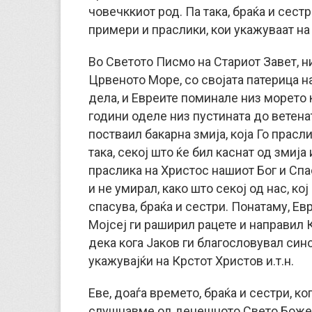
човечккиот род. Па така, браќа и сест
примери и праслики, кои укажуваат на
Во Светото Писмо на Стариот Завет, н
Црвеното Море, со својата патерица н
дела, и Евреите поминале низ морето к
години оделе низ пустината до ветенат
постваил бакарна змија, која Го прасл
така, секој што ќе бил каснат од змија 
праслика на Христос нашиот Бог и Спа
и не умирал, како што секој од нас, ко
спасува, браќа и сестри. Понатаму, Ев
Мојсеј ги раширил рацете и направил 
дека кога Јаков ги благословувал син
укажувајќи на Крстот Христов и.т.н.
Еве, доаѓа времето, браќа и сестри, к
слушнавме од денешното Свето Божес