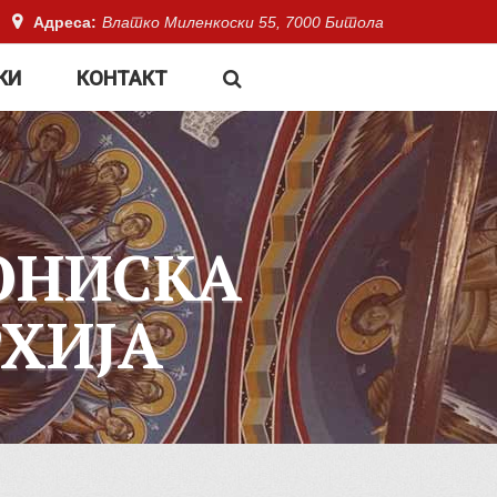
Адреса:
Влатко Миленкоски 55, 7000 Битола
КИ
КОНТАКТ
ОНИСКА
ХИЈА