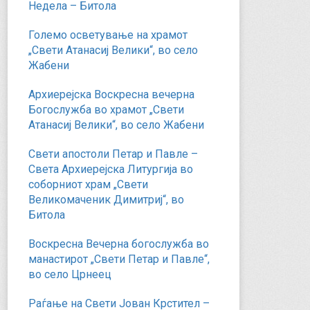
Недела – Битола
Големо осветување на храмот
„Свети Атанасиј Велики“, во село
Жабени
Архиерејска Воскресна вечерна
Богослужба во храмот „Свети
Атанасиј Велики“, во село Жабени
Свети апостоли Петар и Павле –
Света Архиерејска Литургија во
соборниот храм „Свети
Великомаченик Димитриј“, во
Битола
Воскресна Вечерна богослужба во
манастирот „Свети Петар и Павле“,
во село Црнеец
Раѓање на Свети Јован Крстител –