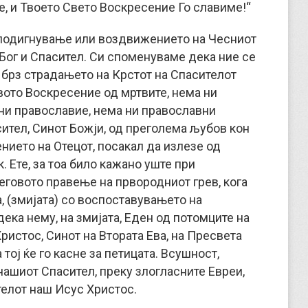
е, и Твоето Свето Воскресение Го славиме!“
е подигнување или воздвижението на Чесниот
Бог и Спасител. Си споменуваме дека ние се
, брз страдањето на Крстот на Спасителот
вото Воскресение од мртвите, нема ни
 ни православие, нема ни православни
сител, Синот Божји, од преголема љубов кон
нието на Отецот, посакал да излезе од
. Ете, за тоа било кажано уште при
еговото правење на првородниот грев, кога
а, (змијата) со воспоставувањето на
дека нему, на змијата, Еден од потомците на
Христос, Синот на Втората Ева, на Пресвета
 тој ќе го касне за петицата. Всушност,
 нашиот Спасител, преку злогласните Евреи,
ителот наш Исус Христос.