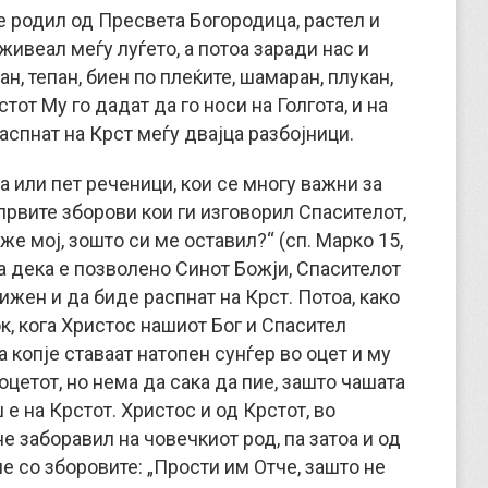
се родил од Пресвета Богородица, растел и
живеал меѓу луѓето, а потоа заради нас и
н, тепан, биен по плеќите, шамаран, плукан,
тот Му го дадат да го носи на Голгота, и на
аспнат на Крст меѓу двајца разбојници.
а или пет реченици, кои се многу важни за
првите зборови кои ги изговорил Спасителот,
же мој, зошто си ме оставил?“ (сп. Марко 15,
оа дека е позволено Синот Божји, Спасителот
жен и да биде распнат на Крст. Потоа, како
, кога Христос нашиот Бог и Спасител
а копје ставаат натопен сунѓер во оцет и му
 оцетот, но нема да сака да пие, зашто чашата
е на Крстот. Христос и од Крстот, во
е заборавил на човечкиот род, па затоа и од
е со зборовите: „Прости им Отче, зашто не