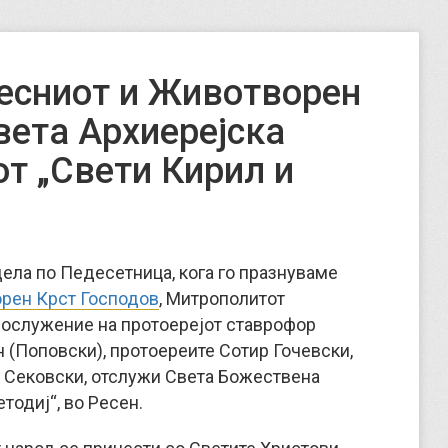
есниот и Животворен
вета Архиерејска
от „Свети Кирил и
дела по Педесетница, кога го празнуваме
рен Крст Господов
, Митрополитот
 сослужение на протоерејот ставрофор
 (Поповски), протоереите Сотир Гочевски,
 Сековски, отслужи Света Божествена
тодиј“, во Ресен.