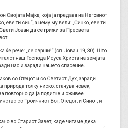
н Својата Мајка, која ја предава на Неговиот
, еве ти син“, а нему му вели: „Синко, еве ти
а Свети Јован да се грижи за Пресвета
вот.
 ќе рече: „се сврши!“ (сп. Јован 19, 30). Што
ителот наш Господа Исуса Христа на земјата
аради нас и заради нашето спасение.
наков со Отецот и со Светиот Дух, заради
ка природа толку ниско, станува човек,
за повторно да ја подигне и оживее
инство со Троичниот Бог, Отецот, и Синот, и
ажано во Стариот Завет, каде читаме дека