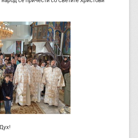
т народ се причести со Светите Христови
Дух!