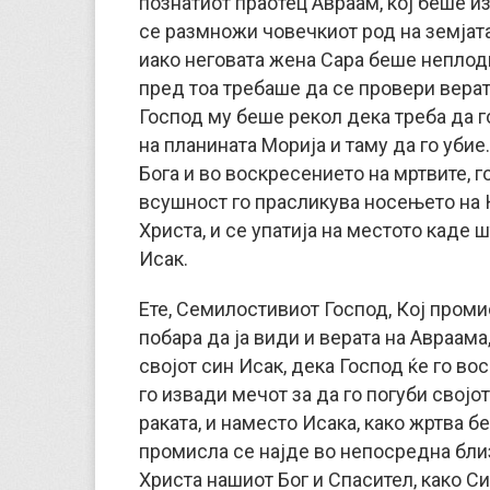
познатиот праотец Авраам, кој беше из
се размножи човечкиот род на земјата
иако неговата жена Сара беше неплодн
пред тоа требаше да се провери верат
Господ му беше рекол дека треба да го
на планината Морија и таму да го убие.
Бога и во воскресението на мртвите, го
всушност го прасликува носењето на К
Христа, и се упатија на местото каде
Исак.
Ете, Семилостивиот Господ, Кој промис
побара да ја види и верата на Авраама
својот син Исак, дека Господ ќе го во
го извади мечот за да го погуби својот
раката, и наместо Исака, како жртва б
промисла се најде во непосредна близ
Христа нашиот Бог и Спасител, како Син