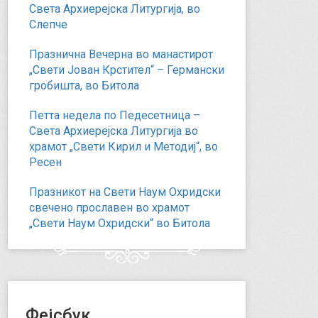
Света Архиерејска Литургија, во
Слепче
Празнична Вечерна во манастирот
„Свети Јован Крстител“ – Германски
гробишта, во Битола
Петта недела по Педесетница –
Света Архиерејска Литургија во
храмот „Свети Кирил и Методиј“, во
Ресен
Празникот на Свети Наум Охридски
свечено прославен во храмот
„Свети Наум Охридски“ во Битола
Фејсбук