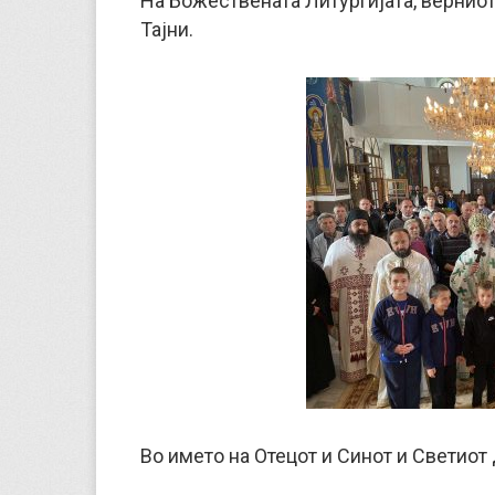
На Божествената Литургијата, вернио
Тајни.
Во името на Отецот и Синот и Светиот 