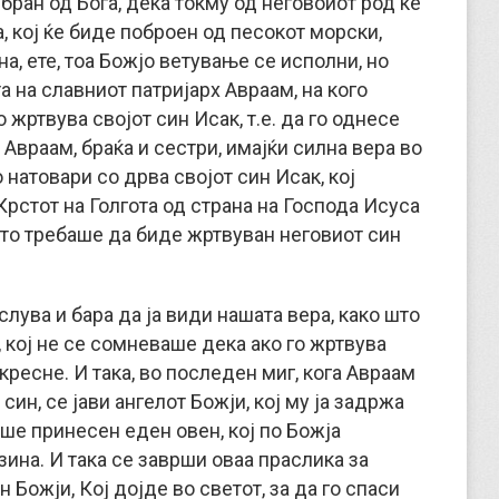
бран од Бога, дека токму од неговоиот род ќе
, кој ќе биде поброен од песокот морски,
а, ете, тоа Божјо ветување се исполни, но
а на славниот патријарх Авраам, на кого
 жртвува својот син Исак, т.е. да го однесе
 Авраам, браќа и сестри, имајќи силна вера во
 натовари со дрва својот син Исак, кој
рстот на Голгота од страна на Господа Исуса
 што требаше да биде жртвуван неговиот син
лува и бара да ја види нашата вера, како што
, кој не се сомневаше дека ако го жртвува
скресне. И така, во последен миг, кога Авраам
 син, се јави ангелот Божји, кој му ја задржа
еше принесен еден овен, кој по Божја
ина. И така се заврши оваа праслика за
 Божји, Кој дојде во светот, за да го спаси