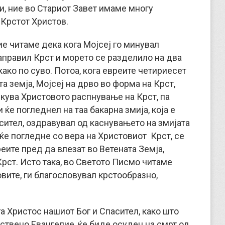
ри, ние во Стариот Завет имаме многу
 Крстот Христов.
ие читаме дека кога Мојсеј го минувал
аправил Крст и морето се разделило на два
ако по суво. Потоа, кога евреите четириесет
а земја, Мојсеј на дрво во форма на Крст,
икува Христовото распнување на Крст, па
и ќе погледнел на таа бакарна змија, која е
сител, оздравувал од каснувањето на змијата
ј ќе погледне со вера на Христовиот Крст, се
реите пред да влезат во Ветената Земја,
Крст. Исто така, во Светото Писмо читаме
овите, ги благословувал крстообразно,
ога Христос нашиот Бог и Спасител, како што
твено Евангелие, ќе биде осуден на смрт од