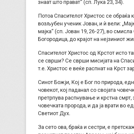
знаат што прават“ (сп. Лука 23, 34).
Потоа Спасителот Христос се обраќа ко
возљубен ученик Јован, и ѝ вели: „Мајко
мајка“ (сп. Јован 19, 26-27), во смисл
Богородица, до крајот на нејзиниот жи
Спасителот Христос од Крстот исто така
се сврши? Се сврши мисијата на Спас
т.е. Христос е веќе распнат на Крст з
Синот Божји, Кој е Бог по природа, ед
човекот, кој паданал со својата човеч
претрпува распнување и крстна смрт, 
човечката пророда, и да ја врати во ед
Светиот Дух.
За сето ова, браќа и сестри, е претск