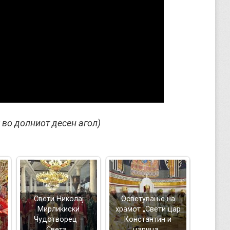
 во долниот десен агол)
Свети Николај
Осветување на
Мирликиски
храмот „Свети цар
Чудотворец –
Константин и
Света…
царица…