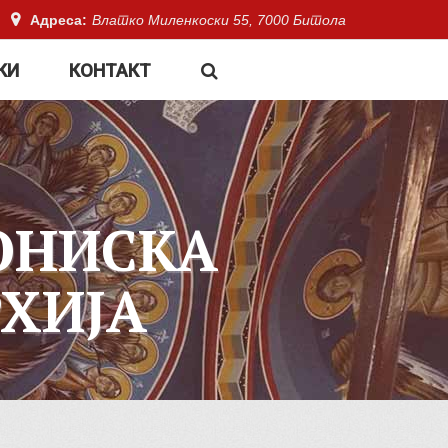
Адреса:
Влатко Миленкоски 55, 7000 Битола
КИ
КОНТАКТ
ОНИСКА
ХИЈА