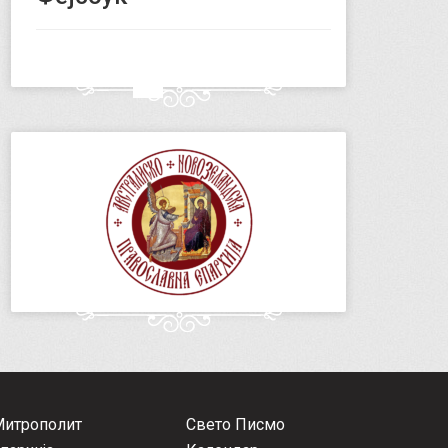
Митрополит
Свето Писмо