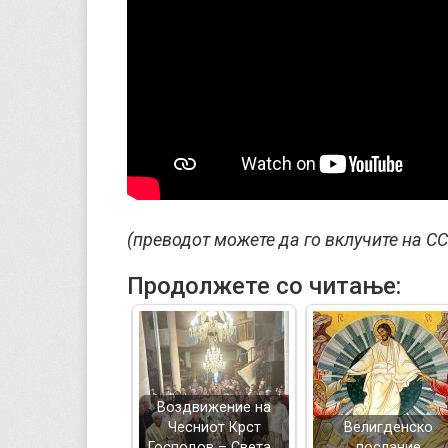
(преводот можете да го вклучите на CC
Продолжете со читање:
Воздвижение на
Чесниот Крст
Велигденско
Господов – Света…
послание