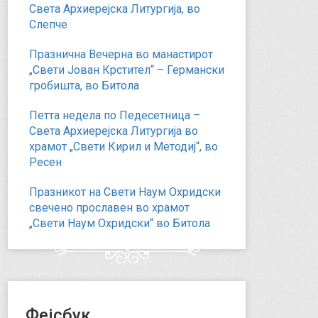
Света Архиерејска Литургија, во
Слепче
Празнична Вечерна во манастирот
„Свети Јован Крстител“ – Германски
гробишта, во Битола
Петта недела по Педесетница –
Света Архиерејска Литургија во
храмот „Свети Кирил и Методиј“, во
Ресен
Празникот на Свети Наум Охридски
свечено прославен во храмот
„Свети Наум Охридски“ во Битола
Фејсбук