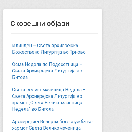
Скорешни објави
Илинден – Света Архиерејска
Божествена Литургија во Трново
Осма Недела по Педесетница –
Света Архиерејска Литургија во
Битола
Света великомаченица Недела –
Света Архиерејска Литургија во
храмот „Света Великомаченица
Недела“ во Битола
Архиерејска Вечерна богослужба во
хармот Света Великомаченица