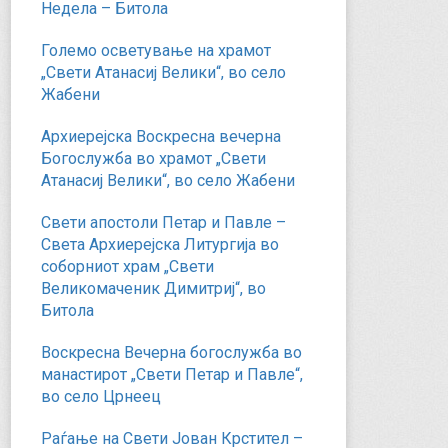
Недела – Битола
Големо осветување на храмот
„Свети Атанасиј Велики“, во село
Жабени
Архиерејска Воскресна вечерна
Богослужба во храмот „Свети
Атанасиј Велики“, во село Жабени
Свети апостоли Петар и Павле –
Света Архиерејска Литургија во
соборниот храм „Свети
Великомаченик Димитриј“, во
Битола
Воскресна Вечерна богослужба во
манастирот „Свети Петар и Павле“,
во село Црнеец
Раѓање на Свети Јован Крстител –