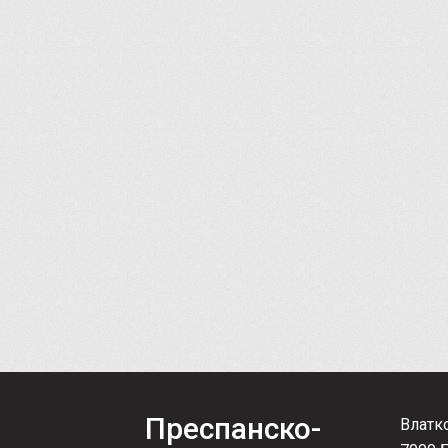
Преспанско-
Влатк