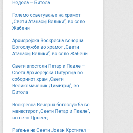
Недела – Битола
Големо осветување на храмот
„Свети Атанасиј Велики“, во село
Жабени
Архиерејска Воскресна вечерна
Богослужба во храмот „Свети
Атанасиј Велики“, во село Жабени
Свети апостоли Петар и Павле –
Света Архиерејска Литургија во
соборниот храм „Свети
Великомаченик Димитриј“, во
Битола
Воскресна Вечерна богослужба во
манастирот „Свети Петар и Павле“,
во село Црнеец
Раѓање на Свети Јован Крстител –