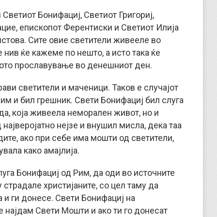
 Светиот Бонифациј, Светиот Григориј,
цие, епископот Ферентиски и Светиот Илија
истова. Сите овие светители живееле во
е нив ќе кажеме по нешто, а исто така ќе
ното прославување во денешниот ден.
рави светители и маченици. Таков е случајот
Рим и бил грешник. Свети Бонифациј бил слуга
а, која живеела неморален живот, но и
 најверојатно нејзе и внушил мисла, дека таа
дите, ако при себе има мошти од светители,
вала како амајлија.
слуга Бонифациј од Рим, да оди во источните
 страдале христијаните, со цел таму да
 и ги донесе. Свети Бонифациј на
е најдам Свети Мошти и ако ти го донесат