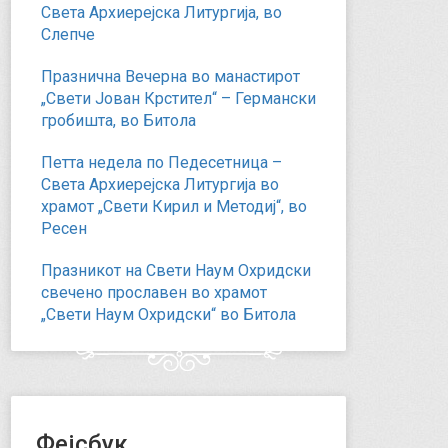
Света Архиерејска Литургија, во
Слепче
Празнична Вечерна во манастирот
„Свети Јован Крстител“ – Германски
гробишта, во Битола
Петта недела по Педесетница –
Света Архиерејска Литургија во
храмот „Свети Кирил и Методиј“, во
Ресен
Празникот на Свети Наум Охридски
свечено прославен во храмот
„Свети Наум Охридски“ во Битола
Фејсбук