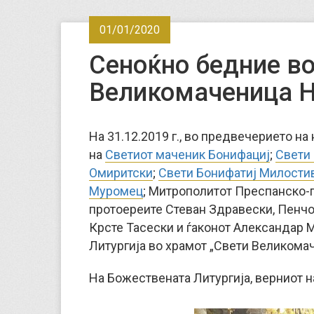
01/01/2020
Сеноќно бедние во
Великомаченица Н
На 31.12.2019 г., во предвечерието на
на
Светиот маченик Бонифациј
;
Свети 
Омиритски
;
Свети Бонифатиј Милости
Муромец
; Митрополитот Преспанско-п
протоереите Стеван Здравески, Пенчо
Крсте Тасески и ѓаконот Александар 
Литургија во храмот „Свети Великомач
На Божествената Литургија, верниот н