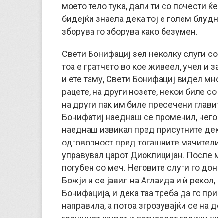
моето тело тука, дали ти со почести ќ
бидејќи знаела дека тој е голем блудн
зборува го зборува како безумен.
Свети Бонифациј зел неколку слуги со 
тоа е гратчето во кое живеел, учел и
и ете таму, Свети Бонифациј видел м
рацете, на други нозете, некои биле со
на други пак им биле пресечени главит
Бонифатиј наеднаш се променил, него
наеднаш извикал пред присутните дека 
одговорност пред тогашните мачители,
управувал царот Диоклицијан. После 
погубен со меч. Неговите слуги го дон
Божји и се јавил на Аглаида и ѝ рекол,
Бонифација, и дека таа треба да го пр
направила, а потоа згрозувајќи се на 