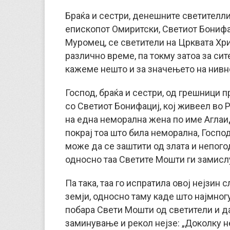
Браќа и сестри, денешните светителли
епископот Омиритски, Светиот Бонифа
Муромец, се светители на Црквата Хр
различно време, па токму затоа за сит
кажеме нешто и за значењето на нив
Господ, браќа и сестри, од грешници п
со Светиот Бонифациј, кој живеел во 
на една неморална жена по име Аглаид
покрај тоа што била неморална, Господ
може да се заштити од злата и непого
односно таа Светите Мошти ги замислу
Па така, таа го испратила овој нејзин 
земји, односно таму каде што најмногу
побара Свети Мошти од светители и да
заминување и рекол нејзе: „Доколку н