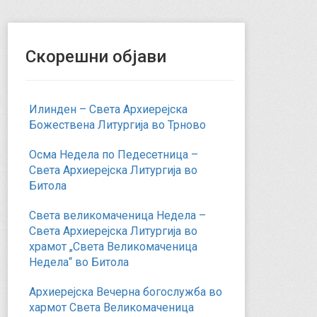
Скорешни објави
Илинден – Света Архиерејска
Божествена Литургија во Трново
Осма Недела по Педесетница –
Света Архиерејска Литургија во
Битола
Света великомаченица Недела –
Света Архиерејска Литургија во
храмот „Света Великомаченица
Недела“ во Битола
Архиерејска Вечерна богослужба во
хармот Света Великомаченица