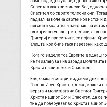
само под еден услов, односно ако тој
Спасител како вистински Бог, односно
Спасител со своите телесни очи. Тога
паднал на колена свртен кон исток и 
неговата молитва и наеднаш на исток 
од кој излегувале грмотевици, а од ср
Григориј и присутните, се појавил Хри
алишта, кои биле така извезени, како 
Кога го виделе тоа Евреите, веднаш го
ќе ги излекува нив заради молитвите н
Христа нашиот Бог и Спасител.
Еве, браќа и сестри, видовме дека не 
Господ Исус Христос, дека „може и пла
верата и молитвата на Светиот Григори
Христа нашиот Бог и Спасител, да се п
тие да поверуваат во Христа нашиот Б