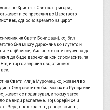
дина по Христа, а Светиот Григориј,
јот живот и се преселил во Царството
стиот век, односно времето на царот
тоименик на Свети Бонифациј, кој бил
етство бил многу дарежлив кон луѓето и
овите најблиски, бил често пати поучуван да
олжил да биде дарежлив кон сиромасите, па
Ете, и тој го завршил својот живот
 век.
от на Свети Илија Муромец, кој живеел во
дина. Овој светител бил монах во Русија или
ој живот се подвизувал, и токму затоа
ло да види распаѓање. Тој борејќи се и
та Вера, пред крајот од својот живот,