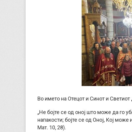
Во името на Отецот и Синот и Светиот 
„Не бојте се од оној што може да го уб
напакости; бојте се од Оној, Кој може 
Мат. 10, 28).