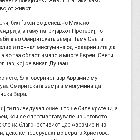
веела покајнички живот. Па така, како
војот живот.
тски, бил ѓакон во денешно Милано
ндрија, а таму патријархот Протериј, го
абија во Омиритската земја. Таму Свети
гелие и почнал многумина од неверниците да
 а во таа област имало и многу Евреи. Свети
 цар, кој се викал Дунаан.
со него, благоверниот цар Аврамие му
војува Омиритската земја и многумина да
нска Вера.
иј ги приведувал оние што не биле крстени, а
еи, кои се спротивставувале на неговото
екле на благочестивиот цар Аврамие и на
и, дека ќе поверуваат во верата Христова,