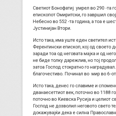
Светиот Бонофатиј умрел во 290 -та го
епископот Омиритски, го завршил сво
Небесно во 552 -та година, а тоа е ше
Јустинијан Втори.
Исто така, има уште еден светител ис
Ферентински епископ, кој од своето д
заради тоа од неговата мајка и од нег
не биде толку дарежлив, но тој прод
затоа Господ стократно го наградувал. 
благочестиво. Починал во мир во 6-от
Исто така, денес го славиме и спомен
дванаесеттиот век, поточно во 1188 го
поточно во Киевска Русија и целиот св
Господ не дозволил неговото свето те
докажувајќи дека е силна Православна