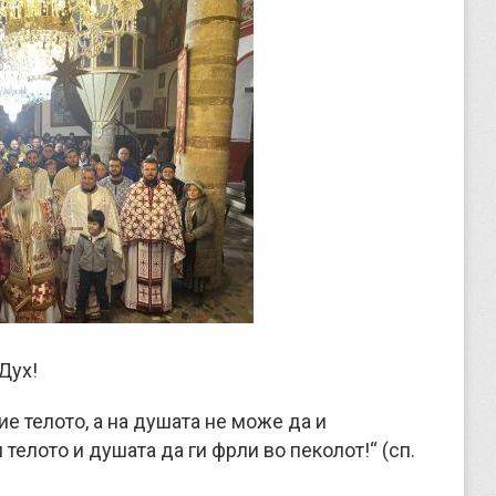
Дух!
ие телото, а на душата не може да и
и телото и душата да ги фрли во пеколот!“ (сп.