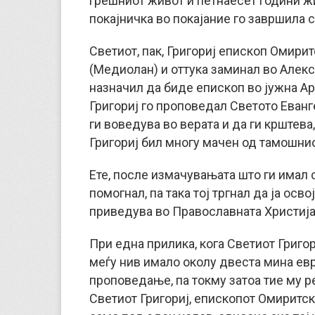
грешниот живот и петнаесет години жи
покајничка во покајание го завршила с
Светиот, пак, Григориј епископ Омири
(Медиолан) и оттука заминал во Алекса
назначил да биде епископ во јужна Ар
Григориј го проповедал Светото Еван
ги воведува во верата и да ги крштева,
Григориј бил многу мачен од тамошниот
Ете, после измачувањата што ги имал 
помогнал, па така тој тргнал да ја ос
приведува во Православната Христија
При една прилика, кога Светиот Григор
меѓу нив имало околу двеста мина евр
проповедање, па токму затоа тие му р
Светиот Григориј, епископот Омиритск