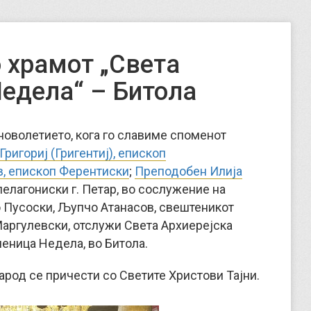
 храмот „Света
едела“ – Битола
 новолетието, кога го славиме споменот
Григориј (Григентиј), епископ
в, епископ Ферентиски
;
Преподобен Илија
елагониски г. Петар, во сослужение на
 Пусоски, Љупчо Атанасов, свештеникот
Маргулевски, отслужи Света Архиерејска
еница Недела, во Битола.
арод се причести со Светите Христови Тајни.