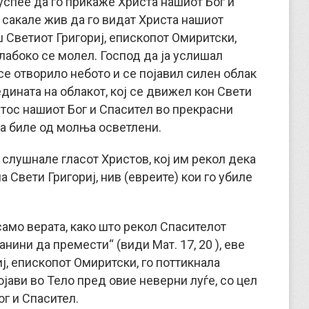
 успее да го прикаже Христа нашиот Бог и
 сакале жив да го видат Христа нашиот
ш Светиот Григориј, епископот Омиритски,
длабоко се молел. Господ да ја услишал
се отворило небото и се појавил силен облак
едината на облакот, кој се движел кон Свети
стос нашиот Бог и Спасител во прекрасни
да биле од молња осветлени.
 слушнале гласот Христов, кој им рекол дека
а Свети Григориј, нив (евреите) кои го убиле
само верата, како што рекол Спасителот
нини да премести“ (види Мат. 17, 20 ), еве
ј, епископот Омиритски, го поттикнала
ојави во Тело пред овие неверни луѓе, со цел
ог и Спасител.