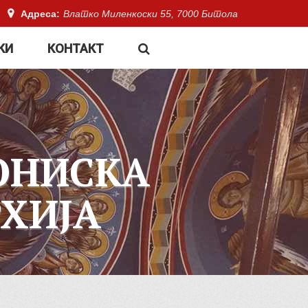
Адреса:
Влатко Миленкоски 55, 7000 Битола
КИ
КОНТАКТ
ОНИСКА
ХИЈА