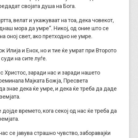
предадат својата душа на Бога.
тта, велат и укажуваат на тоа, дека човекот,
днаш мора да умре“. Никој, од оние што се
на оној свет, ако претходно не умре.
к Илија и Енох, но и тие ќе умрат при Второто
суди на сите луѓе.
с Христос, заради нас и заради нашето
 преминала Мајката Божја, Пресвета
да знае дека ќе умре, и дека ќе треба да даде
земјата.
 дојде времето, кога секој од нас ќе треба да
земјата.
нас се јавува страшно чувство, заборавајќи