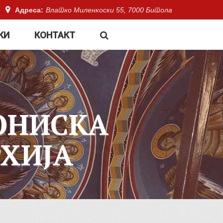
Адреса:
Влатко Миленкоски 55, 7000 Битола
КИ
КОНТАКТ
ОНИСКА
ХИЈА