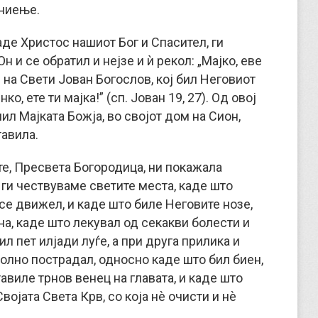
гниење.
каде Христос нашиот Бог и Спасител, ги
 и се обратил и нејзе и ѝ рекол: „Мајко, еве
ќи на Свети Јован Богослов, кој бил Неговиот
о, ете ти мајка!” (сп. Јован 19, 27). Од овој
ил Мајката Божја, во својот дом на Сион,
тавила.
е, Пресвета Богородица, ни покажала
 ги чествуваме светите места, каде што
е движел, и каде што биле Неговите нозе,
на, каде што лекувал од секакви болести и
 пет илјади луѓе, а при друга прилика и
волно пострадал, односно каде што бил биен,
тавиле трнов венец на главата, и каде што
војата Света Крв, со која нè очисти и нè