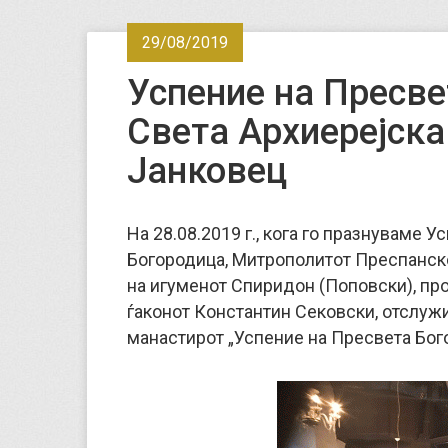
29/08/2019
Успение на Пресве
Света Архиерејска
Јанковец
На 28.08.2019 г., кога го празнуваме 
Богородица, Митрополитот Преспанско
на игуменот Спиридон (Поповски), пр
ѓаконот Константин Сековски, отслуж
манастирот „Успение на Пресвета Бого