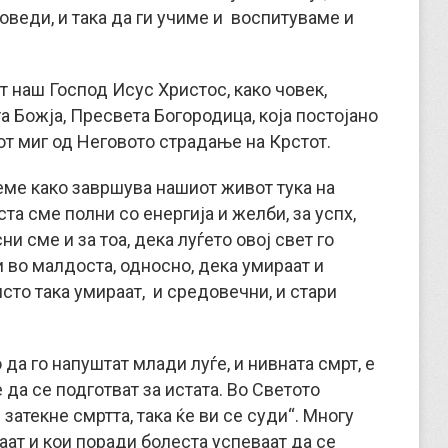
оведи, и така да ги учиме и воспитуваме и
т наш Господ Исус Христос, како човек,
 Божја, Пресвета Богородица, која постојано
от миг од Неговото страдање на Крстот.
еме како завршува нашиот живот тука на
та сме полни со енергија и желби, за успх,
ни сме и за тоа, дека луѓето овој свет го
и во малдоста, односно, дека умираат и
сто така умираат, и средовечни, и стари
 да го напуштат млади луѓе, и нивната смрт, е
 да се подготват за истата. Во Светото
затекне смртта, така ќе ви се суди“. Многу
аат и кои поради болеста успеваат да се