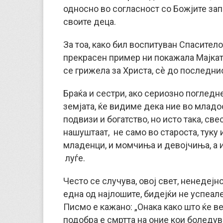
односно во согласност со Божјите зап
своите деца.
За тоа, како бил воспитуван Спаситело
прекрасен пример ни покажала Мајката
се грижела за Христа, сè до последни
Браќа и сестри, ако сериозно погледн
земјата, ќе видиме дека ние во младос
подвизи и богатство, но исто така, свес
нашуштаат, не само во староста, туку 
младенци, и момчиња и девојчиња, а и
луѓе.
Често се случува, овој свет, ненедејно
една од најлошите, бидејќи не успеале
Писмо е кажано: „Онака како што ќе ве 
подобра е смртта на оние кои боледув