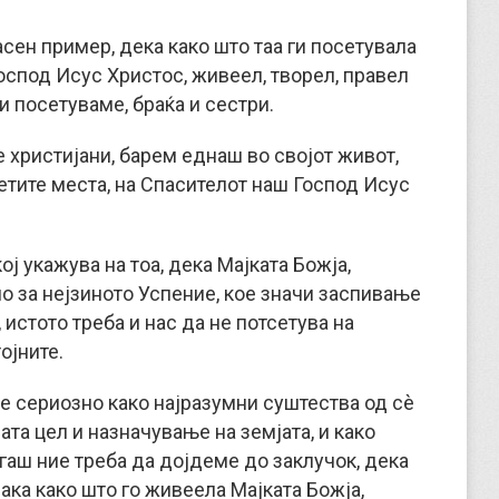
асен пример, дека како што таа ги посетувала
оспод Исус Христос, живеел, творел, правел
и посетуваме, браќа и сестри.
е христијани, барем еднаш во својот живот,
ветите места, на Спасителот наш Господ Исус
ој укажува на тоа, дека Мајката Божја,
о за нејзиното Успение, кое значи заспивање
 истото треба и нас да не потсетува на
ојните.
ме сериозно како најразумни суштества од сè
шата цел и назначување на земјата, и како
гаш ние треба да дојдеме до заклучок, дека
ака како што го живеела Мајката Божја,