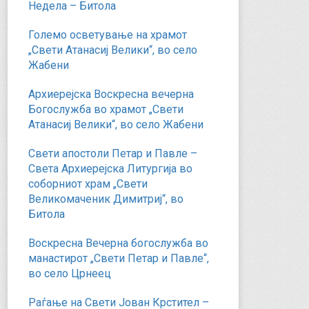
Недела – Битола
Големо осветување на храмот
„Свети Атанасиј Велики“, во село
Жабени
Архиерејска Воскресна вечерна
Богослужба во храмот „Свети
Атанасиј Велики“, во село Жабени
Свети апостоли Петар и Павле –
Света Архиерејска Литургија во
соборниот храм „Свети
Великомаченик Димитриј“, во
Битола
Воскресна Вечерна богослужба во
манастирот „Свети Петар и Павле“,
во село Црнеец
Раѓање на Свети Јован Крстител –