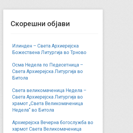
Скорешни објави
Илинден – Света Архиерејска
Божествена Литургија во Трново
Осма Недела по Педесетница –
Света Архиерејска Литургија во
Битола
Света великомаченица Недела –
Света Архиерејска Литургија во
храмот „Света Великомаченица
Недела“ во Битола
Архиерејска Вечерна богослужба во
хармот Света Великомаченица