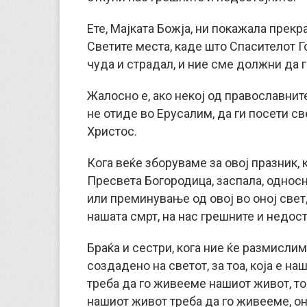
Ете, Мајката Божја, ни покажала прекр
Светите места, каде што Спасителот Г
чуда и страдал, и ние сме должни да г
Жалосно е, ако некој од православнит
не отиде во Ерусалим, да ги посети с
Христос.
Кога веќе зборуваме за овој празник, к
Пресвета Богородица, заспала, односн
или преминување од овој во оној свет,
нашата смрт, на нас грешните и недост
Браќа и сестри, кога ние ќе размисли
создадено на светот, за тоа, која е на
треба да го живееме нашиот живот, то
нашиот живот треба да го живееме, он