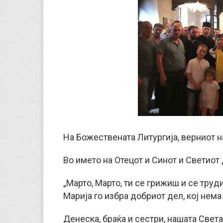
На Божествената Литургија, верниот н
Во името на Отецот и Синот и Светиот 
„Марто, Марто, ти се грижиш и се труд
Марија го избра добриот дел, кој нема 
Денеска, браќа и сестри, нашата Свет