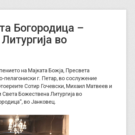
та Богородица –
 Литургија во
Успението на Мајката Божја, Пресвета
-пелагониски г. Петар, во сослужение
отоереите Сотир Гочевски, Михаил Матвеев и
и Света Божествена Литургија во
родица“, во Јанковец.