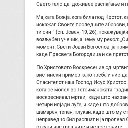
Свето тело да доживее распаѓање и 
Мајката Божја, кога била под Крстот, 
искажал Своите последните зборови, Он
ти син!“ (сп. Јован, 19, 26), покажувај
возљубен ученик, а нему му рекол: „Синк
момент, Свети Јован Богослов, ја прим
каде Пресвета Богородица и се претс
По Христовото Воскресение од мртвит
вистински пример како треба и ние да
Спасителот наш Господ Исус Христос с
кога се молел во Гетсиманската гради
воскреснивал мртви, каде што нахранил
четири илјади луѓе, и каде што добро
шамаран, тепан, плукан, каде што му с
неправедно бил распнат и ја пролеал С
откупи нас грешните и недостојните.