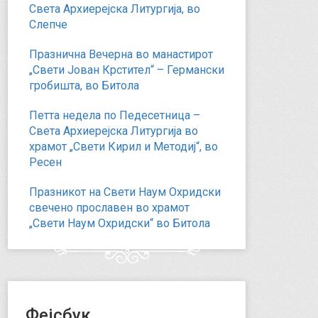
Света Архиерејска Литургија, во
Слепче
Празнична Вечерна во манастирот
„Свети Јован Крстител“ – Германски
гробишта, во Битола
Петта недела по Педесетница –
Света Архиерејска Литургија во
храмот „Свети Кирил и Методиј“, во
Ресен
Празникот на Свети Наум Охридски
свечено прославен во храмот
„Свети Наум Охридски“ во Битола
Фејсбук