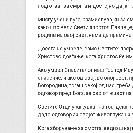
подготват за смртта и достојно да ја 
Многу учени луѓе, размислувајќи за смр
како што вели Свети апостол Павле „е
родиле на овој свет, нема да премине 
Досега не умреле, само Светите: проро
Христово доаѓање, кога Христос ќе им 
Ако умрел Спасителот наш Господ Ису
спасение, и ако од овој, во оној свет,
Богородица, тогаш секој од нас, треба 
одговор пред Бога, за својот живот на 
Светите Отци укажуваат на тоа, дека ќе
даде одговор за својот живот тука на 
Кога зборуваме за смртта, веднаш кај 