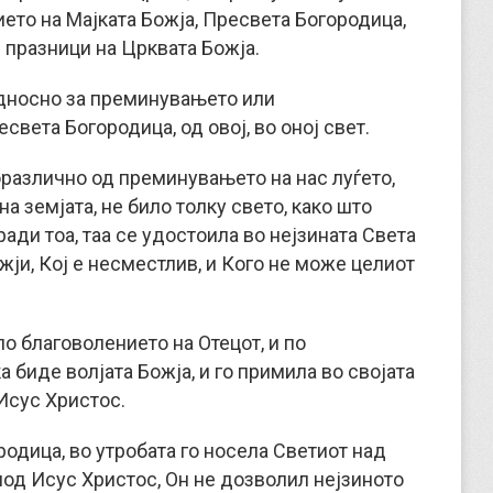
ето на Мајката Божја, Пресвета Богородица,
и празници на Црквата Божја.
 односно за преминувањето или
света Богородица, од овој, во оној свет.
оразлично од преминувањето на нас луѓето,
а земјата, не било толку свето, како што
ади тоа, таа се удостоила во нејзината Света
ожји, Кој е несместлив, и Кого не може целиот
 по благоволението на Отецот, и по
а биде волјата Божја, и го примила во својата
Исус Христос.
родица, во утробата го носела Светиот над
под Исус Христос, Он не дозволил нејзиното