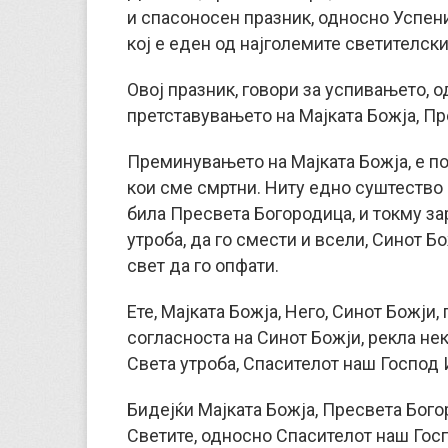
и спасоносен празник, односно Успени
кој е еден од најголемите светителск
Овој празник, говори за успивањето,
претставувањето на Мајката Божја, Пре
Преминувањето на Мајката Божја, е п
кои сме смртни. Ниту едно суштество н
била Пресвета Богородица, и токму зар
утроба, да го смести и всели, Синот Б
свет да го опфати.
Ете, Мајката Божја, Него, Синот Божји,
согласноста на Синот Божји, рекла нек
Света утроба, Спасителот наш Господ 
Бидејќи Мајката Божја, Пресвета Бого
Светите, односно Спасителот наш Гос