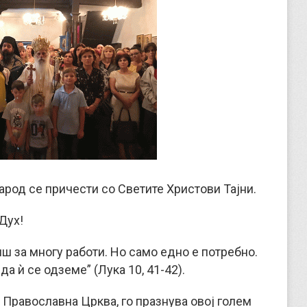
арод се причести со Светите Христови Тајни.
Дух!
иш за многу работи. Но само едно е потребно.
да ѝ се одземе” (Лука 10, 41-42).
а Православна Црква, го празнува овој голем