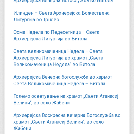
Архиерејска Вечерна Богослужба во Битола
Илинден – Света Архиерејска Божествена
Литургија во Трново
Осма Недела по Педесетница – Света
Архиерејска Литургија во Битола
Света великомаченица Недела – Света
Архиерејска Литургија во храмот „Света
Великомаченица Недела“ во Битола
Архиерејска Вечерна богослужба во хармот
Света Великомаченица Недела – Битола
Големо осветување на храмот „Свети Атанасиј
Велики“, во село Жабени
Архиерејска Воскресна вечерна Богослужба во
храмот „Свети Атанасиј Велики“, во село
Жабени