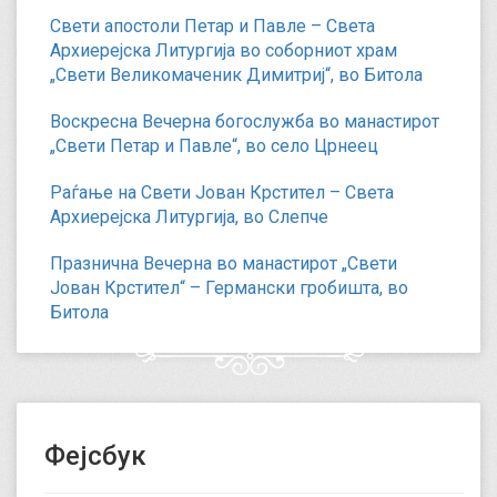
Свети апостоли Петар и Павле – Света
Архиерејска Литургија во соборниот храм
„Свети Великомаченик Димитриј“, во Битола
Воскресна Вечерна богослужба во манастирот
„Свети Петар и Павле“, во село Црнеец
Раѓање на Свети Јован Крстител – Света
Архиерејска Литургија, во Слепче
Празнична Вечерна во манастирот „Свети
Јован Крстител“ – Германски гробишта, во
Битола
Фејсбук