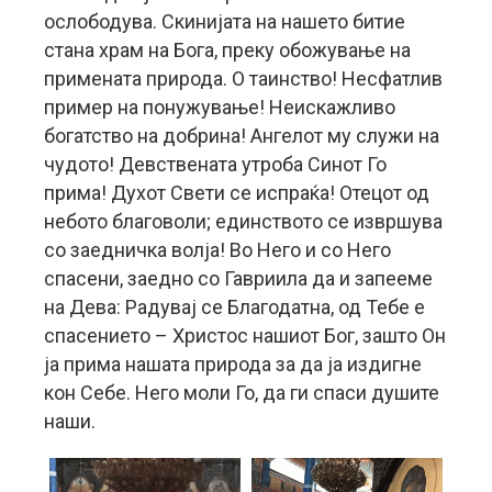
ослободува. Скинијата на нашето битие
стана храм на Бога, преку обожување на
примената природа. О таинство! Несфатлив
пример на понужување! Неискажливо
богатство на добрина! Ангелот му служи на
чудото! Девствената утроба Синот Го
прима! Духот Свети се испраќа! Отецот од
небото благоволи; единството се извршува
со заедничка волја! Во Него и со Него
спасени, заедно со Гавриила да и запееме
на Дева: Радувај се Благодатна, од Тебе е
спасението – Христос нашиот Бог, зашто Он
ја прима нашата природа за да ја издигне
кон Себе. Него моли Го, да ги спаси душите
наши.