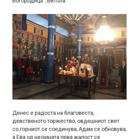
Богородица“, Битола.
Денес е радоста на благовеста,
девственото торжество, овдешниот свет
со горниот се соединува, Адам се обновува,
а Ева од нејзината прва жалост се