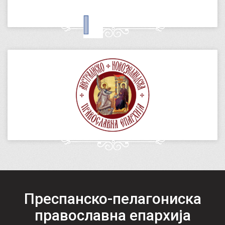
Преспанско-пелагониска
православна епархија