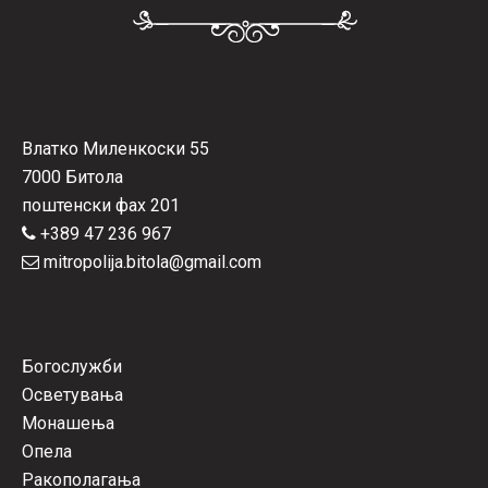
Влатко Миленкоски 55
7000 Битола
поштенски фах 201
+389 47 236 967
mitropolija.bitola@gmail.com
Богослужби
Осветувања
Монашења
Опела
Ракополагања