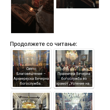
Продолжете со читање:
Свето
Благовештение –
Празнична Вечерна
Архиерејска Вечерна
богослужба во
богослужба…
храмот „Успение на…