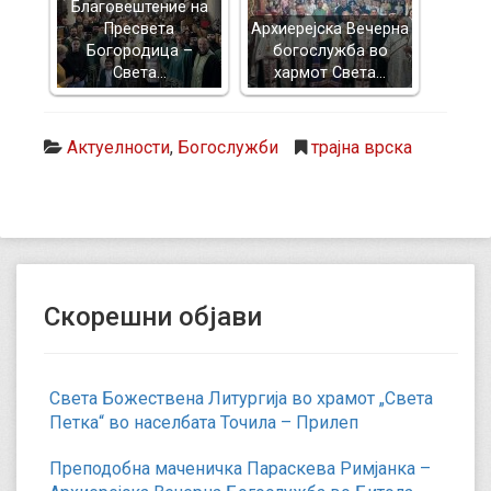
Благовештение на
Пресвета
Архиерејска Вечерна
Богородица –
богослужба во
Света…
хармот Света…
Актуелности
,
Богослужби
трајна врска
Скорешни објави
Света Божествена Литургија во храмот „Света
Петка“ во населбата Точила – Прилеп
Преподобна маченичка Параскева Римјанка –