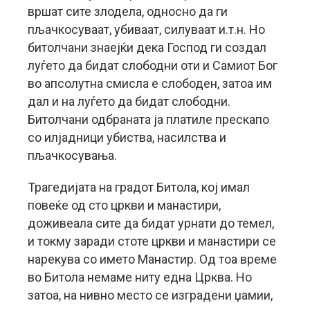
вршат сите злодела, односно да ги
пљачкосуваат, убиваат, силуваат и.т.н. Но
битолчани знаејќи дека Господ ги создал
луѓето да бидат слободни оти и Самиот Бог
во апсолутна смисла е слободен, затоа им
дал и на луѓето да бидат слободни.
Битолчани одбраната ја платиле прескапо
со илјадници убиства, насилства и
пљачкосувања.
Трагедијата на градот Битола, кој имал
повеќе од сто цркви и манастири,
доживеала сите да бидат урнати до темел,
и токму заради стоте цркви и манастири се
нарекува со името Манастир. Од тоа време
во Битола немаме ниту една Црква. Но
затоа, на нивно место се изградени џамии,