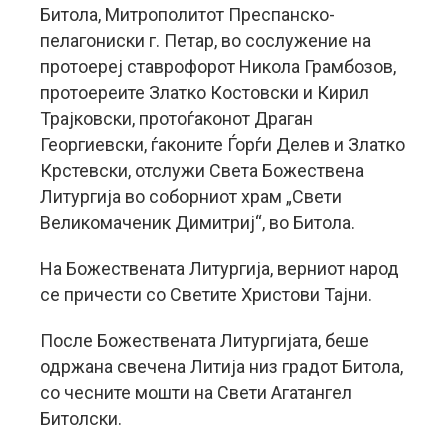
Битола, Митрополитот Преспанско-
пелагониски г. Петар, во сослужение на
протоереј ставрофорот Никола Грамбозов,
протоереите Златко Костовски и Кирил
Трајковски, протоѓаконот Драган
Георгиевски, ѓаконите Ѓорѓи Делев и Златко
Крстевски, отслужи Света Божествена
Литургија во соборниот храм „Свети
Великомаченик Димитриј“, во Битола.
На Божествената Литургија, верниот народ
се причести со Светите Христови Тајни.
После Божествената Литургијата, беше
одржана свечена Литија низ градот Битола,
со чесните мошти на Свети Агатангел
Битолски.