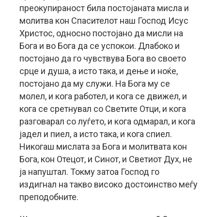
преокупираност била постојаната мисла и
молитва кон Спасителот наш Господ Исус
Христос, односно постојано да мисли на
Бога и во Бога да се успокои. Длабоко и
постојано да го чувствува Бога во своето
срце и душа, а исто така, и дење и ноќе,
постојано да му служи. На Бога му се
молел, и кога работел, и кога се движел, и
кога се сретнувал со Светите Отци, и кога
разговарал со луѓето, и кога одмарал, и кога
јадел и пиел, а исто така, и кога спиел.
Никогаш мислата за Бога и молитватa кон
Богa, кон Отецот, и Синот, и Светиот Дух, не
ја напуштал. Токму затоа Господ го
издигнал на такво високо достоинство меѓу
преподобните.