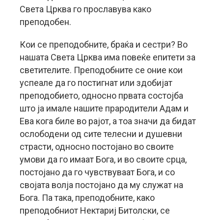
Света Црква го прославува како
преподобен.
Кои се преподобните, браќа и сестри? Во
нашата Света Црква има повеќе епитети за
светителите. Преподобните се оние кои
успеале да го постигнат или здобијат
преподобието, односно првата состојба
што ја имале нашите прародители Адам и
Ева кога биле во рајот, а тоа значи да бидат
ослободени од сите телесни и душевни
страсти, односно постојано во своите
умови да го имаат Бога, и во своите срца,
постојано да го чувствуваат Бога, и со
својата волја постојано да му служат на
Бога. Па така, преподобните, како
преподобниот Нектариј Битолски, се