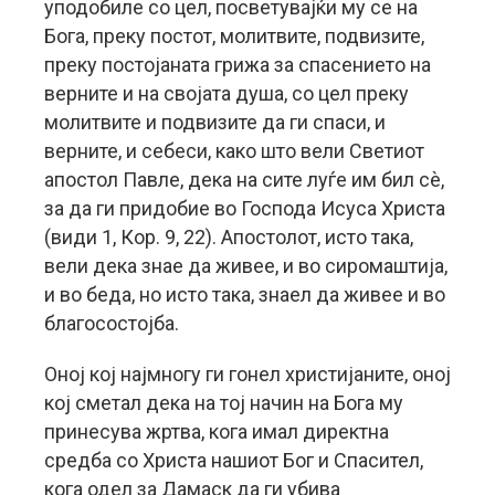
уподобиле со цел, посветувајќи му се на
Бога, преку постот, молитвите, подвизите,
преку постојаната грижа за спасението на
верните и на својата душа, со цел преку
молитвите и подвизите да ги спаси, и
верните, и себеси, како што вели Светиот
апостол Павле, дека на сите луѓе им бил сѐ,
за да ги придобие во Господа Исуса Христа
(види 1, Кор. 9, 22). Апостолот, исто така,
вели дека знае да живее, и во сиромаштија,
и во беда, но исто така, знаел да живее и во
благосостојба.
Оној кој најмногу ги гонел христијаните, оној
кој сметал дека на тој начин на Бога му
принесува жртва, кога имал директна
средба со Христа нашиот Бог и Спасител,
кога одел за Дамаск да ги убива