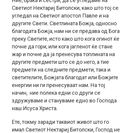
Ние, браќа и сестри, да се угледаме на
Светиот Нектариј Битолски, како што тој се
угледал на Светиот апостол Павле и на
другите Свети. Светлината Божја, односно
благодата Божја, нам ни се предава од Бога
преку Светите, исто како што кога огинот ќе
почне да гори, или кога јагленот ќе стане
жар и почне да ја пренесува топлината на
другите предмети што се до него, а тие
предмети на следните предмети, така и
светителите, Божјата благодат или Божјите
енергии ни ги пренесуваат нам. На тој
начин, ние полека едни со други се
здружуваме и стануваме едно во Господа
наш Исуса Христа.
Ете, токму заради таквиот живот што го
имал Светиот Нектариј Битолски, Господ не