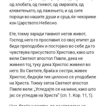
од злобата, од гневот, од омразата, од
клеветењето, од лажењето, и од сите
пороци во нашите души и срца, ќе чекориме
кон Царството Небесно.
Ете, токму заради таквиот негов живот,
Господ него го прославил со овој епитет да
биде преподобен и постојано во себе да го
чувствува присуството Христово, како што
вели Светиот апостол Павле, дека не
живеел тој, туку дека Христос живеел во
него. Во Светите, браќа и сестри, живее
Христос, бидејќи тие целосно се уподобиле
на Христа. Токму затоа Светиот апостол
Павле вели: „Угледајте се на мене, како што
јас се угледав на Христа“ (сп. 1. Кор. 11, 1).