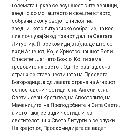
Големата Црква се всушност сите верници,
заедно со монаштвото и свештенството,
собрани околу својот Епископ на
заедничкото литургиско собрание, на кое
ние почнувајќи од првиот дел на Светата
Литургија (Проскомидијата), каде што се
вади Агнецот, Кој е Христос нашиот Бог и
Спасител, Јагнето Божјо, Кој ги зема
гревовите на светот. Од Неговата десна
страна се става честицата на Пресвета
Богородица, а од левата страна на Агнецот
се поставени честиците на Ангелите, на
Свети Јован Крстител, на Апостолите, на
Мачениците, на Преподобните и Сите Свети,
а исто така, се вади честица и за
светителот чија Света Литургија се служи.
На крајот од Проскомидијата се вадат