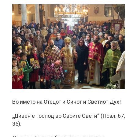
Во името на Отецот и Синот и Светиот Дух!
„Дивен е Господ во Своите Свети“ (Псал. 67,
35).