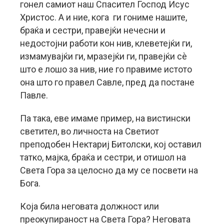
гонел самиот наш Спасител Господ Исус
Христос. А и ние, кога ги гониме нашите,
браќа и сестри, правејќи нечесни и
недостојни работи кон нив, клеветејќи ги,
измамувајќи ги, мразејќи ги, правејќи сѐ
што е лошо за нив, ние го правиме истото
она што го правел Савле, пред да постане
Павле.
Па така, еве имаме пример, на вистински
светител, во личноста на Светиот
преподобен Нектариј Битолски, кој оставил
татко, мајка, браќа и сестри, и отишол на
Света Гора за целосно да му се посвети на
Бога.
Која била неговата должност или
преокупираност на Света Гора? Неговата