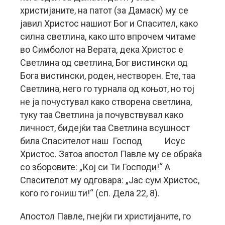
христијаните, на патот (за Дамаск) му се
јавил Христос нашиот Бог и Спасител, како
силна светлина, како што впрочем читаме
во Симболот на Верата, дека Христос е
Светлина од светлина, Бог вистински од
Бога вистински, роден, нестворен. Ете, таа
Светлина, него го турнала од коњот, но тој
не ја почустувал како створена светлина,
туку таа Светлина ја почувствувал како
личност, бидејќи таа Светлина всушност
била Спасителот наш Господ Исус
Христос. Затоа апостол Павле му се обраќа
со зборовите: „Кој си Ти Господи!“ А
Спасителот му одговара: „Јас сум Христос,
кого го гониш ти!“ (сп. Дела 22, 8).
Апостол Павле, гнејќи ги христијаните, го