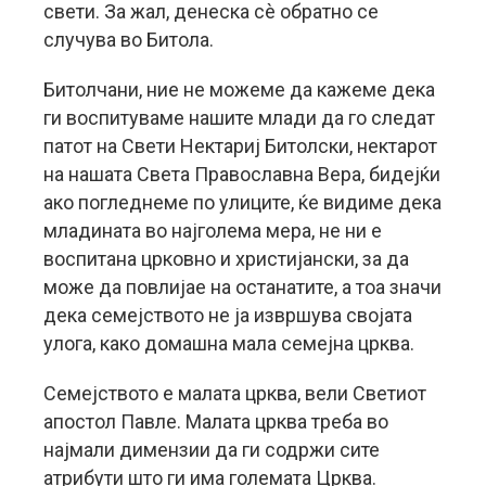
свети. За жал, денеска сè обратно се
случува во Битола.
Битолчани, ние не можеме да кажеме дека
ги воспитуваме нашите млади да го следат
патот на Свети Нектариј Битолски, нектарот
на нашата Света Православна Вера, бидејќи
ако погледнеме по улиците, ќе видиме дека
младината во најголема мера, не ни е
воспитана црковно и христијански, за да
може да повлијае на останатите, а тоа значи
дека семејството не ја извршува својата
улога, како домашна мала семејна црква.
Семејството е малата црква, вели Светиот
апостол Павле. Малата црква треба во
најмали димензии да ги содржи сите
атрибути што ги има големата Црква.