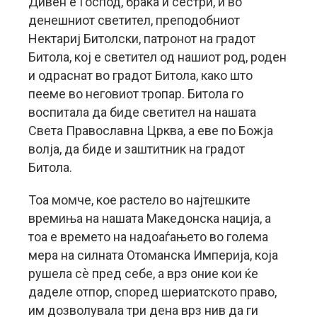
Дивен е Господ, браќа и сестри, и во
денешниот светител, преподобниот
Нектариј Битолски, патронот на градот
Битола, кој е светител од нашиот род, роден
и одраснат во градот Битола, како што
пееме во неговиот тропар. Битола го
воспитала да биде светител на нашата
Света Православна Црква, а еве по Божја
волја, да биде и заштитник на градот
Битола.
Тоа момче, кое растело во најтешките
времиња на нашата Македонска нација, а
тоа е времето на надоаѓањето во голема
мера на силната Отоманска Империја, која
рушела сѐ пред себе, а врз оние кои ќе
даделе отпор, според шериатското право,
им дозволувала три дена врз нив да ги