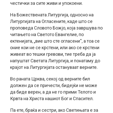
честички за сите живи и упокоени.
На Божествената Литургија, односно на
Литургијата на Огласените, каде што се
проповеда Словото Божјо, која завршува по
читањето на Светото Евангелие, по
ектенијата, „вие што сте огласени“, а тоа се
оние кои не се крстени, или ако се крстени
живеат во тешки гревови, тие треба да ја
напуштат Светата Литургија, и понатаму до
крајот на Литургијата остануваат верните.
Во раната Црква, секој од верните бил
должен да се причести, бидејќи не може
да биде верен, а да не го прими Телото и
Крвта на Христа нашиот Бог и Спасител.
Па ете, браќа и сестри, ако Светињата е за