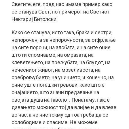
Светите, ете, пред нас имаме пример како
се станува Свет, по примерот на Светиот
Нектариј Битолски.
Како се станува, исто така, браќа и сестри,
непорочен, а за непорочноста, за отфрлање
на сите пороци, на злобата, и на сите оние
што ги спомнавме, на омразата, на
клеветењето, на прељубата, на блудот, на
нечесниот живот, на мрзеливоста, на
среброљубието, на унинието, и конечно, на
оние уште потешки гревови, како што е
очајанието, што значи предавање на
својата душа на ѓаволот. Понатаму, пак, е
давањето можност тој да влијае и да влезе
во нас, а не ние токму од тоа треба да се
ослободиме и спасиме. Не можеме