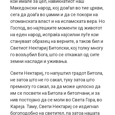
кои имале за цел, навикнатиот наш
Македонски народ, кој доаѓал во тие цркви,
сега да доаѓа во џамии и да се покори на
отоманската власт и на исламската вера. Но
Господ, во најтешките моменти од животот
на еден народ, испраќа најсилни луѓе кои
стануваат образец на верните, а таков бил и
Светиот Нектариј Битолски, кој толку многу
го возљубил Бога, што се откажал од сите
земни наслади и уживања.
Свети Нектариј, го напуштил градот Битола,
не затоа што не го сакал, туку затоа што
премногу го сакал, за да може целосно да
им се посвети на Битола и битолчани, и за
нив постојано да се моли во Света Гора, во
Кареја. Таму, Свети Нектариј се издигнал
богоподобно на светител, па затоа нашата