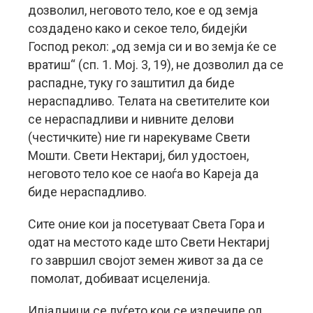
дозволил, неговото тело, кое е од земја
создадено како и секое тело, бидејќи
Господ рекол: „од земја си и во земја ќе се
вратиш“ (сп. 1. Мој. 3, 19), не дозволил да се
распадне, туку го заштитил да биде
нераспадливо. Телата на светителите кои
се нераспадливи и нивните делови
(честичките) ние ги нарекуваме Свети
Мошти. Свети Нектариј, бил удостоен,
неговото тело кое се наоѓа во Кареја да
биде нераспадливо.
Сите оние кои ја посетуваат Света Гора и
одат на местото каде што Свети Нектариј
го завршил својот земен живот за да се
помолат, добиваат исцеленија.
Илјадници се луѓето кои се излечиле од