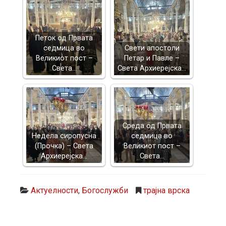
Петок од Првата
седмица во
Свети апостоли
Великиот пост –
Петар и Павле –
Света…
Света Архиерејска…
Среда од Првата
Недела сиропусна
седмица во
(Прочка) – Света
Великиот пост –
Архиерејска…
Света…
Актуелности
,
Богослужби
трајна врска