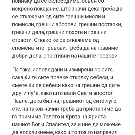
поинаку да се ослободиме, освен со
искрено покајание, што значи дека треба да
се откажеме од сите грешни мисли и
помисли, грешни зборови, грешни постапки,
грешни дела, грешни похоти и грешни
страсти. Откако ќе се откажеме од
споменатите гревови, треба да направиме
добри дела, спротивни на нашите гревови.
Па така, исповедани и измирени со сите,
сакајќи ги сите повеќе отколку себеси, и
сметејќи се себеси како најгрешни од сите
други луѓе, како што вели Свети апостол
Павле, дека бил најгрешниот од сите луѓе,
ете, на таков начин треба да пристапиме да
го примиме Телото и Крвта на Христа
нашиот Бог и Спасител, за и ние да можеме
да воскликнеме, како што тоа го направил