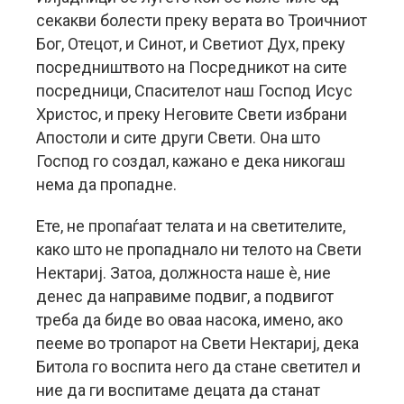
секакви болести преку верата во Троичниот
Бог, Отецот, и Синот, и Светиот Дух, преку
посредништвото на Посредникот на сите
посредници, Спасителот наш Господ Исус
Христос, и преку Неговите Свети избрани
Апостоли и сите други Свети. Она што
Господ го создал, кажано е дека никогаш
нема да пропадне.
Ете, не пропаѓаат телата и на светителите,
како што не пропаднало ни телото на Свети
Нектариј. Затоа, должноста наше è, ние
денес да направиме подвиг, а подвигот
треба да биде во оваа насока, имено, ако
пееме во тропарот на Свети Нектариј, дека
Битола го воспита него да стане светител и
ние да ги воспитаме децата да станат