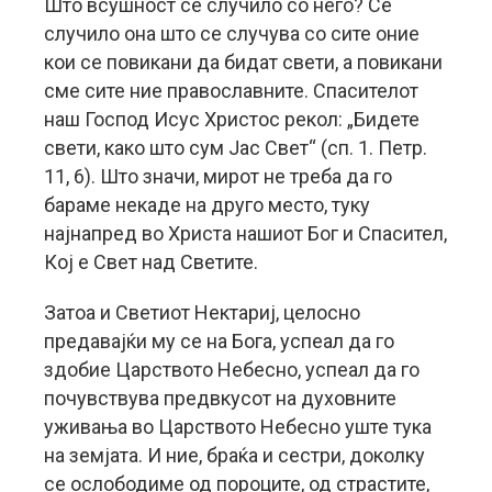
Што всушност се случило со него? Се
случило она што се случува со сите оние
кои се повикани да бидат свети, а повикани
сме сите ние православните. Спасителот
наш Господ Исус Христос рекол: „Бидете
свети, како што сум Јас Свет“ (сп. 1. Петр.
11, 6). Што значи, мирот не треба да го
бараме некаде на друго место, туку
најнапред во Христа нашиот Бог и Спасител,
Кој е Свет над Светите.
Затоа и Светиот Нектариј, целосно
предавајќи му се на Бога, успеал да го
здобие Царството Небесно, успеал да го
почувствува предвкусот на духовните
уживања во Царството Небесно уште тука
на земјата. И ние, браќа и сестри, доколку
се ослободиме од пороците, од страстите,