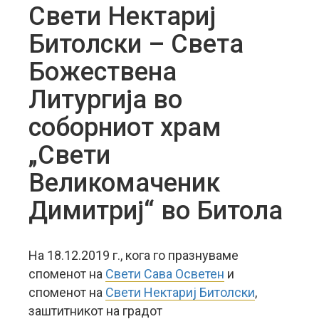
Свети Нектариј
Битолски – Светa
Божествена
Литургија во
соборниот храм
„Свети
Великомаченик
Димитриј“ во Битола
На 18.12.2019 г., кога го празнуваме
споменот на
Свети Сава Осветен
и
споменот на
Свети Нектариј Битолски
,
заштитникот на градот