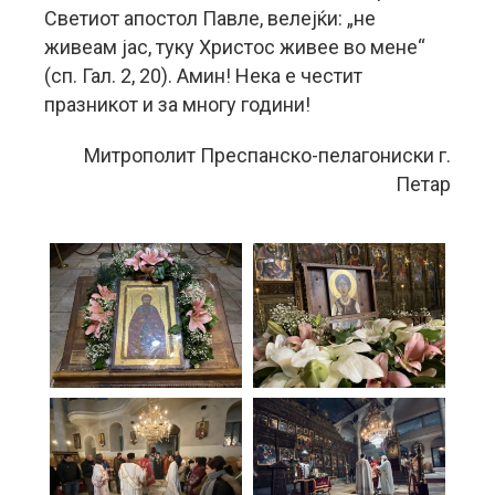
Светиот апостол Павле, велејќи: „не
живеам јас, туку Христос живее во мене“
(сп. Гал. 2, 20). Амин! Нека е честит
празникот и за многу години!
Митрополит Преспанско-пелагониски г.
Петар