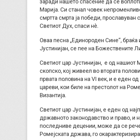
заради нашето спасение да се вопло
Марија. Си станал човек непроменливо
смртта смрта ја победи, прославуван с
Светиот Дух, спаси нè.
Оваа песна „Единороден Сине“, браќа и
Јустинијан, се пее на Божествените Л
Светиот цар Јустинијан, е од нашиот 
скопско, кој живеел во втората полов
првата половина на VI век, и е еден од
цареви, кои биле на престолот на Ром
Византија.
Светиот цар Јустинијан, е еден од најп
државното законодавство и право, и на
последниве децении, може да се рече
Ромејската држава, го окарактеризираа