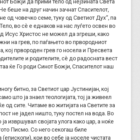
нот Божји да прими тело од нејзината Света
„Не беше на друг начин зачнат Спасителот,
 не од човечко семе, туку од Светиот Дух“, па
ело, во сè е еднаков на нас луѓето освен во
од Исус Христос не можел да згреши, како
жни на грев, по паѓањето во првородниот
а, кој првороден грев го носела и Пресвета
дителите и родителите, сè до радосната вест
 таа ќе Го роди Синот Божји, Спасителот наш
ногу битно, за Светиот цар Јустинијан, кој
само што ја знаел теологијата, тој ја живеел
е од сите. Читаме во житијата на Светите за
ост не јадел ништо, туку постел на вода. Во
ја извршувал својата улога како цар, а ноќе
етото Писмо. Со него секогаш биле
 (епископи), кои во себе ја носеле чистата