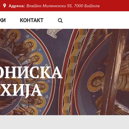
Адреса:
Влатко Миленкоски 55, 7000 Битола
КИ
КОНТАКТ
ОНИСКА
ХИЈА