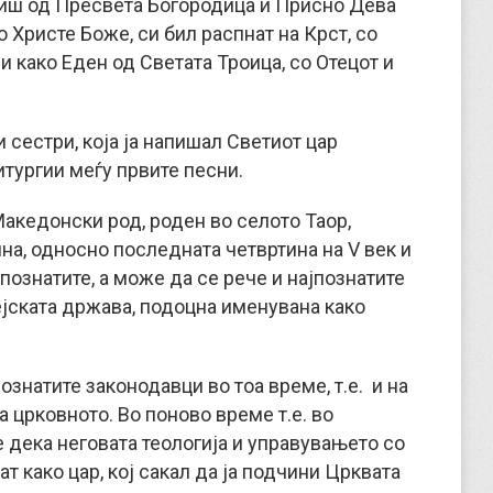
тиш од Пресвета Богородица и Присно Дева
 Христе Боже, си бил распнат на Крст, со
и како Еден од Светата Троица, со Отецот и
 сестри, која ја напишал Светиот цар
итургии меѓу првите песни.
Македонски род, роден во селото Таор,
ина, односно последната четвртина на V век и
 познатите, а може да се рече и најпознатите
ејската држава, подоцна именувана како
ознатите законодавци во тоа време, т.е. и на
 црковното. Во поново време т.е. во
 дека неговата теологија и управувањето со
т како цар, кој сакал да ја подчини Црквата