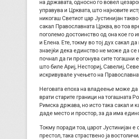
на државата, односно го вовел цезаропа
управува и Црквата, што најновите ис
никогаш Светиот цар Јустинијан такво
сакал Православната Црква, во тоа вре
поголемо достоинство од она кое го 
и Елена. Ете, токму во тој дух сакал 
знаејќи дека единство не може да се 
почнал да ги прогонува сите тогашни 
што биле Ариј, Несториј, Савелиј, Севе
искривувале учењето на Православна
Неговата епоха на владеење може да с
врати старите граници на тогашната Р
Римска држава, но исто така сакал и ка
даде место и простор, за да има един
Токму поради тоа, царот Јустинијан е о
престол, така страствено ја востоличи