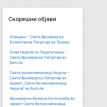
Скорешни објави
Илинден – Света Архиерејска
Божествена Литургија во Трново
Осма Недела по Педесетница –
Света Архиерејска Литургија во
Битола
Света великомаченица Недела –
Света Архиерејска Литургија во
храмот „Света Великомаченица
Недела“ во Битола
Архиерејска Вечерна богослужба во
хармот Света Великомаченица