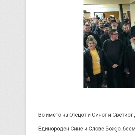
Во името на Отецот и Синот и Светиот 
Единороден Сине и Слове Божјо, бесмр