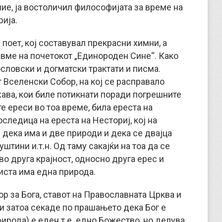
лие, ја востоличил философијата за време на
ија.
поет, кој составувал прекрасни химни, а
навме на почетокот „Единороден Сине“. Како
ословски и догматски трактати и писма.
т Вселенски Собор, на кој се расправало
жава, кои биле потикнати поради погрешните
те ереси во тоа време, била ереста на
оследица на ереста на Несториј, кој на
дека има и две природи и дека се двајца
уштини и.т.н. Од таму сакајќи на тоа да се
о друга крајност, односно друга ерес и
иста има една природа.
ор за Бога, ставот на Православната Црква и
 и затоа секаде по прашањето дека Бог е
ирода) е еден т.е. едно Божество, но делува