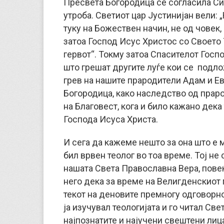
Пресвета Богородица се согласила Си
утроба. Светиот цар Јустинијан вели: 
туку на Божествен начин, не од човек,
затоа Господ Исус Христос со Своето Т
гервот“. Токму затоа Спасителот Госп
што грешат другите луѓе кои се подло
грев на нашите прародители Адам и Ев
Богородица, како наследство од праро
на Благовест, кога и било кажано дека
Господа Исуса Христа.
И сега да кажеме нешто за она што е м
бил врвен теолог во тоа време. Тој не 
нашата Света Православна Вера, повеќ
него дека за време на Велигденскиот п
текот на деновите премногу одговорно 
ја изучувал теологијата и го читал Св
најпознатите и најучени свештени лица