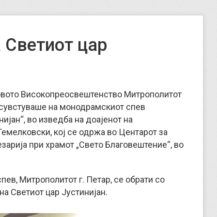
 Светиот цар
Неговото Високопреосвештенство Митрополитот
исувстуваше на монодрамскиот спев
ијан“, во изведба на доајенот на
емелковски, кој се одржа во Центарот за
езарија при храмот „Свето Благовештение“, во
ев, Митрополитот г. Петар, се обрати со
на Светиот цар Јустинијан.