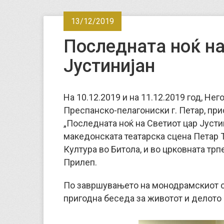
13/12/2019
Последната ноќ на
Јустинијан
На 10.12.2019 и на 11.12.2019 год, 
Преспанско-пелагониски г. Петар, пр
„Последната ноќ на Светиот цар Јустин
македонската театарска сцена Петар Т
Култура во Битола, и во црковната трп
Прилеп.
По завршувањето на монодрамскиот сп
пригодна беседа за животот и делото 