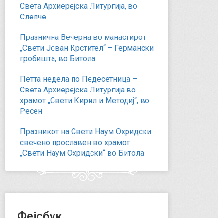
Света Архиерејска Литургија, во
Слепче
Празнична Вечерна во манастирот
„Свети Јован Крстител“ – Германски
гробишта, во Битола
Петта недела по Педесетница –
Света Архиерејска Литургија во
храмот „Свети Кирил и Методиј“, во
Ресен
Празникот на Свети Наум Охридски
свечено прославен во храмот
„Свети Наум Охридски“ во Битола
Фејсбук