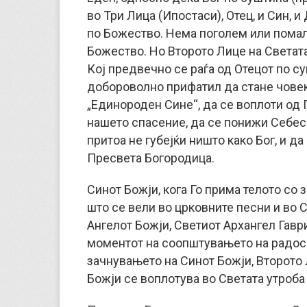
во Три Лица (Ипостаси), Отец, и Син, 
по Божество. Нема поголем или помал,
Божество. Но Второто Лице на Светата
Кој предвечно се раѓа од Отецот по су
добороволно прифатил да стане човек
„Единороден Сине“, да се воплоти од
нашето спасение, да се понижи Себеси
притоа не губејќи ништо како Бог, и да
Пресвета Богородица.
Синот Божји, кога Го прима телото со
што се вели во црковните песни и во 
Ангелот Божји, Светиот Архангел Гаври
моментот на соопштувањето на радосна
зачнувањето на Синот Божји, Второто
Божји се воплотува во Светата утроба