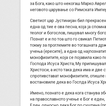
за Бога, како што некогаш Марко Авре
неговото царување со Римската Импер
Светиот цар Јустинијан бил прекрасен 
една од тие е ова песна, која ја спом
теолог и богослов, пишувал многу бог
Познат е и по тоа што го свикал Петио
токму за проглемите во тогашната др
учења (ересите), а една од најпознати
монофизитите, која се појавила како п
Господа Исуса Христа, Му припишувал 
Христоси, а исто така дека има и две с
спротивстават монофизитите, отишле в
востановиле дека во Госпда Исуса Хр
Имено, познато е дека кога станува зб
на православното учење е Бог е еден,
Еден, односно дека Бог по суштина (пр