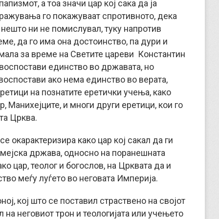
пизмот, а тоа значи цар кој сака да ја
тражувања го покажуваат спротивното, дека
 нешто ни не помислувал, туку напротив
ме, да го има она достоинство, па дури и
имала за време на Светите цареви Константин
да воспостави единство во државата, но
воспостави ако нема единство во верата,
еретици на познатите еретички учења, како
р, Манихејците, и многи други еретици, кои го
та Црква.
е окарактеризира како цар кој сакал да ги
омејска држава, односно на поранешната
ко цар, теолог и богослов, на Црквата да и
ство меѓу луѓето во неговата Империја.
ној, кој што се поставил страствено на својот
л на неговиот трон и теологијата или учењето