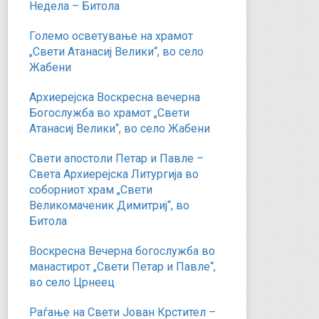
Недела – Битола
Големо осветување на храмот
„Свети Атанасиј Велики“, во село
Жабени
Архиерејска Воскресна вечерна
Богослужба во храмот „Свети
Атанасиј Велики“, во село Жабени
Свети апостоли Петар и Павле –
Света Архиерејска Литургија во
соборниот храм „Свети
Великомаченик Димитриј“, во
Битола
Воскресна Вечерна богослужба во
манастирот „Свети Петар и Павле“,
во село Црнеец
Раѓање на Свети Јован Крстител –