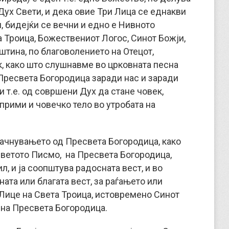
и Дух Свети, и дека овие Три Лица се еднакви
 бидејќи се вечни и едно е Нивното
 Троица, Божествениот Логос, Синот Божји,
штина, по благоволението на Отецот,
, како што слушнавме во црковната песна
 Пресвета Богородица заради нас и заради
 т.е. од совршени Дух да стане човек,
 прими и човечко тело во утробата на
 зачнувањето од Пресвета Богородица, како
Светото Писмо, на Пресвета Богородица,
л, и ја соопштува радосната вест, и во
та или благата вест, за раѓањето или
 Лице на Света Троица, истовремено Синот
 на Пресвета Богородица.