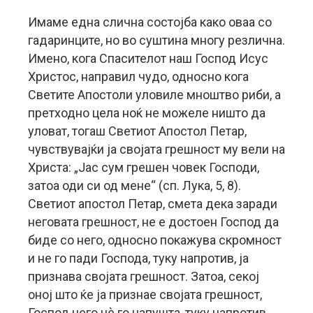
Имаме една слична состојба како оваа со
гадаринците, но во суштина многу резлична.
Имено, кога Спасителот наш Господ Исус
Христос, направил чудо, односно кога
Светите Апостоли уловиле мноштво риби, а
претходно цела ноќ не можеле ништо да
уловат, тогаш Светиот Апостол Петар,
чувствувајќи ја својата грешност му вели на
Христа: „Јас сум грешен човек Господи,
затоа оди си од мене“ (сп. Лука, 5, 8).
Светиот апостол Петар, смета дека заради
неговата грешност, не е достоен Господ да
биде со него, односно покажува скромност
и не го пади Господа, туку напротив, ја
признава својата грешност. Затоа, секој
оној што ќе ја признае својата грешност,
Господ него нè го напушта, туку напротив,