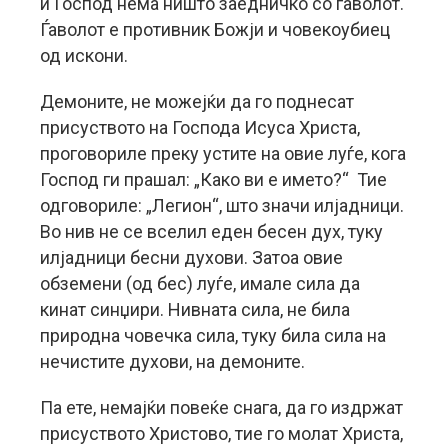
и Господ нема ништо заедничко со ѓаволот.
Ѓаволот е противник Божји и човекоубиец
од искони.
Демоните, не можејќи да го поднесат
присуството на Господа Исуса Христа,
проговориле преку устите на овие луѓе, кога
Господ ги прашал: „Како ви е името?“ Тие
одговориле: „Легион“, што значи илјадници.
Во нив не се вселил еден бесен дух, туку
илјадници бесни духови. Затоа овие
обземени (од бес) луѓе, имале сила да
кинат синџири. Нивната сила, не била
природна човечка сила, туку била сила на
нечистите духови, на демоните.
Па ете, немајќи повеќе снага, да го издржат
присуството Христово, тие го молат Христа,