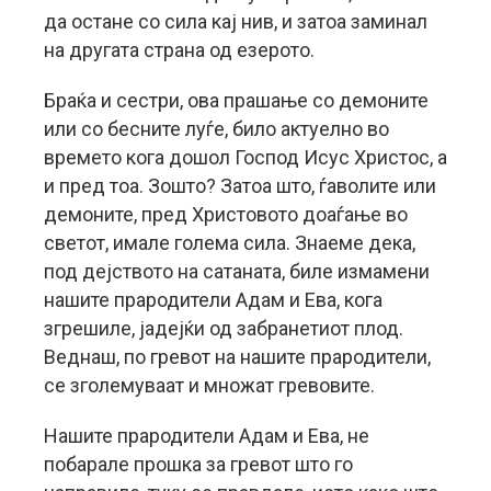
да остане со сила кај нив, и затоа заминал
на другата страна од езерото.
Браќа и сестри, ова прашање со демоните
или со бесните луѓе, било актуелно во
времето кога дошол Господ Исус Христос, а
и пред тоа. Зошто? Затоа што, ѓаволите или
демоните, пред Христовото доаѓање во
светот, имале голема сила. Знаеме дека,
под дејството на сатаната, биле измамени
нашите прародители Адам и Ева, кога
згрешиле, јадејќи од забранетиот плод.
Веднаш, по гревот на нашите прародители,
се зголемуваат и множат гревовите.
Нашите прародители Адам и Ева, не
побарале прошка за гревот што го