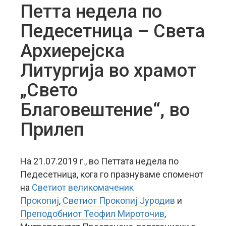
Петта недела по
Педесетница – Света
Архиерејска
Литургија во храмот
„Свето
Благовештение“, во
Прилеп
На 21.07.2019 г., во Петтата недела по
Педесетница, кога го празнуваме споменот
на
Светиот великомаченик
Прокопиј
,
Светиот Прокопиј Јуродив
и
Преподобниот Теофил Мироточив
,