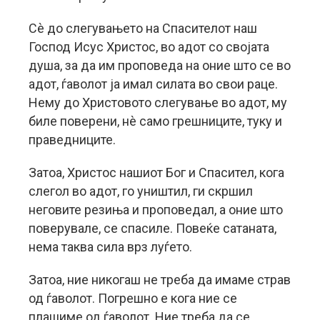
Сè до слегувањето на Спасителот наш
Господ Исус Христос, во адот со својата
душа, за да им проповеда на оние што се во
адот, ѓаволот ја имал силата во свои раце.
Нему до Христовото слегување во адот, му
биле поверени, нè само грешниците, туку и
праведниците.
Затоа, Христос нашиот Бог и Спасител, кога
слегол во адот, го уништил, ги скршил
неговите резиња и проповедал, а оние што
поверувале, се спасиле. Повеќе сатаната,
нема таква сила врз луѓето.
Затоа, ние никогаш не треба да имаме страв
од ѓаволот. Погрешно е кога ние се
плашиме од ѓаволот. Ние треба да се