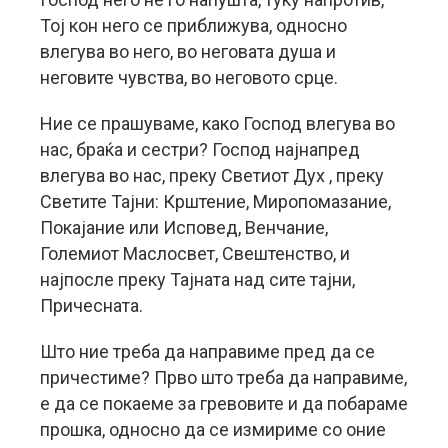
Тој кон него се приближува, односно
влегува во него, во неговата душа и
неговите чувства, во неговото срце.
Ние се прашуваме, како Господ влегува во
нас, браќа и сестри? Господ најнапред
влегува во нас, преку Светиот Дух , преку
Светите Тајни: Крштение, Миропомазание,
Покајание или Исповед, Венчание,
Големиот Маслосвет, Свештенство, и
најпосле преку Тајната над сите тајни,
Причесната.
Што ние треба да направиме пред да се
причестиме? Прво што треба да направиме,
е да се покаеме за гревовите и да побараме
прошка, односно да се измириме со оние