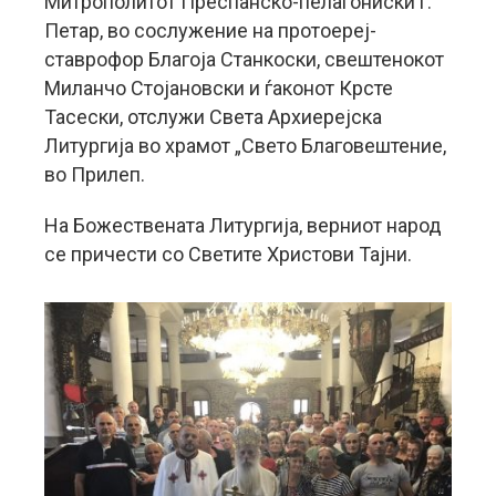
Митрополитот Преспанско-пелагониски г.
Петар, во сослужение на протоереј-
ставрофор Благоја Станкоски, свештенокот
Миланчо Стојановски и ѓаконот Крсте
Тасески, отслужи Света Архиерејска
Литургија во храмот „Свето Благовештение,
во Прилеп.
На Божествената Литургија, верниот народ
се причести со Светите Христови Тајни.