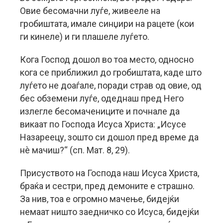
Овие бесомачни луѓе, живееле на
гробиштата, имале синџири на рацете (кои
ги кинеле) и ги плашеле луѓето.
Кога Господ дошол во тоа место, односно
кога се приближил до гробиштата, каде што
луѓето не доаѓале, поради страв од овие, од
бес обземени луѓе, одеднаш пред Него
излегле бесомачениците и почнале да
викаат по Господа Исуса Христа: „Исусе
Назареецу, зошто си дошол пред време да
нè мачиш?“ (сп. Мат. 8, 29).
Присуството на Господа наш Исуса Христа,
браќа и сестри, пред демоните е страшно.
За нив, тоа е огромно мачење, бидејќи
немаат ништо заедничко со Исуса, бидејќи