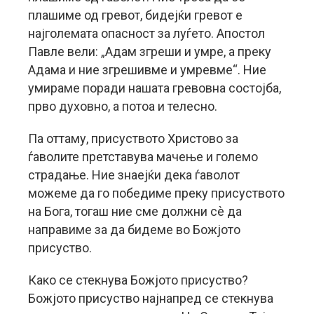
плашиме од гревот, бидејќи гревот е
најголемата опасност за луѓето. Апостол
Павле вели: „Адам згреши и умре, а преку
Адама и ние згрешивме и умревме“. Ние
умираме поради нашата гревовна состојба,
прво духовно, а потоа и телесно.
Па оттаму, присуството Христово за
ѓаволите претставува мачење и големо
страдање. Ние знаејќи дека ѓаволот
можеме да го победиме преку присуството
на Бога, тогаш ние сме должни сè да
направиме за да бидеме во Божјото
присуство.
Како се стекнува Божјото присуство?
Божјото присуство најнапред се стекнува