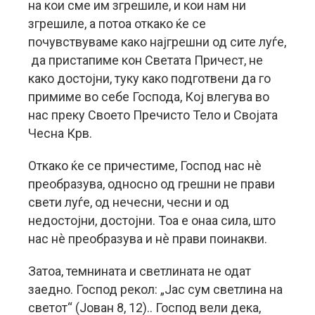
на кои сме им згрешиле, и кои нам ни
згрешиле, а потоа откако ќе се
почувствуваме како најгрешни од сите луѓе,
да пристапиме кон Светата Причест, не
како достојни, туку како подготвени да го
примиме во себе Господа, Кој влегува во
нас преку Своето Пречисто Тело и Својата
Чесна Крв.
Откако ќе се причестиме, Господ нас нè
преобразува, односно од грешни не прави
свети луѓе, од нечесни, чесни и од
недостојни, достојни. Тоа е онаа сила, што
нас нè преобразува и нè прави поинакви.
Затоа, темнината и светлината не одат
заедно. Господ рекол: „Јас сум светлина на
светот“ (Јован 8, 12).. Господ вели дека,