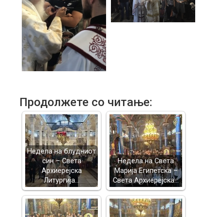
Продолжете со читање:
Недела на блудниот
син – Света
Недела на Света
Архиерејска
Марија Египетска –
Литургија…
Света Архиерејска…