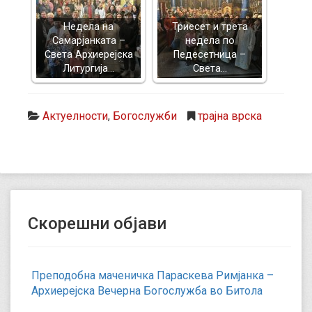
Недела на
Триесет и трета
Самарјанката –
недела по
Света Архиерејска
Педесетница –
Литургија…
Света…
Актуелности
,
Богослужби
трајна врска
Скорешни објави
Преподобна маченичка Параскева Римјанка –
Архиерејска Вечерна Богослужба во Битола