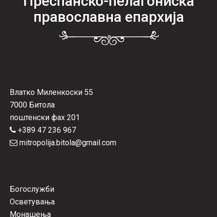
Преспанско-пелагониска
православна епархија
Влатко Миленкоски 55
7000 Битола
поштенски фах 201
+389 47 236 967
mitropolija.bitola@gmail.com
Богослужби
Осветувања
Монашења