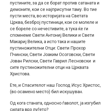
пустините, за да се борат против сатаната и
демоните, кои се најприсутни таму. Во тие
пусти места, во историјата на Светата
Црква, безброј пустиници, кои се молеле и
се бореле со нечестивите, а тука ќе ги
спомнеме Свети Антониј Велики и Свети
Макариј Велика, а исто така и нашите
пустиножителни Отци: Свети Прохор
Пчински, Свети Јоаким Осоговски, Свети
Јован Рилски, Свети Гаврил Лесновски и
сите пустиножителни отци на Црквата
Христова.
Ете, и Спасителот наш Господ Исус Христос,
(во осамено место) бил искушуван.
Од кога станата, односно ѓаволот, ја изгубил
силата врз луѓето?