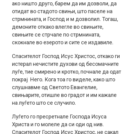
ако ништо друго, барем да им дозволи, да
отидат во стадото свињи, што паселе на
стрмнината, и Господ и м дозволил. Тогаш,
демоните откако влегле во свињите,
свињите се стрчале по стрмнината,
скокнале во езерото и сите се издавиле.
Спасителот Господ Исус Христос, откако ги
истерал нечистите духови од бесомачните
луѓе, тие смирено и кротко, почнале да одат
покрај Него. Кога тоа го виделе, како што
слушнавме од Светото Евангелие,
свињарите, отишле во градот и им кажале
на луѓето што се случило.
Луѓето го пресретнале Господа Исуса
Христа и го молеле да си оди од нив.
Спасителот Господ Исус Христос, не сакал