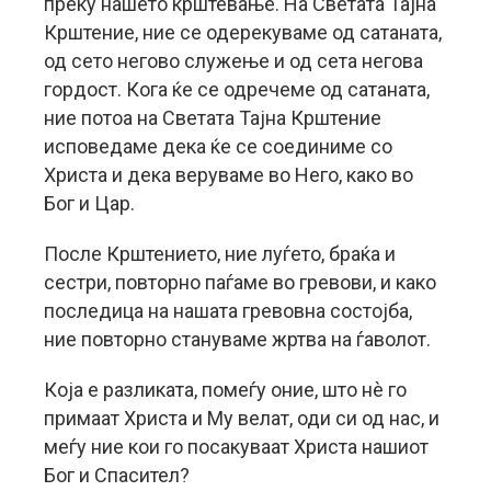
преку нашето крштевање. На Светата Тајна
Крштение, ние се одерекуваме од сатаната,
од сето негово служење и од сета негова
гордост. Кога ќе се одречеме од сатаната,
ние потоа на Светата Тајна Крштение
исповедаме дека ќе се соединиме со
Христа и дека веруваме во Него, како во
Бог и Цар.
После Крштението, ние луѓето, браќа и
сестри, повторно паѓаме во гревови, и како
последица на нашата гревовна состојба,
ние повторно стануваме жртва на ѓаволот.
Која е разликата, помеѓу оние, што нè го
примаат Христа и Му велат, оди си од нас, и
меѓу ние кои го посакуваат Христа нашиот
Бог и Спасител?