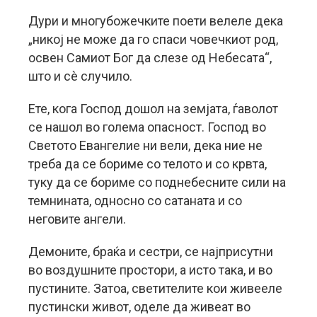
Дури и многубожечките поети велеле дека
„никој не може да го спаси човечкиот род,
освен Самиот Бог да слезе од Небесата“,
што и сè случило.
Ете, кога Господ дошол на земјата, ѓаволот
се нашол во голема опасност. Господ во
Светото Евангелие ни вели, дека ние не
треба да се бориме со телото и со крвта,
туку да се бориме со поднебесните сили на
темнината, односно со сатаната и со
неговите ангели.
Демоните, браќа и сестри, се најприсутни
во воздушните простори, а исто така, и во
пустините. Затоа, светителите кои живееле
пустински живот, оделе да живеат во