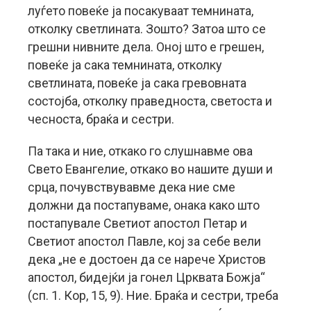
луѓето повеќе ја посакуваат темнината,
отколку светлината. Зошто? Затоа што се
грешни нивните дела. Оној што е грешен,
повеќе ја сака темнината, отколку
светлината, повеќе ја сака гревовната
состојба, отколку праведноста, светоста и
чесноста, браќа и сестри.
Па така и ние, откако го слушнавме ова
Свето Евангелие, откако во нашите души и
срца, почувствувавме дека ние сме
должни да постапуваме, онака како што
постапувале Светиот апостол Петар и
Светиот апостол Павле, кој за себе вели
дека „не е достоен да се нарече Христов
апостол, бидејќи ја гонел Црквата Божја“
(сп. 1. Кор, 15, 9). Ние. Браќа и сестри, треба