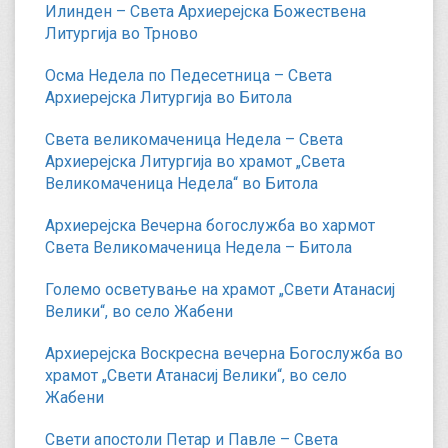
Илинден – Света Архиерејска Божествена
Литургија во Трново
Осма Недела по Педесетница – Света
Архиерејска Литургија во Битола
Света великомаченица Недела – Света
Архиерејска Литургија во храмот „Света
Великомаченица Недела“ во Битола
Архиерејска Вечерна богослужба во хармот
Света Великомаченица Недела – Битола
Големо осветување на храмот „Свети Атанасиј
Велики“, во село Жабени
Архиерејска Воскресна вечерна Богослужба во
храмот „Свети Атанасиј Велики“, во село
Жабени
Свети апостоли Петар и Павле – Света