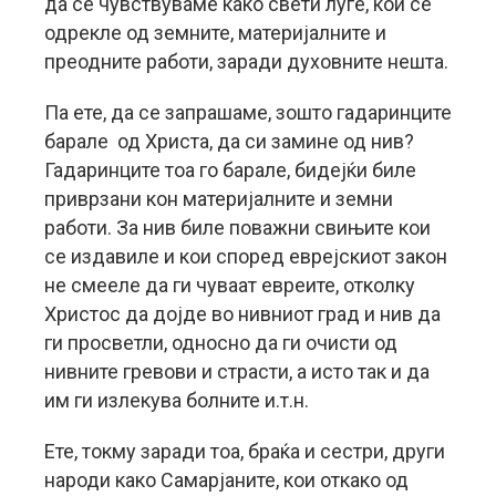
да се чувствуваме како свети луѓе, кои се
одрекле од земните, материјалните и
преодните работи, заради духовните нешта.
Па ете, да се запрашаме, зошто гадаринците
барале од Христа, да си замине од нив?
Гадаринците тоа го барале, бидејќи биле
приврзани кон материјалните и земни
работи. За нив биле поважни свињите кои
се издавиле и кои според еврејскиот закон
не смееле да ги чуваат евреите, отколку
Христос да дојде во нивниот град и нив да
ги просветли, односно да ги очисти од
нивните гревови и страсти, а исто так и да
им ги излекува болните и.т.н.
Ете, токму заради тоа, браќа и сестри, други
народи како Самарјаните, кои откако од