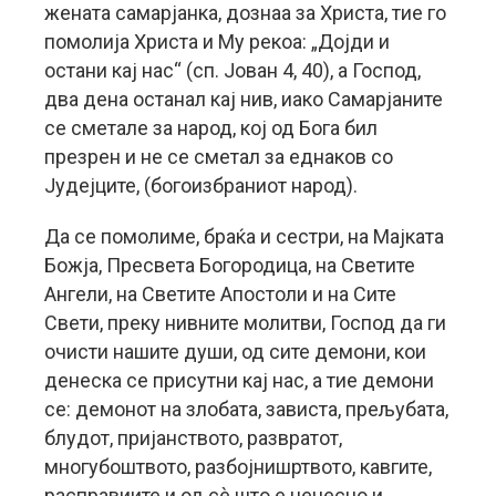
жената самарјанка, дознаа за Христа, тие го
помолија Христа и Му рекоа: „Дојди и
остани кај нас“ (сп. Јован 4, 40), а Господ,
два дена останал кај нив, иако Самарјаните
се сметале за народ, кој од Бога бил
презрен и не се сметал за еднаков со
Јудејците, (богоизбраниот народ).
Да се помолиме, браќа и сестри, на Мајката
Божја, Пресвета Богородица, на Светите
Ангели, на Светите Апостоли и на Сите
Свети, преку нивните молитви, Господ да ги
очисти нашите души, од сите демони, кои
денеска се присутни кај нас, а тие демони
се: демонот на злобата, зависта, прељубата,
блудот, пријанството, развратот,
многубоштвото, разбојнишртвото, кавгите,
расправиите и од сè што е нечесно и