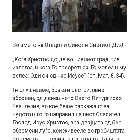
Во името на Отецот и Синот и Светиот Дух!
„Кога Христос дојде во нивниот град, тие
излегоа, и кога Го пресретнаа, Го молеа и му
велеа: Оди си од нас Исусе“ (сп. Мат. 8, 34).
Ги слушнавме, браќа и сестри, овие
зборови, од денешното Свето Литургиско
Евангелие, во кое беше раскажано за
чудото што го направил нашиот Спасител
Господ Исус Христос, врз двајцата од бес
обземени луѓе, кои живееле во гробиштата
во земјата Гергесинска, во градот Гадара.