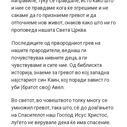
направиле, туку се правдале, исто како што
и ние се правдаме кога ќе згрешиме и не
сакаме да го признаеме гревот и да
отпочнеме нов живот, онаков како што ни го
проповеда нашата Света Црква.
Последиците од првородниот грев на
нашите прародители, веднаш ги
почувствуваа нивните деца, а ги
чувствуваме и сите ние. Од библискта
историја, знаеме за гревот во кој западна
најстариот син Каин, кој поради завист го
уби (братот свој) Авел.
Во светот, во човештвото толку многу се
умножил гревот, така што, сè до доаѓањето
на Спасителот наш Господ Исус Христос,
луѓето не верувале дека ќе има спасение.