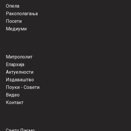
Опела
Ракополагања
Посети
Медиуми
Митрополит
Епархија
Актуелности
Издаваштво
Поуки - Совети
Видео
Контакт
Свето Писмо