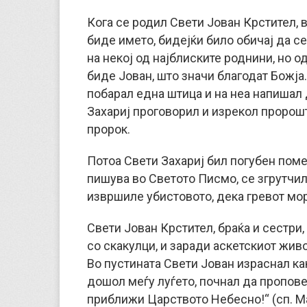
Кога се родил Свети Јован Крстител, 
биде името, бидејќи било обичај да се
на некој од најблиските роднини, но о
биде Јован, што значи благодат Божја. 
побарал една штица и на неа напишал 
Захариј проговорил и изрекол пророшт
пророк.
Потоа Свети Захариј бил погубен помеѓ
пишува во Светото Писмо, се згрутчил
извршиле убистовото, дека гревот мора
Свети Јован Крстител, браќа и сестри,
со скакулци, и заради аскетскиот живо
Во пустината Свети Јован израснал как
дошол меѓу луѓето, почнал да проповед
приближи Царството Небесно!“ (сп. Мат