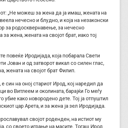
рот: „Не можеш за жена да ја имаш, жената на
ивеела нечесно и блудно, и која на незаконски
бор за родосквернавење, за нечесно
 за жена, жената на својот брат, иако тој
ште повеќе Иродијада, која побарала Свети
ти Јован и од затворот викал со силен глас,
а, жената на својот брат Филип.
 е син на оној стариот Ирод, кој наредил да
ци во Витлеем и околината, барајќи Го меѓу
го убие како новородено дете. Тој ја отпуштил
скиот цар Арета, и за жена ја зел Иродијада.
 прославувал својот роденден, на истиот му
ја, со своето играње на масите. Тогаш Ирод