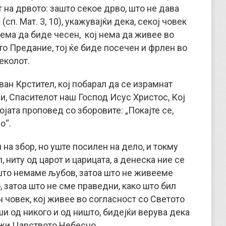
от на дрвото: зашто секое дрво, што не дава
(сп. Мат. 3, 10), укажувајќи дека, секој човек
нема да биде чесен, кој нема да живее во
о Предание, тој ќе биде посечен и фрлен во
еколот.
ван Крстител, кој побарал да се израмнат
и, Спасителот наш Господ Исус Христос, Кој
ојата проповед со зборовите: „Покајте се,
о“.
 на збор, но уште посилен на дело, и токму
, ниту од царот и царицата, а денеска ние се
 што немаме љубов, затоа што не живееме
, затоа што не сме праведни, како што бил
 човек, кој живее во согласност со Светото
и од никого и од ништо, бидејќи верува дека
ужи Царството Небесно.