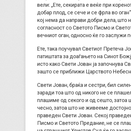
вели: „Ете, секирата е веќе при корен
добар плод, се сече и се фрла во оган“ 
кој нема да направи добри дела, што 
согласност со Светото Писмо и Светот
вечниот оган, односно ќе го заслужи п
Ете, така поучувал Светиот Претеча Јо
патиштата за доаѓањето на Синот Божј
исто како Свети Јован ја започнува Св
зашто се приближи Царството Небесн
Свети Јован, браќа и сестри, бил силен
заради тоа што од никого не се плашел
плашиме од секого и од сешто, затоа
чесно, затоа што не живееме достојно
праведен Свети Јован. Секој праведен
Писмо и Светото Предание, не се плаш
на страшниот Христов Суд ќе го засл