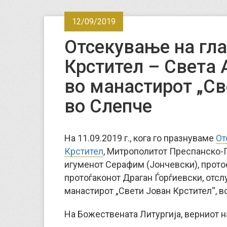
12/09/2019
Отсекување на гла
Крстител – Света 
во манастирот „Св
во Слепче
На 11.09.2019 г., кога го празнуваме
От
Крстител
, Митрополитот Преспанско-П
игуменот Серафим (Јончевски), прото
протоѓаконот Драган Ѓорѓиевски, отс
манастирот „Свети Јован Крстител“, в
На Божествената Литургија, верниот н