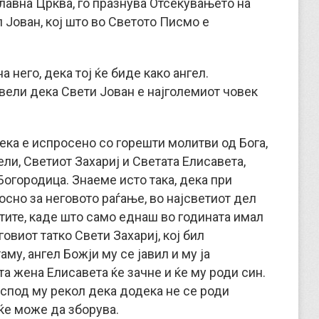
лавна Црква, го празнува Отсекувањето на
 Јован, кој што во Светото Писмо е
 него, дека тој ќе биде како ангел.
вели дека Свети Јован е најголемиот човек
ека е испросено со горешти молитви од Бога,
ли, Светиот Захариј и Светата Елисавета,
 Богородица. Знаеме исто така, дека при
осно за неговото раѓање, во најсветиот дел
тите, каде што само еднаш во годината имал
овиот татко Свети Захариј, кој бил
му, ангел Божји му се јавил и му ја
а жена Елисавета ќе зачне и ќе му роди син.
Господ му рекол дека додека не се роди
 ќе може да зборува.