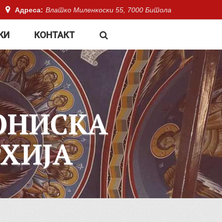
Адреса:
Влатко Миленкоски 55, 7000 Битола
КИ
КОНТАКТ
ОНИСКА
ХИЈА