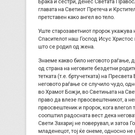
Браќа и сестри, денес Светата Правос
главата на Светиот Претеча и Крстител
претставен како ангел во тело.
Уште старозаветниот пророк укажува на
Спасителот наш Господ Исус Христос 
што се родил од жена.
Знаеме какво било неговото раѓање, д
од страна на неговите бездетни родите
тетката (т.е. бртучетката) на Пресвета
неговото раѓање се случило чудо, одн
во Храмот Божји, во Светињата на Све
право да влезе првосвештеникот, а нег
првосвештеник и пророк, кога влегол та
соопштил радосната вест дека неговат
Свети Захариј не поверувал, и затоа 
младенецот, тој ќе онеме, односно не