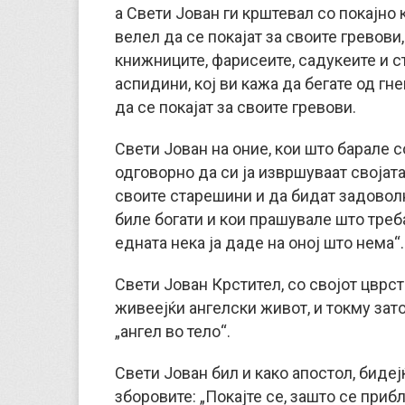
а Свети Јован ги крштевал со покајно 
велел да се покајат за своите гревови
книжниците, фарисеите, садукеите и с
аспидини, кој ви кажа да бегате од гне
да се покајат за своите гревови.
Свети Јован на оние, кои што барале с
одговорно да си ја извршуваат својата
своите старешини и да бидат задоволни
биле богати и кои прашувале што треба
едната нека ја даде на оној што нема“.
Свети Јован Крстител, со својот цврст
живеејќи ангелски живот, и токму зат
„ангел во тело“.
Свети Јован бил и како апостол, биде
зборовите: „Покајте се, зашто се прибл