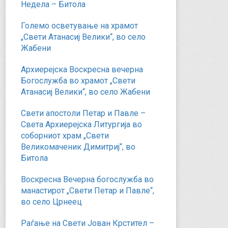
Недела – Битола
Големо осветување на храмот
„Свети Атанасиј Велики“, во село
Жабени
Архиерејска Воскресна вечерна
Богослужба во храмот „Свети
Атанасиј Велики“, во село Жабени
Свети апостоли Петар и Павле –
Света Архиерејска Литургија во
соборниот храм „Свети
Великомаченик Димитриј“, во
Битола
Воскресна Вечерна богослужба во
манастирот „Свети Петар и Павле“,
во село Црнеец
Раѓање на Свети Јован Крстител –