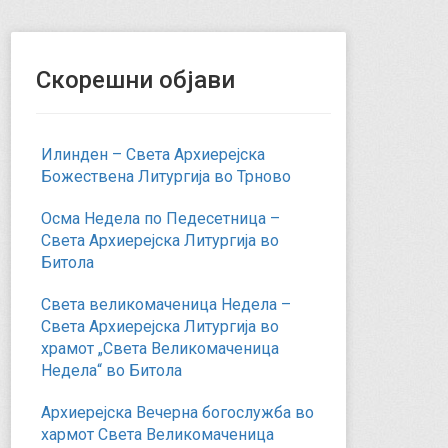
Скорешни објави
Илинден – Света Архиерејска
Божествена Литургија во Трново
Осма Недела по Педесетница –
Света Архиерејска Литургија во
Битола
Света великомаченица Недела –
Света Архиерејска Литургија во
храмот „Света Великомаченица
Недела“ во Битола
Архиерејска Вечерна богослужба во
хармот Света Великомаченица