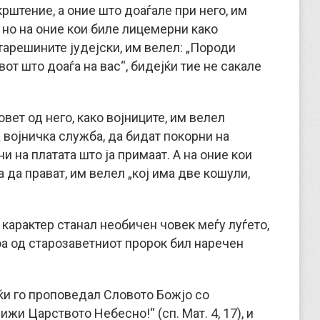
крштение, а оние што доаѓале при него, им
, но на оние кои биле лицемерни како
тарешините јудејски, им велел: „Породи
вот што доаѓа на вас“, бидејќи тие не сакале
овет од него, како војниците, им велел
 војничка служба, да бидат покорни на
 на платата што ја примаат. А на оние кои
 да прават, им велел „кој има две кошули,
 карактер станал необичен човек меѓу луѓето,
оа од старозаветниот пророк бил наречен
јќи го проповедал Словото Божјо со
ижи Царството Небесно!“ (сп. Мат. 4, 17), и