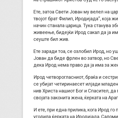
Ете, затоа Свети Јован му велел на ца
твојот брат Филип, Иродијада“, која ж
начин станала царица. Тука станува з
живеење, бидејќи Ирод сакал да ја има
сеуште бил жив.
Ете заради тоа, се озлобил Ирод, но у
Јован да биде фрлен во затвор, но Све
дека Ирод нема право да ја има за жен
Ирод четворогласниот, браќа и сестри,
се убијат четиринаесет илјади младен
нив Христа нашиот Бог и Спасител, да 
својата законита жена, ќерката на Арап
И ете, при една прилика, кога Ирод го
угодила ќерката на Иродијада, Саломи