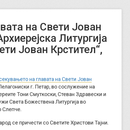
вата на Свети Јован
Архиерејска Литургија
ети Јован Крстител“,
секувањето на главата на Свети Јован
елагониски г. Петар, во сослужение на
ереите Тони Смуткоски, Стеван Здравески и
лужи Света Божествена Литургија во
о Слепче.
арод се причести со Светите Христови Тајни.