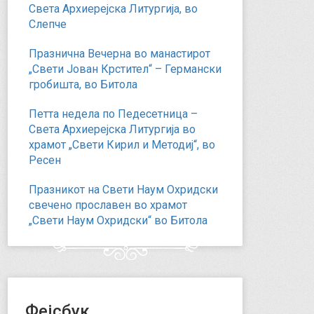
Света Архиерејска Литургија, во
Слепче
Празнична Вечерна во манастирот
„Свети Јован Крстител“ – Германски
гробишта, во Битола
Петта недела по Педесетница –
Света Архиерејска Литургија во
храмот „Свети Кирил и Методиј“, во
Ресен
Празникот на Свети Наум Охридски
свечено прославен во храмот
„Свети Наум Охридски“ во Битола
Фејсбук