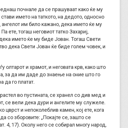
веднаш почнале да се прашуваат како ќе му
 стави името на таткото, на дедото, односно
д ангелот им било кажано, дека името ќе му
Па ете, тогаш неговиот татко Захариј,
дека името ќе му биде Јован. Тогаш Свети
во дека Свети Јован ќе биде голем човек, и
у олтарот и храмот, и неговата крв, како што
а, за да им даде до знаење на оние што го
 да го платат.
 растел во пустината, се хранел со див мед и
т, се вели дека дури и ангелите му служеле.
о цврст и непоколеблив камен, кој ете, кога
а со зборовите: „Покајте се, зашто се
. 4, 17). Околу него се собирал многу народ,