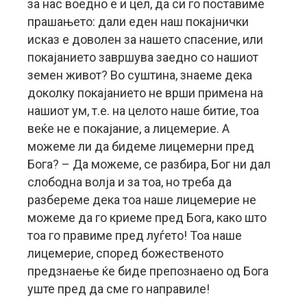
за нас воедно е и цел, да си го поставиме
прашањето: дали еден наш покајнички
исказ е доволен за нашето спасение, или
покајанието завршува заедно со нашиот
земен живот? Во суштина, знаеме дека
доколку покајанието не врши примена на
нашиот ум, т.е. на целото наше битие, тоа
веќе не е покајание, а лицемерие. А
можеме ли да бидеме лицемерни пред
Бога? – Да можеме, се разбира, Бог ни дал
слободна волја и за тоа, но треба да
разбереме дека тоа наше лицемерие не
можеме да го криеме пред Бога, како што
тоа го правиме пред луѓето! Тоа наше
лицемерие, според божественото
предзнаење ќе биде препознаено од Бога
уште пред да сме го направиле!