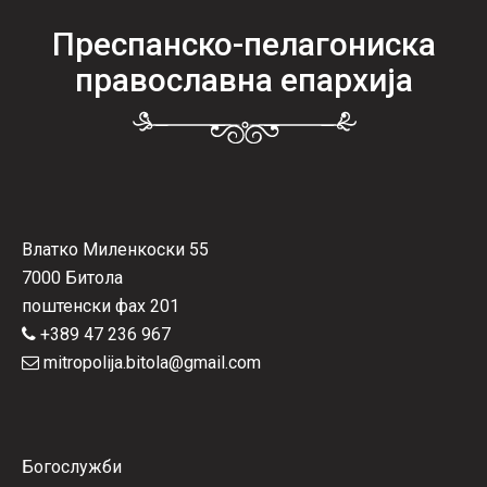
Преспанско-пелагониска
православна епархија
Влатко Миленкоски 55
7000 Битола
поштенски фах 201
+389 47 236 967
mitropolija.bitola@gmail.com
Богослужби