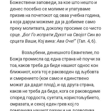
Божествени заповеди, за кое што нешто и
денес посебно се молиме и упатуваме
призив на почетокот од оваа учебна година,
а која дарум можеме да ја добиеме само
преку молитвата, доколку просиме со чисто
срце. „
Бог Го испрати Духот на Својот Син во
срцата Ваши, Кој вика: Ава Оче!
“ (Гал. 4, 6).
Возљубени, денешното Евангелие, по
Божја промисла од една страна нѐ поучи за
тоа, каков треба да биде нашиот однос кон
ближниот, кога тој е раководен од љубовта
и смирението (кои само и единствено
можат да дадат плод), и од друга страна,
каков не треба да биде, кога се раководиме
според гордоста, суетата, користољубието,
омразата, и секој еден грев кој го
помрачува нашиот разум и не дозволува