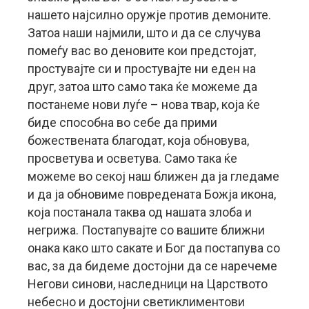
нашето најсилно оружје против демоните.
Затоа наши најмили, што и да се случува
помеѓу вас во деновите кои предстојат,
простувајте си и простувајте ни еден на
друг, затоа што само така ќе можеме да
постанеме нови луѓе – нова твар, која ќе
биде способна во себе да прими
божествената благодат, која обновува,
просветува и осветува. Само така ќе
можеме во секој наш ближен да ја гледаме
и да ја обновиме повредената Божја икона,
која постанала таква од нашата злоба и
негрижа. Постапувајте со вашите ближни
онака како што сакате и Бог да постапува со
вас, за да бидеме достојни да се наречеме
Негови синови, наследници на Царството
небесно и достојни светиклиментови