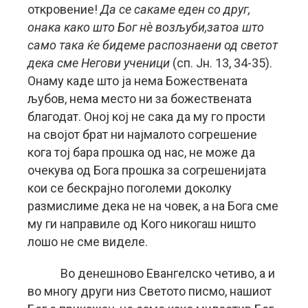
откровение!
Да се сакаме еден со друг,
онака како што Бог нѐ возљуби,затоа што
само така ќе бидеме распознаени од светот
дека сме Негови ученици
(сп. Јн. 13, 34-35).
Онаму каде што ја нема Божествената
љубов, нема место ни за божествената
благодат. Оној кој не сака да му го прости
на својот брат ни најмалото согрешение
кога тој бара прошка од нас, не може да
очекува од Бога прошка за согрешенијата
кои се бескрајно поголеми доколку
размислиме дека не на човек, а на Бога сме
му ги направиле од Кого никогаш ништо
лошо не сме виделе.
Во денешново Евангелско четиво, а и
во многу други низ Светото писмо, нашиот