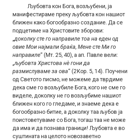
Љубовта кон Бога, возљубени, ја
манифестираме преку љубовта кон нашиот
ближен како богообразно создание. Да се
подцетиме на Христовите зборови:
„
доколку сте го направиле тоа на еден од
овие Мои најмали браќа, Мене сте Ми го
направиле
“ (Мт. 25, 40), а ап. Павле вели:
„
љубовта Христова нѐ гони да
размислуваме за ова
“ (2Кор. 5, 14). Поучени
од Светото писмо, не можеме да тврдиме
дека сме го возљубиле Бога, кого не сме го
виделе, доколку не го возљубиме нашиот
ближен кого го гледаме, и знаеме дека е
богообразно битие, а доколку таа љубов ја
поистоветуваме со Бога, тогаш таа не може
да има и да познава граници! Љубовта е во
суштината на целото новозаветно