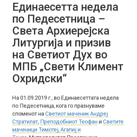
Единаесетта недела
по Педесетница –
Света Архиерејска
Литургија и призив
на Светиот Дух во
МПБ „Свети Климент
Охридски“
На 01.09.2019 г., во Единаесеттата недела
по Педесетница, кога го празнуваме
споменот на
Светиот маченик Андреј
Стратилат
,
Преподобниот Теофан
и
Светите
маченици Тимотеј, Агапиј и