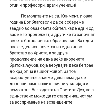
отци и професори, драги ученици!
По молитвите на св. Климент, и оваа
година Бог благоволи да се собереме
заедно во оваа света обител, каде едни од
вас ќе го продолжат, а други ќе го започнат
своето богословско образование. За едни
ова е еден нов почеток на едно ново
братство во Христа, а за други
продолжение на една веќе вкоренета
братска љубов, која верувајте дека ќе трае
до крајот на вашиот живот. За тоа
возрастување знаеме дека нема да се
доволни само нашите лични усилија, а и
помошта – благодатта на Светиот Дух, која
единствено може да го отвори нашиот ум
за воспримање на возвишените