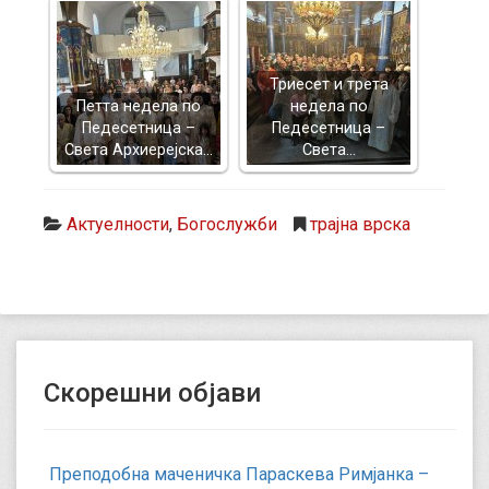
Триесет и трета
Петта недела по
недела по
Педесетница –
Педесетница –
Света Архиерејска…
Света…
Актуелности
,
Богослужби
трајна врска
Скорешни објави
Преподобна маченичка Параскева Римјанка –