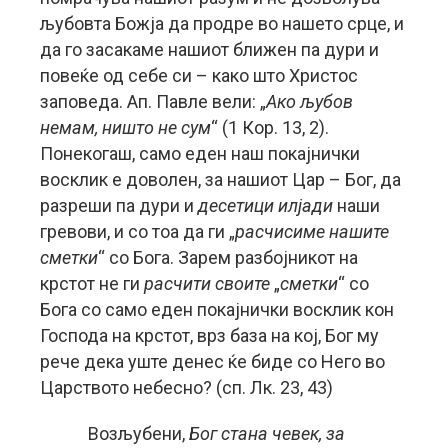
љубовта Божја да продре во нашето срце, и
да го засакаме нашиот ближен па дури и
повеќе од себе си – како што Христос
заповеда. Ап. Павле вели: „
Ако љубов
немам, ништо не сум
“ (1 Кор. 13, 2).
Понекогаш, само еден наш покајнички
восклик е доволен, за нашиот Цар – Бог, да
разреши па дури и
десетици илјади
наши
гревови, и со тоа да ги „
расчисиме нашите
сметки
“ со Бога. Зарем разбојникот на
крстот не ги
расчити своите
„
сметки
“ со
Бога со само еден покајнички восклик кон
Господа на крстот, врз база на кој, Бог му
рече дека уште денес ќе биде со Него во
Царството небесно? (сп. Лк. 23, 43)
Возљубени,
Бог стана чевек, за