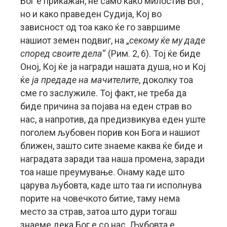
Бог е прикажан, не само како милостив Бог,
но и како праведен Судија, Кој во
зависност од тоа како ќе го завршиме
нашиот земен подвиг, на „
секому ќе му даде
според своите дела
“ (Рим. 2, 6). Тој ќе биде
Оној, Кој ќе ја награди нашата душа, но и Кој
ќе
ја предаде на мачителите
, доколку тоа
сме го заслужиле. Тој факт, не треба да
биде причина за појава на еден страв во
нас, а напротив, да предизвикува еден уште
поголем љубовен порив кон Бога и нашиот
ближен, зашто сите знаеме каква ќе биде и
наградата заради таа наша промена, заради
тоа наше преумување. Онаму каде што
царува љубовта, каде што таа ги исполнува
порите на човечкото битие, таму нема
место за страв, затоа што дури тогаш
знаеме дека Бог е со нас. Љубовта е