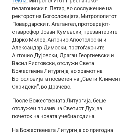
Текла
, Митрополитот Преспанско-
пелагониски г. Петар, во сослужение на
ректорот на Богословијата, Митрополитот
Повардарски г. Агатангел, протоерејот-
ставрофор Јован Кумевски, презвитерите
Дарко Милев, Антонио Апостолоски и
Александар Димоски, протоѓаконите
Антонио Дујовски, Драган Георгиевски и
Васил Ристовски, отслужи Света
Божествена Литургија, во храмот на
Богословијата посветен на „Свети Климент
Охридски“, во Драчево.
После Божествената Литургија, беше
отслужен призив на Светиот Дух, за
почеток на новата учебна година.
На Божествената Литургија со пригодна