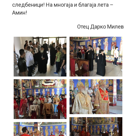
следбеници! На многаја и благаја лета –
Амин!
Отец Дарко Милев