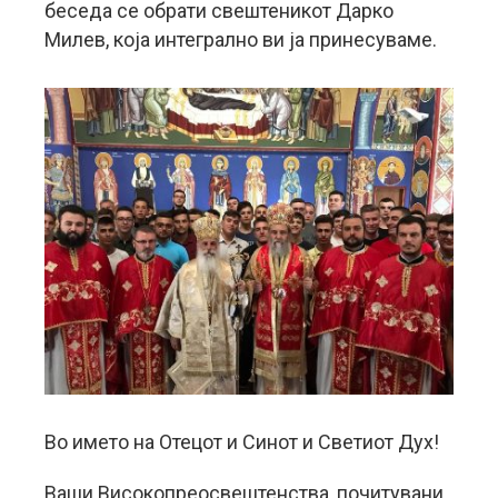
беседа се обрати свештеникот Дарко
Милев, која интегрално ви ја принесуваме.
Во името на Отецот и Синот и Светиот Дух!
Ваши Високопреосвештенства, почитувани