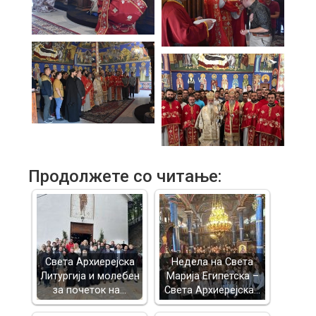
Продолжете со читање:
Света Архиерејска
Недела на Света
Литургија и молебен
Марија Египетска –
за почеток на…
Света Архиерејска…