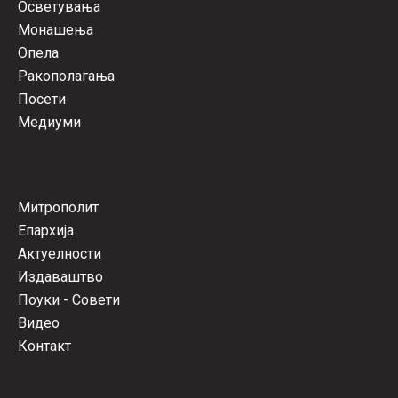
Осветувања
Монашења
Опела
Ракополагања
Посети
Медиуми
Митрополит
Епархија
Актуелности
Издаваштво
Поуки - Совети
Видео
Контакт