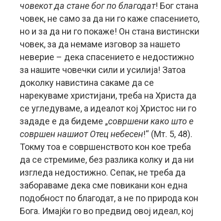
човекот да стане бог по благодат
! Бог стана
човек, не само за да ни го каже спасението,
но и за да ни го покаже! Он стана вистински
човек, за да немаме изговор за нашето
неверие – дека спасението е недостижно
за нашите човечки сили и усилија! Затоа
доколку навистина сакаме да се
нарекуваме христијани, треба на Христа да
се угледуваме, а идеалот кој Христос ни го
зададе е да бидеме „
совршени како што е
совршен нашиот Отец небесен
!“ (Мт. 5, 48).
Токму тоа е совршенството кон кое треба
да се стремиме, без разлика колку и да ни
изгледа недостижно. Сепак, не треба да
забораваме дека сме повикани кон една
подобност по благодат, а не по природа кон
Бога. Имајќи го во предвид овој идеал, кој