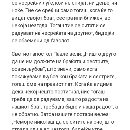
се несреќни луѓе, кои не спијат, ни дење, ни
ноќе. Тие се среќни само тогаш, кога ќе го
видат својот брат, сестра или ближен, во
некоја незгода. Тогаш тие се ситат и се
радуваат на несреќата на другиот, бидејќи
се обземени од ѓаволот.
Светиот апостол Павле вели: „Ништо друго
да не им должите на браќата и сестрите,
освен љубов“, што значи, само кога
покажуваме љубов кон браќата и сестрите,
тогаш сме на правиот пат. Кога ќе видиме
дека некој нешто постигнал, ние тогаш
треба да се радуваме, зашто радоста на
нашиот брат, треба да биде и наша радост, а
не обратно. Затоа нашите постари велеа:
„Немојте никогаш да се ситите на оној што
страда или е во незгода, бидејќи утре