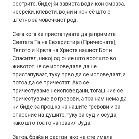
сестрите, бидејќи зависта води кон омраза,
несреќи, клевети, војни и кон сè што е
штетно за човечкиот род.
Сега кога ќе пристапувате да ја примите
Светата Тајна Евхаристија (Причесната),
Телото и Крвта на Христа нашиот Бог и
Спасител, никој од оние што воопшто во
животот не се исповедале да не
пристапуваат, туку прво да се исповедаат, а
потоа да се причестат. Ако се
причестуваме неисповедани, тогаш ние се
причестуваме во гревови, а тоа нам нема да
ни биде за прошка на нашите гревови и за
спасение на душите, туку за суд и осуда,
како што тоа го направил Јуда.
Затоа, браќа и сестри, ако не сте имале