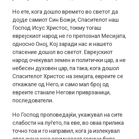
Но ете, кога дошло времето во светот да
дојде самиот Син Божји, Спасителот наш
Господ Исус Христос, токму тогаш
еврејскиот народ не го препознал Месијата,
односно Оној, Кој заради нас и нашето
спасение дошол во светот. Еврејскиот
народ очекувал земен и политички цар, а не
небесен духовен цар, па така, кога дошол
Спасителот Христос на земјата, евреите се
откажале од Него, и само мал број од
евреите станале Негови приврзаници,
последователи.
Но Господ проповедајќи, укажувал на сите
слабости на луѓето, па еве, во оваа прилика
точно тоа и го направил, кога ја излекувал
оваа жена која осумнаесет години била