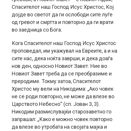
Спасителот наш Господ Исус Христос, Кој
дојде во светот да ги ослободи сите луѓе
од гревот и смртта и повторно да ги врати
во заедница со Бога.
Кога Спасителот наш Господ Исус Христос
проповедал, им укажувал на Евреите, а и на
сите нас, дека ноќта заврши, и дека доаѓа
нов ден, односно Новиот Завет. Ние во
Новиот Завет треба да се преобразиме и
преродиме. Токму затоа, Спасителот
Христос му вели на Никодима: „Ако човек
не се роди повторно, не може да влезе во
Царството Небесно“ (сп. Јован 3, 3).
Никодим размислувајќи старозаветно го
запрашал: „Како е можно човек повторно
да влезе во утробата на својата мајка и