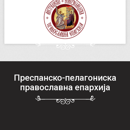
Преспанско-пелагониска
православна епархија