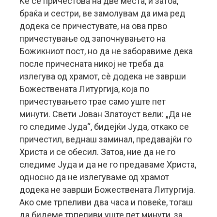
Ќе се причестова на две места, и затоа,
браќа и сестри, ве замолувам да има ред
додека се причестувате, на ова прво
причестување од започнувањето на
Божикниот пост, но да не заборавиме дека
после причесната никој не треба да
излегува од храмот, сè додека не заврши
Божествената Литургија, која по
причестувањето трае само уште пет
минути. Свети Јован Златоуст вели: „Да не
го следиме Јуда“, бидејќи Јуда, откако се
причестил, веднаш заминал, предавајќи го
Христа и се обесил. Затоа, ние да не го
следиме Јуда и да не го предаваме Христа,
односно да не излегуваме од храмот
додека не заврши Божествената Литургија.
Ако сме трпеливи два часа и повеќе, тогаш
да бидеме трпеливи уште пет минути, за