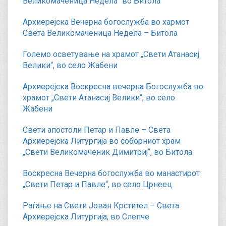
Великомаченица Недела“ во Битола
Архиерејска Вечерна богослужба во хармот
Света Великомаченица Недела – Битола
Големо осветување на храмот „Свети Атанасиј
Велики“, во село Жабени
Архиерејска Воскресна вечерна Богослужба во
храмот „Свети Атанасиј Велики“, во село
Жабени
Свети апостоли Петар и Павле – Света
Архиерејска Литургија во соборниот храм
„Свети Великомаченик Димитриј“, во Битола
Воскресна Вечерна богослужба во манастирот
„Свети Петар и Павле“, во село Црнеец
Раѓање на Свети Јован Крстител – Света
Архиерејска Литургија, во Слепче