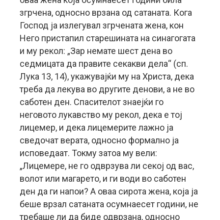
згрчена, односно врзана од сатаната. Кога
Господ ја излегувал згрчената жена, кон
Него пристапил старешината на синагогата
и му рекол: „Зар немате шест дена во
седмицата да правите секакви дела“ (сп.
Лука 13, 14), укажувајќи му на Христа, дека
треба да лекува во другите денови, а не во
саботен ден. Спасителот знаејќи го
неговото лукавство му рекол, дека е тој
лицемер, и дека лицемерите лажно ја
сведочат верата, односно формално ја
исповедаат. Токму затоа му вели:
„Лицемере, не го одврзува ли секој од вас,
волот или магарето, и ги води во саботен
ден да ги напои? А оваа сирота жена, која ја
беше врзал сатаната осумнаесет години, не
требаше ли да биде одврзана, односно