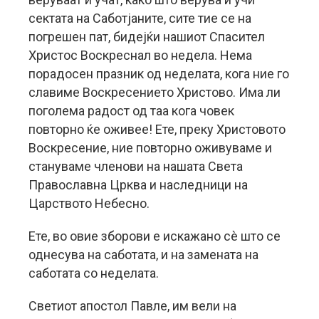
сектата на Саботјаните, сите тие се на
погрешен пат, бидејќи нашиот Спасител
Христос Воскреснал во недела. Нема
порадосен празник од неделата, кога ние го
славиме Воскресението Христово. Има ли
поголема радост од таа кога човек
повторно ќе оживее! Ете, преку Христовото
Воскресение, ние повторно оживуваме и
стануваме членови на нашата Света
Православна Црква и наследници на
Царството Небесно.
Ете, во овие зборови е искажано сè што се
однесува на саботата, и на замената на
саботата со неделата.
Светиот апостол Павле, им вели на