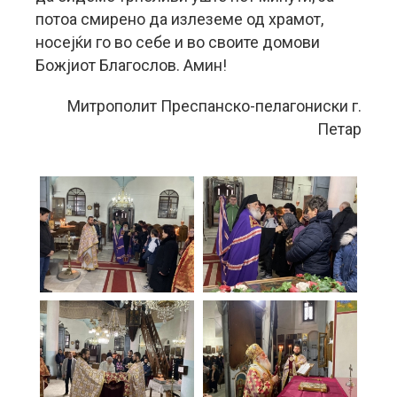
потоа смирено да излеземе од храмот,
носејќи го во себе и во своите домови
Божјиот Благослов. Амин!
Митрополит Преспанско-пелагониски г.
Петар