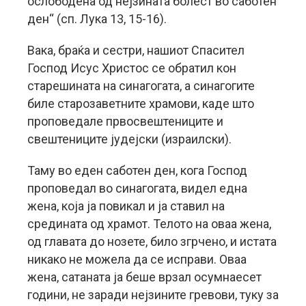
ослободена од нејзината болест во саботен
ден“ (сп. Лука 13, 15-16).
Вака, браќа и сестри, нашиот Спасител
Господ Исус Христос се обратил кон
старешината на синагогата, а синагогите
биле старозаветните храмови, каде што
проповедале првосвештениците и
свештениците јудејски (израилски).
Таму во еден саботен ден, кога Господ
проповедал во синагогата, видел една
жена, која ја повикал и ја ставил на
средината од храмот. Телото на оваа жена,
од главата до нозете, било згрчено, и истата
никако не можела да се исправи. Оваа
жена, сатаната ја беше врзал осумнаесет
години, не заради нејзините гревови, туку за