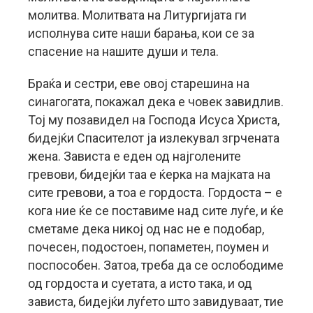
молитва. Молитвата на Литургијата ги
исполнува сите наши барања, кои се за
спасение на нашите души и тела.
Браќа и сестри, еве овој старешина на
синагогата, покажал дека е човек завидлив.
Тој му позавидел на Господа Исуса Христа,
бидејќи Спасителот ја излекувал згрчената
жена. Зависта е еден од најголените
гревови, бидејќи таа е ќерка на мајката на
сите гревови, а тоа е гордоста. Гордоста – е
кога ние ќе се поставиме над сите луѓе, и ќе
сметаме дека никој од нас не е подобар,
почесен, подостоен, попаметен, поумен и
поспособен. Затоа, треба да се ослободиме
од гордоста и суетата, а исто така, и од
зависта, бидејќи луѓето што завидуваат, тие