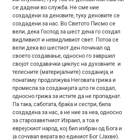
се дадени во служба. Не сме ние
создадени за деновите, туку деновите се
создадени за нас. Во Светото Писмо се
вели, дека Господ за шест дена го создал
видливиот и невидливиот свет. Потоа се
вели дека во шестиот ден починал од
своето создавање, односно го завршил
својот создавачки циклус на духовните и
телесните (материјалните) созданија, и
понатаму продолжува Неговата грижа и
промисла за созданијата што ги создал,
односно грижа за истите да не пропаднат.
Па така, саботата, браќа и сестри, била
создадена за нас, а не ние за неа, односно
за старозаветниот Израил, а тоа е
еврејскиот народ, кој бил избран од Бога и
ја сочувал верата во единиот Бог (Јахве).