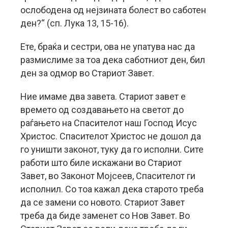
ослободена од нејзината болест во саботен
ден?“ (сп. Лука 13, 15-16).
Ете, браќа и сестри, ова не упатува нас да
размислиме за тоа дека саботниот ден, бил
ден за одмор во Стариот Завет.
Ние имаме два завета. Стариот завет е
времето од создавањето на светот до
раѓањето на Спасителот наш Господ Исус
Христос. Спасителот Христос не дошол да
го уништи законот, туку да го исполни. Сите
работи што биле искажани во Стариот
Завет, во Законот Мојсеев, Спасителот ги
исполнил. Со тоа кажал дека старото треба
да се замени со новото. Стариот Завет
треба да биде заменет со Нов Завет. Во