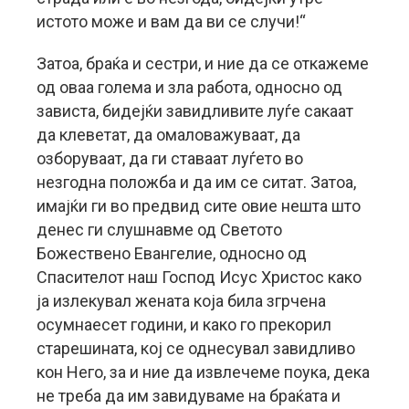
истото може и вам да ви се случи!“
Затоа, браќа и сестри, и ние да се откажеме
од оваа голема и зла работа, односно од
зависта, бидејќи завидливите луѓе сакаат
да клеветат, да омаловажуваат, да
озборуваат, да ги ставаат луѓето во
незгодна положба и да им се ситат. Затоа,
имајќи ги во предвид сите овие нешта што
денес ги слушнавме од Светото
Божествено Евангелие, односно од
Спасителот наш Господ Исус Христос како
ја излекувал жената која била згрчена
осумнаесет години, и како го прекорил
старешината, кој се однесувал завидливо
кон Него, за и ние да извлечеме поука, дека
не треба да им завидуваме на браќата и