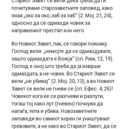
Стариот Завет се вели дека треба да ги
почитуваме старозаветните заповед, како
онаа „око за око, заб за заб“ (2. Мој. 21, 24),
односно да се одмазди човек за
направениот престап кон него.
Во Новиот Завет, пак, се говори поинаку.
Господ вели: „немојте да се одмаздувате,
зашто одмаздата е Божја“ (сп. Рим, 12, 19).
Господ е оној што треба да ја изврши
одмаздата, а не човек. Во Стариот Завет се
вели „не убивај“ (2. Мој. 20, 13), а во Новиот
Завет се вели не гневи се (сп. Ефес. 4, 26)!
Човекот кога ќе се разгневи и разлути,
тогаш тој како лут (гневен) почнува да
напаѓа, тепа и убива. Новозаветните
заповеди во самиот корен ги уништуваат
гревовите, а не како во Стариот Завет, да се