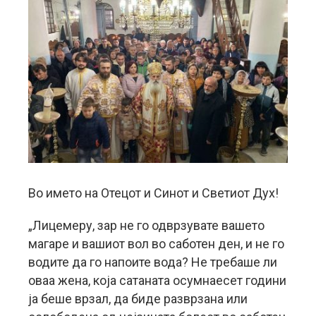
Во името на Отецот и Синот и Светиот Дух!
„Лицемеру, зар не го одврзувате вашето
магаре и вашиот вол во саботен ден, и не го
водите да го напоите вода? Не требаше ли
оваа жена, која сатаната осумнаесет години
ја беше врзал, да биде разврзана или