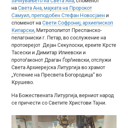
зачнувањето на Света Ана
, споменот
на
Света Ана, мајката на Пророкот
Самуил
,
преподобен Стефан Новосјаен
и
споменот на
Свети Софрониј, архиепископ
Кипарски
, Митрополитот Преспанско-
пелагониски г. Петар, во сослужение на
протоерејот Дејан Секулоски, ереите Крсте
Тасески и Димитар Илиевски и
протоѓаконот Драган Ѓорѓиевски, отслужи
Света Архиерејска Литургија во храмот
„Успение на Пресвета Богородица“ во
Крушево.
На Божествената Литургија, верниот народ
се причести со Светите Христови Тајни.