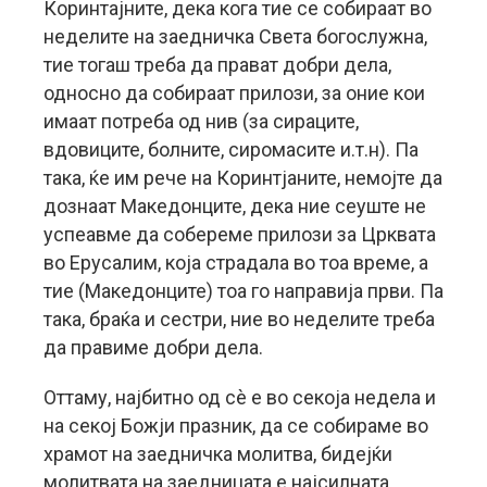
Коринтајните, дека кога тие се собираат во
неделите на заедничка Света богослужна,
тие тогаш треба да прават добри дела,
односно да собираат прилози, за оние кои
имаат потреба од нив (за сираците,
вдовиците, болните, сиромасите и.т.н). Па
така, ќе им рече на Коринтјаните, немојте да
дознаат Македонците, дека ние сеуште не
успеавме да собереме прилози за Црквата
во Ерусалим, која страдала во тоа време, а
тие (Македонците) тоа го направија први. Па
така, браќа и сестри, ние во неделите треба
да правиме добри дела.
Оттаму, најбитно од сè е во секоја недела и
на секој Божји празник, да се собираме во
храмот на заедничка молитва, бидејќи
молитвата на заедницата е најсилната