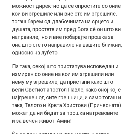
можност директно да се опростите со оние
кои ви згрешиле или вие сте им згрешиле,
тогаш барем од длабочината на срцето и
душата, простете им пред Бога сè он што ви
направиле, но и вие побарајте прошка за
она што сте го направиле на вашите ближни,
односно на луѓето.
Па така, секој што пристапува исповедан и
измирен со оние на кои им згрешили или
нему му згрешиле, да пристапи како што
вели Светиот апостол Павле, како оној кој е
најгрешен од сите грешници, и само тогаш и
така, Телото и Крвта Христови (Причесната)
можат да ни бидат за прошка на гревовите
и за вечен живот. Амин!