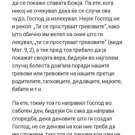
да се покаже славата Божја. Па ете, кога
никој не очекувал дека ќе се случи ова
чудо, Господ ја излекувал. Нејзе Господ не
и рекол: „Ти се простуваат гревовите“, како
што обично им велел на оние што ги
лекувал, „ти се простуваат гревовите“ (види
Мат. 9, 2), а тие пред тоа требало да ја
покажат својата вера, бидејќи во најголем
случај болеста доаѓала поради нашите
гревови или гревовите на нашите претци:
родителите, татковците, дедовците, мајките,
бабите и.т.н.
Па ете, токму тоа го направил Господ во
саботен ден, бидејќи Он сака да направи
споредба, дека деновите што ги создал
Господ, не се денови на кои ние треба да
им служиме, туку тоа се денови кои нам ни