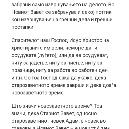
забрани само извршувањето на делото. Во
Новиот Завет се забранува и секој поттик
кон извршување на грешни дела и грешни
постапки.
Спасителот наш Господ Исус Христос на
христијаните им вели: немојте да ги
осудувате (луѓето), или да ве осудуваат,
ниту за јадење, ниту за пиење, ниту за
празници, ниту за работа во саботен ден
и.т.н. Со тоа Господ сака да укаже, дека
старозаветното време заврши и дека доаѓа
новозаветното време.
Што значи новозаветното време? Тоа
значи, дека Стариот Завет, односно
старозаветниот човек Адам, е човек во
гревови, а Новиот Завет – е новиот Адам,