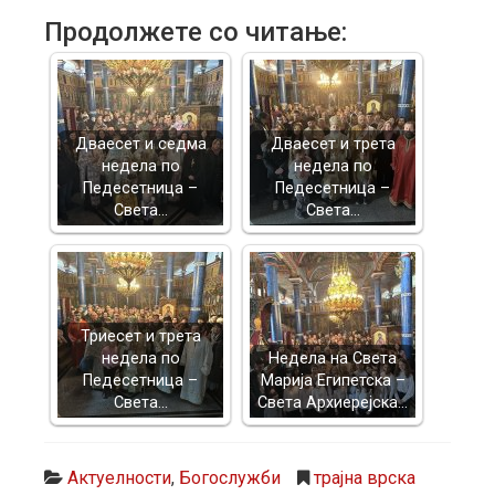
Продолжете со читање:
Дваесет и седма
Дваесет и трета
недела по
недела по
Педесетница –
Педесетница –
Света…
Света…
Триесет и трета
недела по
Недела на Света
Педесетница –
Марија Египетска –
Света…
Света Архиерејска…
Актуелности
,
Богослужби
трајна врска