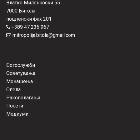
Влатко Миленкоски 55
7000 Битола
поштенски фах 201
+389 47 236 967
mitropolija.bitola@gmail.com
Богослужби
Осветувања
Монашења
Опела
Ракополагања
Посети
Медиуми