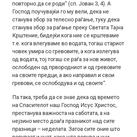
повторно да се роди“ (сп. Јован 3, 4). А
Господ поучувајќи го му вели, дека не
станува збор за телесно раѓање, туку дека
станува збор за раѓање преку Светата Тајна
Крштение, бидејќи кога ние се крштеваме
т.е. кога влегуваме во водата, тогаш стариот
човек умира со гревовите, а кога излегува
од водата, тој тогаш се раѓа за нов живот,
ослободен од првородниот и од гревовите
на своите предци, а ако направил и свои
гревови, се ослободува и од своите“.
Па така, треба да се знае дека од времето
на Спасителот наш Господ Исус Христос,
престанува важноста на саботата, а на
нејзино место доаѓа празникот над сите
празници – неделата. Затоа сите оние што
веруваат и учат, како што верува и учи