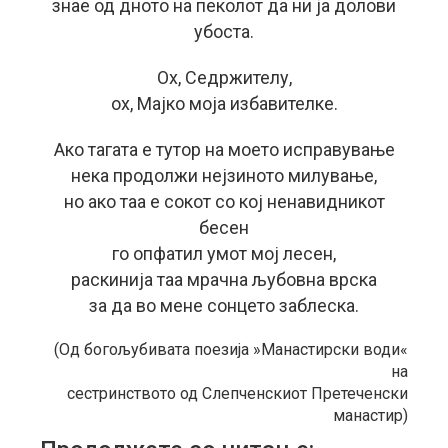
знае од дното на пеколот да ни ја долови
убоста.
Ох, Седржителу,
ох, Мајко моја избавителке.
Ако тагата е тутор на моето исправување
нека продолжи нејзиното милување,
но ако таа е сокот со кој ненавидникот
бесен
го опфатил умот мој лесен,
раскинија таа мрачна љубовна врска
за да во мене сонцето заблеска.
(Од богољубивата поезија »Манастирски води«
на
сестринството од Слепченскиот Претеченски
манастир)