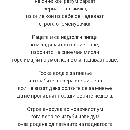
на оние кои разум бараат
верна сопатничка,
на оние кои на себе се надеваат
строга опоменувачка.
Рацете и се најдолги пипци
кои задираат во сечие срце,
нарочито на оние чии мисли
горе имајќи го умот, кон Бога подаваат раце.
Горка вода е за пиење
на слабите по вера вечни чела
кои не знаат дека солзите се за миење
да не пропаднат поради своите недела.
Отров внесува во човечкиот ум
кога вера се изгуби навидум
онаа родена од пазувите на паднатоста