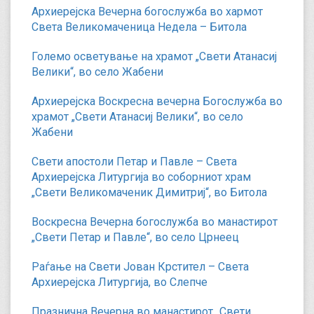
Архиерејска Вечерна богослужба во хармот
Света Великомаченица Недела – Битола
Големо осветување на храмот „Свети Атанасиј
Велики“, во село Жабени
Архиерејска Воскресна вечерна Богослужба во
храмот „Свети Атанасиј Велики“, во село
Жабени
Свети апостоли Петар и Павле – Света
Архиерејска Литургија во соборниот храм
„Свети Великомаченик Димитриј“, во Битола
Воскресна Вечерна богослужба во манастирот
„Свети Петар и Павле“, во село Црнеец
Раѓање на Свети Јован Крстител – Света
Архиерејска Литургија, во Слепче
Празнична Вечерна во манастирот „Свети