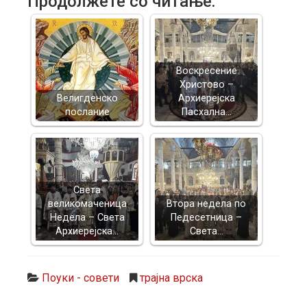
Продолжете со читање:
Воскресение
Христово –
Велигденско
Архиерејска
послание
Пасхална…
Света
великомаченица
Втора недела по
Недела – Света
Педесетница –
Архиерејска…
Света…
Поуки - совети
трајна врска