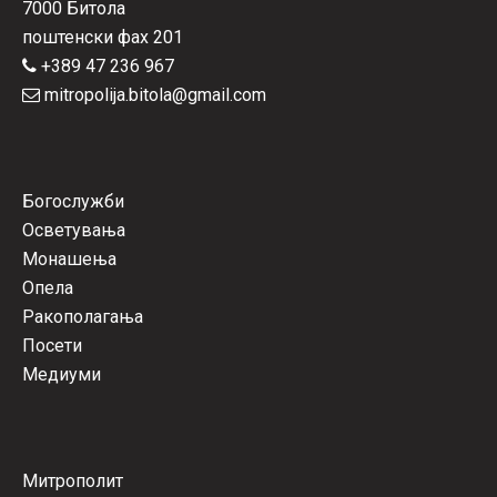
7000 Битола
поштенски фах 201
+389 47 236 967
mitropolija.bitola@gmail.com
Богослужби
Осветувања
Монашења
Опела
Ракополагања
Посети
Медиуми
Митрополит