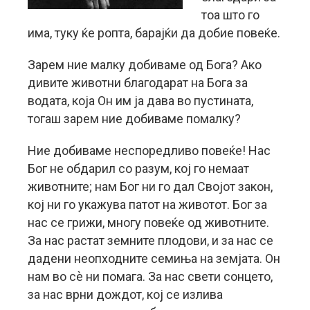
тоа што го
има, туку ќе ропта, барајќи да добие повеќе.
Зарем ние малку добиваме од Бога? Aко
дивите животни благодарат на Бога за
водата, која Он им ја дава во пустината,
тогаш зарем ние добиваме помалку?
Ние добиваме неспоредливо повеќе! Нас
Бог не обдарил со разум, кој го немаат
животните; нам Бог ни го дал Својот закон,
кој ни го укажува патот на животот. Бог за
нас се грижи, многу повеќе од животните.
За нас растат земните плодови, и за нас се
дадени неопходните семиња на земјата. Он
нам во сè ни помага. За нас свети сонцето,
за нас врни дождот, кој се излива