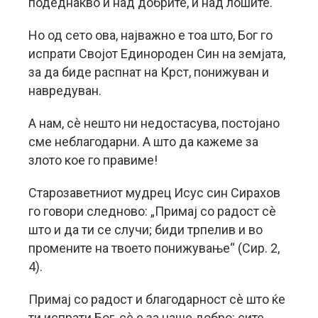
подеднакво и над добрите, и над лошите.
Но од сето ова, најважно е тоа што, Бог го
испрати Својот Единороден Син на земјата,
за да биде распнат на Крст, понижуван и
навредуван.
А нам, сè нешто ни недостасува, постојано
сме неблагодарни. А што да кажеме за
злото кое го правиме!
Старозаветниот мудрец Исус син Сирахов
го говори следново: „Примај со радост сè
што и да ти се случи; биди трпелив и во
промените на твоето понижување“ (Сир. 2,
4).
Примај со радост и благодарност сè што ќе
ти испрати Бог, сè е за наше добро: сите