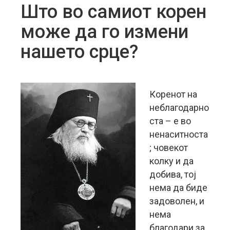
Што во самиот корен
може да го измени
нашето срце?
Коренот на
неблагодарно
ста – е во
ненаситноста
; човекот
колку и да
добива, тој
нема да биде
задоволен, и
нема
благодари за