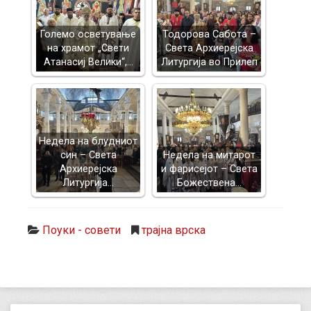
Големо осветување
Тодорова Сабота –
на храмот „Свети
Света Архиерејска
Атанасиј Велики“,…
Литургија во Прилеп
Недела на блудниот
син – Света
Недела на митарот
Архиерејска
и фарисејот – Светa
Литургија…
Божествена…
Поуки - совети
трајна врска