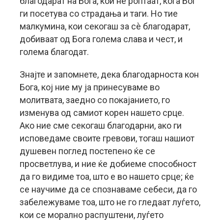
благодарат на Бога, кои не роптаат, кога Бог
ги посетува со страдања и таги. Но тие
малкумина, кои секогаш за сè благодарат,
добиваат од Бога голема слава и чест, и
голема благодат.
Знајте и запомнете, дека благодарноста кон
Бога, кој ние му ја принесуваме во
молитвата, заедно со покајанието, го
изменува од самиот корен нашето срце.
Ако ние сме секогаш благодарни, ако ги
исповедаме своите гревови, тогаш нашиот
душевен поглед постепено ќе се
просветлува, и ние ќе добиеме способност
да го видиме тоа, што е во нашето срце; ќе
се научиме да се спознаваме себеси, да го
забележуваме тоа, што не го гледаат луѓето,
кои се морално распуштени, луѓето