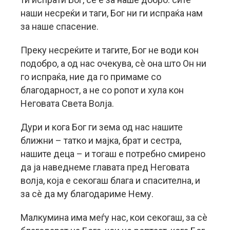
наши несреќи и таги, Бог ни ги испраќа нам
за наше спасение.
Преку несреќите и тагите, Бог не води кон
подобро, а од нас очекува, сè она што Он ни
го испраќа, ние да го примаме со
благодарност, а не со ропот и хула кон
Неговата Света Волја.
Дури и кога Бог ги зема од нас нашите
ближни – татко и мајка, брат и сестра,
нашите деца – и тогаш е потребно смирено
да ја наведнеме главата пред Неговата
волја, која е секогаш блага и спасителна, и
за сè да му благодариме Нему.
Малкумина има меѓу нас, кои секогаш, за сè