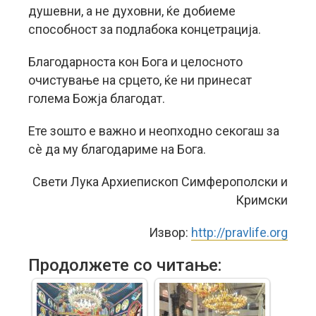
душевни, а не духовни, ќе добиеме
способност за подлабока концетрација.
Благодарноста кон Бога и целосното
очистување на срцето, ќе ни принесат
голема Божја благодат.
Ете зошто е важно и неопходно секогаш за
сè да му благодариме на Бога.
Свети Лука Архиепископ Симферополски и
Кримски
Извор:
http://pravlife.org
Продолжете со читање: