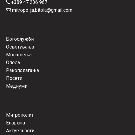
+389 47 236 967
mitropolija.bitola@gmail.com
Богослужби
Осветувања
Монашења
Опела
Ракополагања
Посети
Медиуми
Митрополит
Епархија
Актуелности