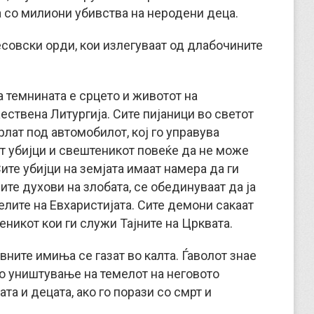
а со милиони убивства на неродени деца.
есовски орди, кои излегуваат од длабочините
 темнината е срцето и животот на
ествена Литургија. Сите пијаници во светот
рлат под автомобилот, кој го управува
ат убијци и свештеникот повеќе да не може
ите убијци на земјата имаат намера да ги
ите духови на злобата, се обединуваат да ја
лите на Евхаристијата. Сите демони сакаат
теникот кои ги служи Тајните на Црквата.
вните имиња се газат во калта. Ѓаволот знае
со уништување на темелот на неговото
та и децата, ако го порази со смрт и