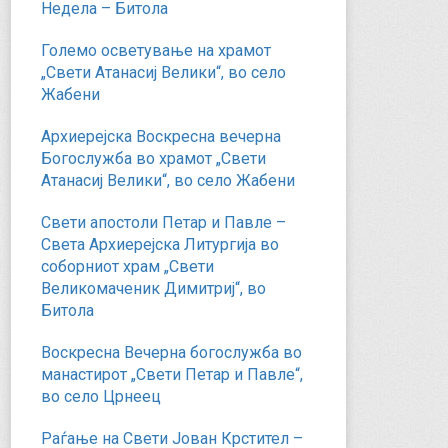
Недела – Битола
Големо осветување на храмот
„Свети Атанасиј Велики“, во село
Жабени
Архиерејска Воскресна вечерна
Богослужба во храмот „Свети
Атанасиј Велики“, во село Жабени
Свети апостоли Петар и Павле –
Света Архиерејска Литургија во
соборниот храм „Свети
Великомаченик Димитриј“, во
Битола
Воскресна Вечерна богослужба во
манастирот „Свети Петар и Павле“,
во село Црнеец
Раѓање на Свети Јован Крстител –