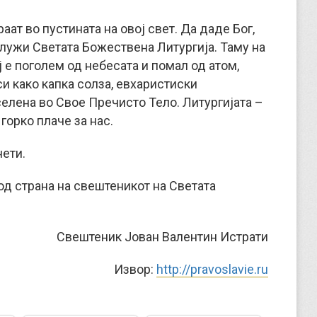
аат во пустината на овој свет. Да даде Бог,
 служи Светата Божествена Литургија. Таму на
 е поголем од небесата и помал од атом,
си како капка солза, евхаристиски
селена во Свое Пречисто Тело. Литургијата –
 горко плаче за нас.
нети.
од страна на свештеникот на Светата
Свештеник Јован Валентин Истрати
Извор:
http://pravoslavie.ru