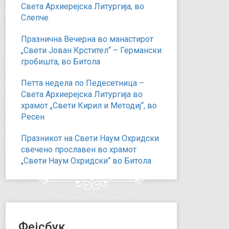
Света Архиерејска Литургија, во
Слепче
Празнична Вечерна во манастирот
„Свети Јован Крстител“ – Германски
гробишта, во Битола
Петта недела по Педесетница –
Света Архиерејска Литургија во
храмот „Свети Кирил и Методиј“, во
Ресен
Празникот на Свети Наум Охридски
свечено прославен во храмот
„Свети Наум Охридски“ во Битола
Фејсбук