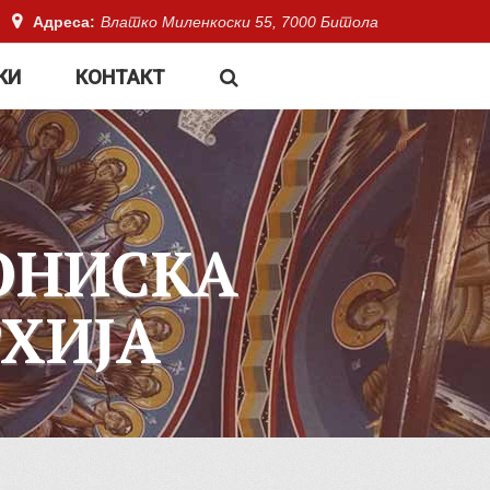
Адреса:
Влатко Миленкоски 55, 7000 Битола
КИ
КОНТАКТ
ОНИСКА
ХИЈА