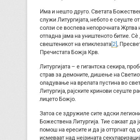
Има и нешто друго. Светата Божествен
служи Литургијата, небото е сеуште о
солзи се воспева непорочната Жртва н
отпадна јама на уништеното битие. Сè
свештеникот на епиклезата
[2]
, Пресве
Пречистата Божја Крв.
Литургијата – е гигантска секира, проб
страв за демоните, дишење на Светиот
оладување на врелата пустина во свет
Литургија, рајските кринови сеуште р
лицето Божјо.
Затоа се здружиле сите адски легиони
Божествена Литургија. Тие сакаат да 
помош на ересите и да ја оттргнат од 
исмеваат над нејзината секуларизациј