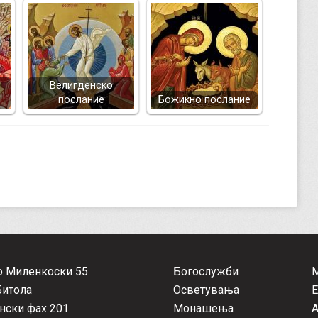
Велигденско
послание
Божикно послание
о Миленкоски 55
Богослужби
Битола
Осветувања
Е
нски фах 201
Монашења
А