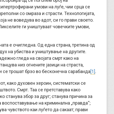
апсорбира од сè поголем број на
хипертрофирани умови на луѓе, чии срца се
преполни со омраза и страсти. Технологијата,
која не воведува во адот, си го прави своето.
Пикселите ги уништуваат човечките умови,
ата е очигледна. Од една страна, третина од
дух на убиства и уништување на другите.
адежно гледа на својата смрт како на
танцува низ огнените јазици на страста,
ои се трошат брзо во бесконечна сарабанда
[1]
.
от, како духовен хероин, систематски се
штвото. Смрт. Таа се претставува како
о станува збор за друг; станува причина за
за воспоставување на криминална „правда“;
ва чувството каи луѓето да сакаат; прави