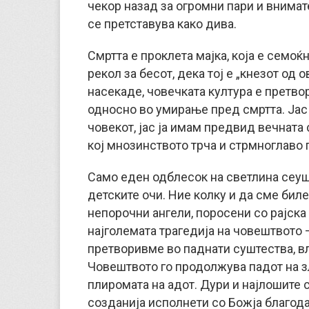
чекор назад за огромни пари и внимат
се претставува како дива.
Смртта е проклета мајка, која е семоќн
рекол за бесот, дека тој е „кнезот од о
насекаде, човечката култура е претвор
односно во умирање пред смртта. Јас
човекот, јас ја имам предвид вечната 
кој мнозинството трча и стрмноглаво п
Само еден одблесок на светлина сеушт
детските очи. Ние колку и да сме биле
непорочни ангели, поросени со рајска 
најголемата трагедија на човештвото – 
претворивме во паднати суштества, в
Човештвото го продолжува падот на зл
плиромата на адот. Дури и најлошите 
созданија исполнети со Божја благода