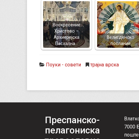
Воскресение
Христово –
Архиерејска
Велигденско
Пасхална…
послание
Поуки - совети
трајна врска
Преспанско-
Влатк
7000 
пелагониска
поште