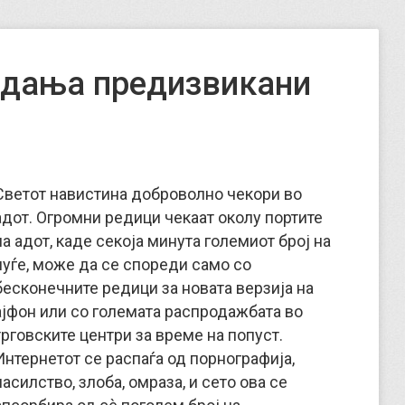
адања предизвикани
Светот навистина доброволно чекори во
адот. Огромни редици чекаат околу портите
на адот, каде секоја минута големиот број на
луѓе, може да се спореди само со
бесконечните редици за новата верзија на
ајфон или со големата распродажбата во
трговските центри за време на попуст.
Интернетот се распаѓа од порнографија,
насилство, злоба, омраза, и сето ова се