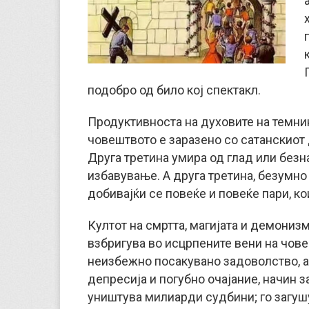
подобро од било кој спектакл.
Продуктивноста на духовите на темнин
човештвото е заразено со сатанскиот 
Друга третина умира од глад или безн
избавување. А друга третина, безумно 
добивајќи се повеќе и повеќе пари, к
Култот на смртта, магијата и демонизм
взбригува во исцрпените вени на чове
неизбежно посакувано задоволство, ак
депресија и погубно очајание, начин 
уништува милиарди судбини; го загушу