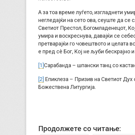
А за тоа време луѓето, изгладнети умир
негледајќи на сето ова, сеуште да се
Светиот Престол, Богомладенецот, Кој
умира и воскреснува, давајќи се себе
претварајќи го човештвото и целата в
е пред сè Бог, Кој не љуби бескрајно и
[1]
Сарабанда – шпански танц со каста
[2]
Епиклеза – Призив на Светиот Дух 
Божествена Литургија.
Продолжете со читање: