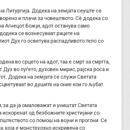
а Литургија. Додека на земјата сеуште се
творено и плачи за човештвото. Сè додека со
а Агнецот Божји, адот останува само
 додека се вознесуваат рацете на
тиот Дух го осветува распадливото тело со
одена во срцето на адот, таа е смрт за смртта,
 Дух во луѓето, духовен мирис, рајска роса и
от. Додека на земјата се служи Светата
асцветуваат во душите на оние кои го љубат
, за да ја омаловажат и уништат Светата
ја искоренат од безбожните христијани со
општеството со помош на војни и прогони. Се
а, која е монструозно искривена со