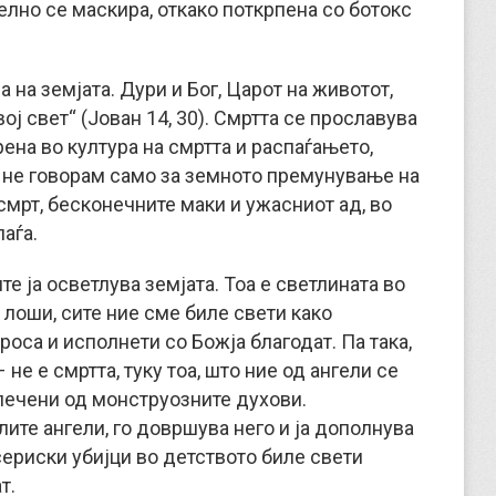
елно се маскира, откако поткрпена со ботокс
а на земјата. Дури и Бог, Царот на животот,
вој свет“ (Јован 14, 30). Смртта се прославува
ена во култура на смртта и распаѓањето,
 не говорам само за земното премунување на
смрт, бесконечните маки и ужасниот ад, во
аѓа.
е ја осветлува земјата. Тоа е светлината во
 лоши, сите ние сме биле свети како
роса и исполнети со Божја благодат. Па така,
не е смртта, туку тоа, што ние од ангели се
лечени од монструозните духови.
ите ангели, го довршува него и ја дополнува
сериски убијци во детството биле свети
т.