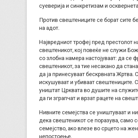
суеверија и синкретизам и осквернет
Против свештениците се борат сите б
на адот.
Највредниот трофеј пред престолот на
свештеникот, кој повеќе не служи Бож
со злобна намера настојуваат: да се ф
свештеникот, за тие несакано да стан
да ја принесуваат бескрвната Жртва. С
искушуваат и убиваат свештениците. С
уништат Црквата во душите на служите
да ги зграпчат и врзат рацете на свеш
Нивните семејства се уништуваат и ни
дека свештеникот се поразува, само 
семејство, ако влезе во срцето на жена
непостоење.