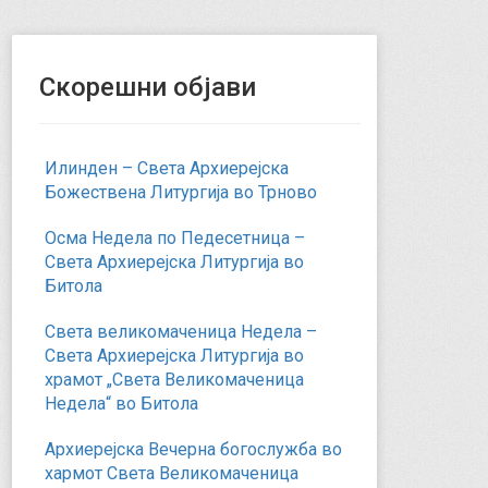
Скорешни објави
Илинден – Света Архиерејска
Божествена Литургија во Трново
Осма Недела по Педесетница –
Света Архиерејска Литургија во
Битола
Света великомаченица Недела –
Света Архиерејска Литургија во
храмот „Света Великомаченица
Недела“ во Битола
Архиерејска Вечерна богослужба во
хармот Света Великомаченица