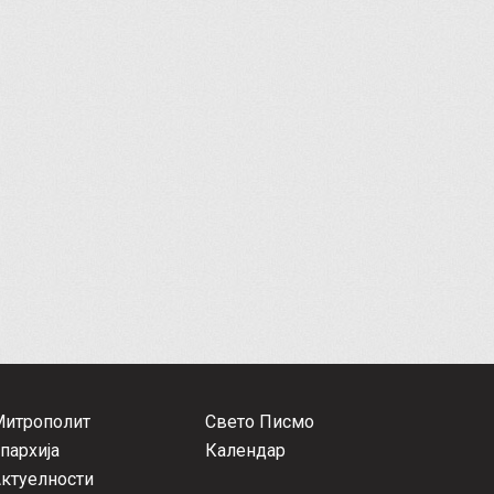
Митрополит
Свето Писмо
пархија
Календар
ктуелности