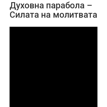
Духовнa параболa –
Силата на молитвата