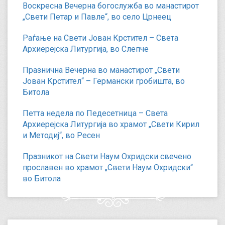
Воскресна Вечерна богослужба во манастирот
„Свети Петар и Павле“, во село Црнеец
Раѓање на Свети Јован Крстител – Света
Архиерејска Литургија, во Слепче
Празнична Вечерна во манастирот „Свети
Јован Крстител“ – Германски гробишта, во
Битола
Петта недела по Педесетница – Света
Архиерејска Литургија во храмот „Свети Кирил
и Методиј“, во Ресен
Празникот на Свети Наум Охридски свечено
прославен во храмот „Свети Наум Охридски“
во Битола