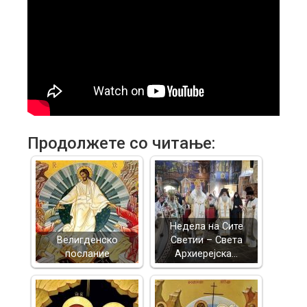
Продолжете со читање:
Недела на Сите
Велигденско
Светии – Света
послание
Архиерејска…