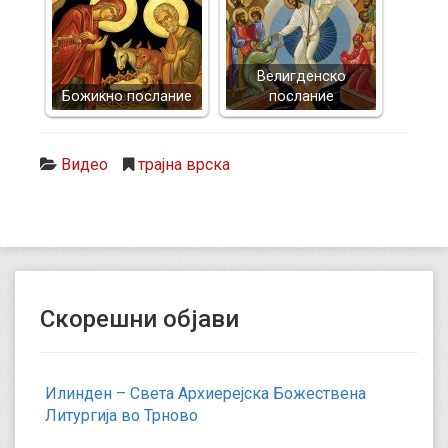
Велигденско
Божикно послание
послание
Видео
трајна врска
Скорешни објави
Илинден – Света Архиерејска Божествена
Литургија во Трново