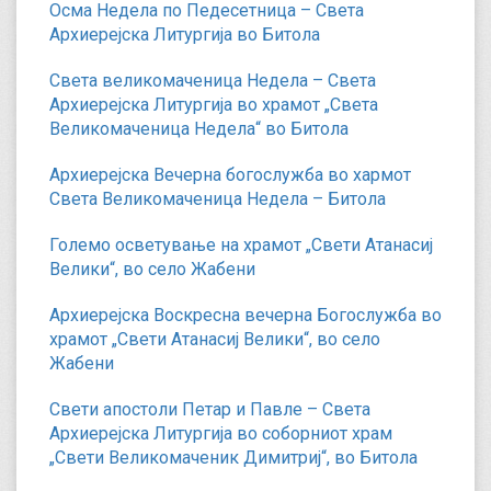
Осма Недела по Педесетница – Света
Архиерејска Литургија во Битола
Света великомаченица Недела – Света
Архиерејска Литургија во храмот „Света
Великомаченица Недела“ во Битола
Архиерејска Вечерна богослужба во хармот
Света Великомаченица Недела – Битола
Големо осветување на храмот „Свети Атанасиј
Велики“, во село Жабени
Архиерејска Воскресна вечерна Богослужба во
храмот „Свети Атанасиј Велики“, во село
Жабени
Свети апостоли Петар и Павле – Света
Архиерејска Литургија во соборниот храм
„Свети Великомаченик Димитриј“, во Битола