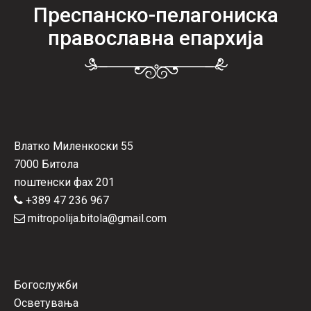
Преспанско-пелагониска
православна епархија
Влатко Миленкоски 55
7000 Битола
поштенски фах 201
+389 47 236 967
mitropolija.bitola@gmail.com
Богослужби
Осветувања