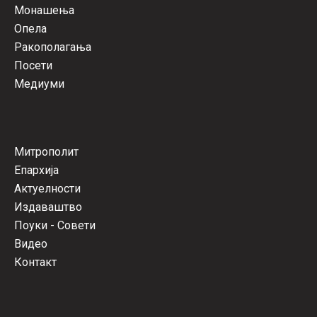
Монашења
Опела
Ракополагања
Посети
Медиуми
Митрополит
Епархија
Актуелности
Издаваштво
Поуки - Совети
Видео
Контакт