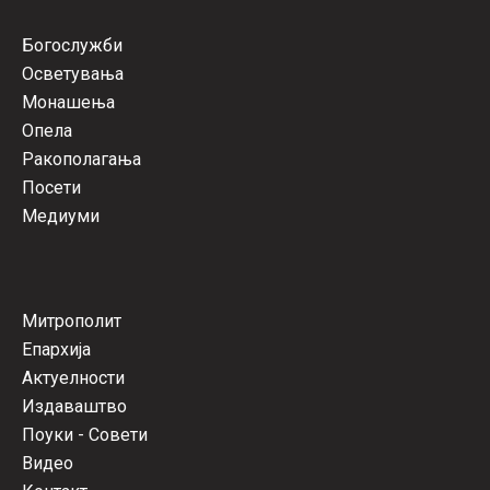
Богослужби
Осветувања
Монашења
Опела
Ракополагања
Посети
Медиуми
Митрополит
Епархија
Актуелности
Издаваштво
Поуки - Совети
Видео