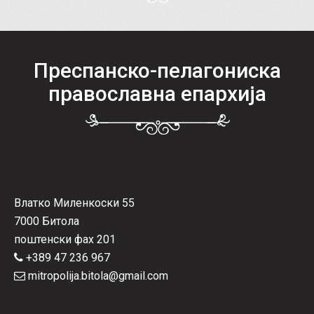
Преспанско-пелагониска
православна епархија
Влатко Миленкоски 55
7000 Битола
поштенски фах 201
+389 47 236 967
mitropolija.bitola@gmail.com