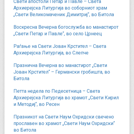
Свети апостоли Петар и Павле – Света
Архиерејска Литургија во соборниот храм
„Свети Великомаченик Димитриј“, во Битола
Воскресна Вечерна богослужба во манастирот
„Свети Петар и Павле“, во село Црнеец
Раѓање на Свети Јован Крстител – Света
Архиерејска Литургија, во Слепче
Празнична Вечерна во манастирот „Свети
Јован Крстител“ – Германски гробишта, во
Битола
Петта недела по Педесетница – Света
Архиерејска Литургија во храмот „Свети Кирил
и Методиј“, во Ресен
Празникот на Свети Наум Охридски свечено
прославен во храмот „Свети Наум Охридски“
во Битола