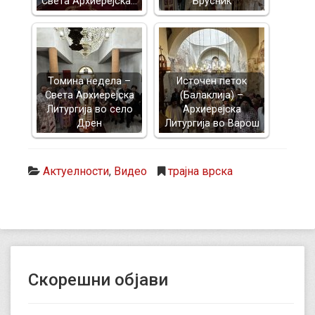
Света Архиерејска…
Брусник
Томина недела –
Источен петок
Света Архиерејска
(Балаклија) –
Литургија во село
Архиерејска
Дрен
Литургија во Варош
Актуелности
,
Видео
трајна врска
Скорешни објави