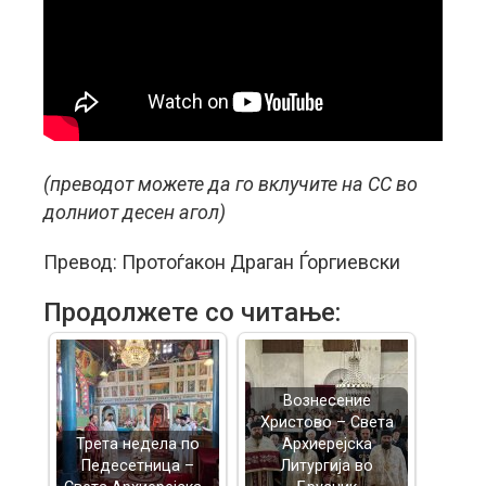
(преводот можете да го вклучите на CC во
долниот десен агол)
Превод: Протоѓакон Драган Ѓоргиевски
Продолжете со читање:
Вознесение
Христово – Света
Трета недела по
Архиерејска
Педесетница –
Литургија во