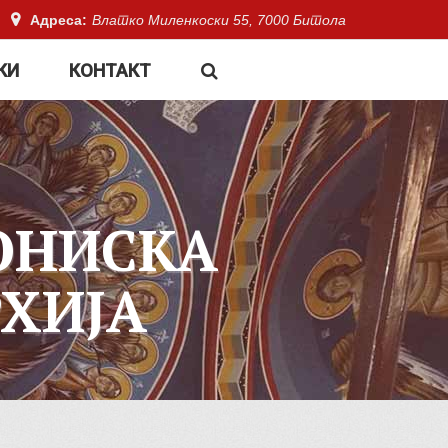
Адреса:
Влатко Миленкоски 55, 7000 Битола
КИ
КОНТАКТ
ОНИСКА
ХИЈА