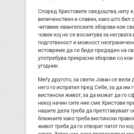
Според Христовите сведоштва, ниту еде
величенствен и славен, како што бил с
читавме евангелските зборови кои све
човек кој не се восхитува за неговата
подготвеност и можност неограничено 
истовреме да се биде предаден на сво
употребува прекрасни зборови со кои 
угодник.
Меѓу другото, за свети Јован се вели 
него го испратил пред Себе, за да им 
вистински живот, за да можат да го сф
некој начин сите ние сме Христови пр
нашите дела треба да претставуваат о
ближните како треба вистински право
живот треба да го отворат патот по кој
слуги. Затоа ние, како православни хр