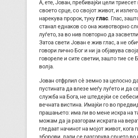
А, ете, Јован, пребивајќи цели триесет
своето срце, со својот живот, и излего
нарекува пророк, туку
глас
. Глас, заш
станал еднаков со она животворно сло
луѓето, за во нив повторно да засветл
Затоа свети Јован е жив глас, а не об
говори лично Бог и ни ја објавува свој
говореле и сите светии, зашто тие се 
волја.
Јован отфрлил сè земно за целосно да
пустината да влезе меѓу луѓето и да с
служба на Бога, не штедејќи се себеси
вечната вистина. Имајќи го во предвид
прашањето: има ли во мене искра на та
можам да ја разгорам искрата на вера
гледаат начинот на мојот живот, кога 
зборови, дали се разгорува срцето во 