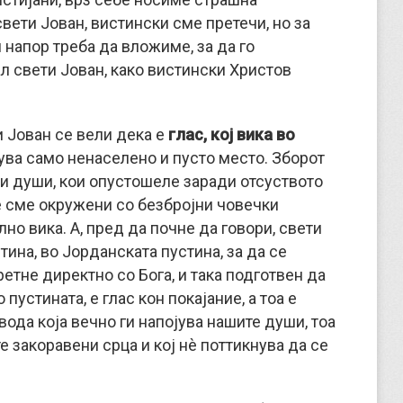
свети Јован, вистински сме претечи, но за
и напор треба да вложиме, за да го
ал свети Јован, како вистински Христов
и Јован се вели дека е
глас, кој вика во
ачува само ненаселено и пусто место. Зборот
 и души, кои опустошеле заради отсуството
е сме окружени со безбројни човечки
лно вика. А, пред да почне да говори, свети
ина, во Јорданската пустина, за да се
ретне директно со Бога, и така подготвен да
 пустината, е глас кон покајание, а тоа е
вода која вечно ги напојува нашите души, тоа
е закоравени срца и кој нè поттикнува да се