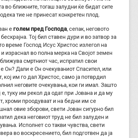
а во ближните, тогаш залудни ќе бидат сите
одека тие не принесат конкретен плод.
ван е
голем пред Господа
, сепак, неговото
ескрај­на. Тој бил ставен дури и во затвор за
то време Господ Исус Христос излегол на
и израснал во полна мерка на Својот земен
риближува смртниот час, испратил свои
 е Он? Дали е Он очекуваниот Спасител, или
, кој им го дал Христос, само ја потврдил
олнил неговите очекувања, кои ги имал. Зашто
е, туку им рекол да одат при Јована и да му
т, хроми проодуваат и на бедни им се
шнал овие зборови, свети Јован сигурно бил
атил дека неговиот труд не бил залуден и
увања. Исполнет со такви чувства, свети
 вера во воскресението, бил подготвен да ја