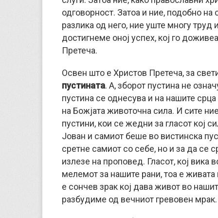
одговорност. Затоа и ние, подобно на 
разлика од него, ние уште многу труд 
достигнеме оној успех, кој го доживе
Претеча.
Освен што е Христов Претеча, за свет
пустината
. А, зборот пустина не озн
пустина се однесува и на нашите срца
на Божјата животочна сила. И сите ни
пустини, кои се жедни за гласот кој си
Јован и самиот беше во вистинска пуст
сретне самиот со себе, но и за да се с
излезе на проповед. Гласот, кој вика во
мелемот за нашите рани, тоа е живата 
е сончев зрак кој дава живот во нашит
разбудиме од вечниот гревовен мрак.