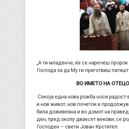
„А ти младенче, ќе се наречеш пророк
Господа за да Му ги приготвиш патишта
ВО ИМЕТО НА ОТЕЦО
Секоја една нова рожба носи радост 
и нов живот, нов почеток и продолжу
била доживеана и во домот на праведн
ден, пред околу дваесет векови, се р
Господен – свети Јован Крстител.