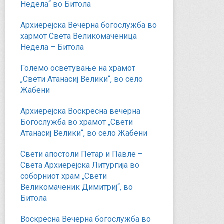
Недела“ во Битола
Архиерејска Вечерна богослужба во
хармот Света Великомаченица
Недела – Битола
Големо осветување на храмот
„Свети Атанасиј Велики“, во село
Жабени
Архиерејска Воскресна вечерна
Богослужба во храмот „Свети
Атанасиј Велики“, во село Жабени
Свети апостоли Петар и Павле –
Света Архиерејска Литургија во
соборниот храм „Свети
Великомаченик Димитриј“, во
Битола
Воскресна Вечерна богослужба во