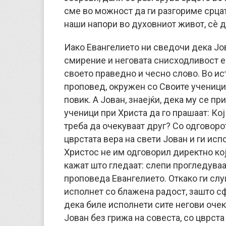
сме во можност да ги разгориме срцат
наши напори во духовниот живот, сè д
Иако Евангелието ни сведочи дека Јо
смирение и неговата снисходливост е б
своето праведно и чесно слово. Во ис
проповед, окружен со Своите ученици 
повик. А Јован, знаејќи, дека му се п
ученици при Христа да го прашаат: Кој
треба да очекуваат друг? Со одговорот
цврстата вера на свети Јован и ги исп
Христос не им одговорил директно кој 
кажат што гледаат: слепи прогледуваа
проповеда Евангелието. Откако ги слу
исполнет со блажена радост, зашто сф
дека биле исполнети сите негови очек
Јован без грижа на совеста, со цврста