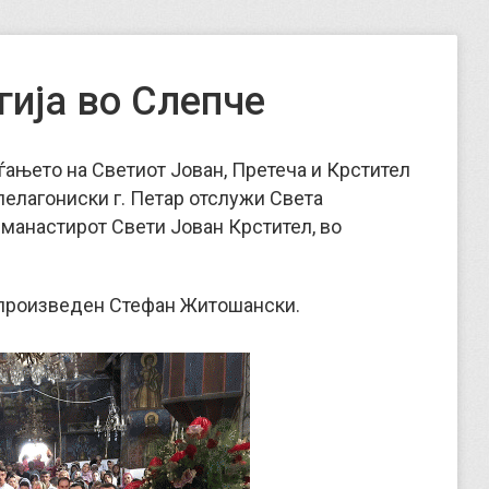
гија во Слепче
Раѓањето на Светиот Јован, Претеча и Крстител
елагониски г. Петар отслужи Света
 манастирот Свети Јован Крстител, во
копроизведен Стефан Житошански.