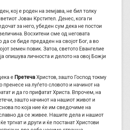
н, кој е роден на земјава, не бил толку
ветиот Јован Крстител. Денес, кога ги
дочат за него, убеден сум дека не постои
 величина. Восхитени сме од неговата
да се биде предаден на својот Бог, а во
јот земен повик. Затоа, светото Евангелие
ја опишува личноста и делото на овој Божји
дека е
Претеча
Христов, зашто Господ токму
го пренесе на луѓето словото и начинот на
атат и да го прифатат Христа. Впрочем, на
етечи, зашто начинот на нашиот живот и
снова по која ние ќе им сведочиме на
славно да се живее. Нашите дела и нашиот
 ќе тргнат и други и ќе постанат Христови
истијани, врз себе носиме страшна