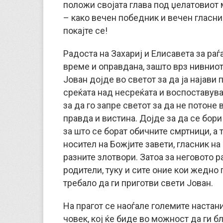
положи својата глава под џелатовиот 
– како вечен победник и вечен гласни
покајте се!
Радоста на Захариј и Елисавета за раѓ
време и оправдана, зашто врз нивниот
Јован дојде во светот за да ја најави
среќата над несреќата и воспоставува
за да го запре светот за да не потоне 
правда и вистина. Дојде за да се бори
за што се борат обичните смртници, а 
носител на Божјите завети, гласник на
разните злотвори. Затоа за неговото 
родители, туку и сите оние кои жедно 
требало да ги приготви свети Јован.
На прагот се наоѓале големите настани
човек, кој ќе биде во можност да ги б