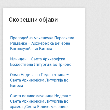
Скорешни објави
Преподобна маченичка Параскева
Римјанка – Архиерејска Вечерна
Богослужба во Битола
Илинден – Света Архиерејска
Божествена Литургија во Трново
Осма Недела по Педесетница –
Света Архиерејска Литургија во
Битола
Света великомаченица Недела –
Света Архиерејска Литургија во
храмот „Света Великомаченица