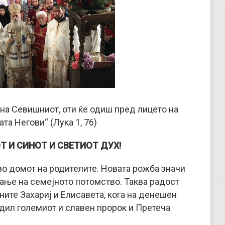
 на Севишниот, оти ќе одиш пред лицето на
та Негови“ (Лука 1, 76)
Т И СИНОТ И СВЕТИОТ ДУХ!
во домот на родителите. Новата рожба значи
вање на семејното потомство. Таква радост
ите Захариј и Елисавета, кога на денешен
одил големиот и славен пророк и Претеча