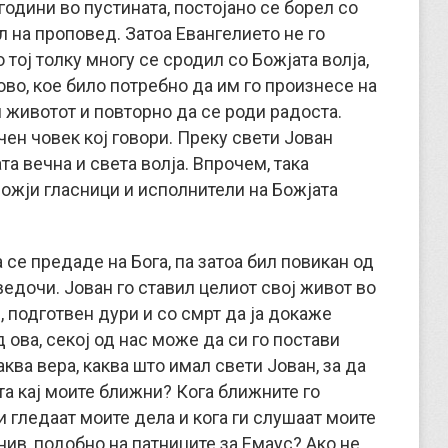
 години во пустината, постојано се борел со
л на проповед. Затоа Евангелие­то не го
то тој толку многу се сродил со Божјата волја,
во, кое било потребно да им го произнесе на
и животот и повторно да се роди радоста.
ичен човек кој говори. Преку свети Јован
ата вечна и света волја. Впрочем, така
Божји гласници и исполнители на Божјата
 се предаде на Бога, па затоа бил повикан од
ведочи. Јован го ставил целиот свој живот во
, подготвен дури и со смрт да ја докаже
 ова, секој од нас може да си го постави
ква вера, каква што имал свети Јован, за да
та кај моите ближни? Кога ближните го
ги гледаат моите дела и кога ги слушаат моите
нив, подобно на патниците за Емаус? Ако не