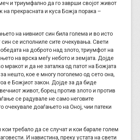
меч и триумфално да го заврши својот живот
к на прекрасната и куса Божја порака –
ањето на нивниот син била голема и во исто
 син се исполниле сите очекувања. Свети
 победата на доброто над злото, триумфот на
њето на врска меѓу небото и земјата. Дојде
во мракот и да не заталка од патот на Божјата
 за нешто, кое е многу поголемо од сето она,
тоа е Божјиот закон. Дојде за да биде
 вечниот живот, борец против злото и против
раѓање се радувале не само неговите
го очекувале доаѓањето на Оној, чии патеки
 кои требало да се случат и кои барале голем
лаговести. И навистина, преку устата на свети