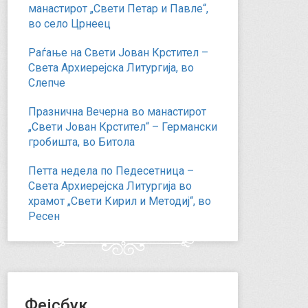
манастирот „Свети Петар и Павле“,
во село Црнеец
Раѓање на Свети Јован Крстител –
Света Архиерејска Литургија, во
Слепче
Празнична Вечерна во манастирот
„Свети Јован Крстител“ – Германски
гробишта, во Битола
Петта недела по Педесетница –
Света Архиерејска Литургија во
храмот „Свети Кирил и Методиј“, во
Ресен
Фејсбук