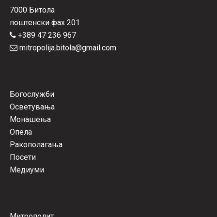
7000 Битола
поштенски фах 201
+389 47 236 967
mitropolija.bitola@gmail.com
Богослужби
Осветувања
Монашења
Опела
Ракополагања
Посети
Медиуми
Митрополит