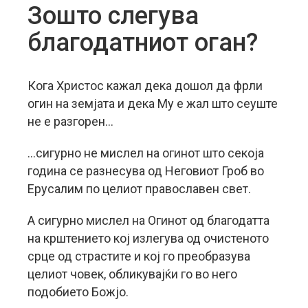
Зошто слегува
благодатниот оган?
Кога Христос кажал дека дошол да фрли
огин на земјата и дека Му е жал што сеуште
не е разгорен…
…сигурно не мислел на огинот што секоја
година се разнесува од Неговиот Гроб во
Ерусалим по целиот православен свет.
А сигурно мислел на Огинот од благодатта
на крштението кој излегува од очистеното
срце од страстите и кој го преобразува
целиот човек, обликувајќи го во него
подобието Божјо.