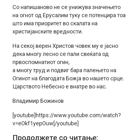
Со напишаново не се унижува значењето
на огнот од Ерусалим туку се потенцира тоа
што има приоритет во скалата на
христијанските вредности.
На секој верен Христов човек му е јасно
дека многу лесно се пали свеќата од
првоспомнатиот огин,
а многу труд и подвиг бара палењето на
Огинот на благодата Божја во нашето срце.
Царството Небесно е внатре во нас.
Владимир Божинов
[youtube]https://www.youtube.com/watch?
v=eOkf1yepOuw[/youtube]
Продолжете со читање: