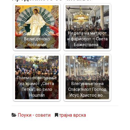
Недела на митарот
Велигденско
и фарисејот – Светa
послание
Божествена…
Големо осветување
на храмот „Света
Влегувањето на
Петка“, во село
Спасителот Господ
Ношпал
Исус Христос во…
Поуки - совети
трајна врска