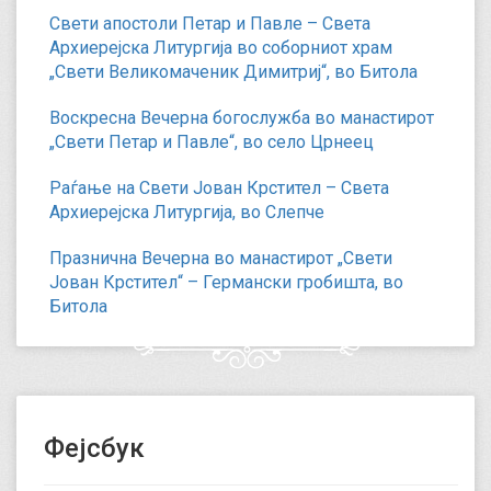
Свети апостоли Петар и Павле – Света
Архиерејска Литургија во соборниот храм
„Свети Великомаченик Димитриј“, во Битола
Воскресна Вечерна богослужба во манастирот
„Свети Петар и Павле“, во село Црнеец
Раѓање на Свети Јован Крстител – Света
Архиерејска Литургија, во Слепче
Празнична Вечерна во манастирот „Свети
Јован Крстител“ – Германски гробишта, во
Битола
Фејсбук