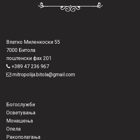
Влатко Миленкоски 55
7000 Битола
поштенски фах 201
+389 47 236 967
mitropolija.bitola@gmail.com
Богослужби
Осветувања
Монашења
Опела
Ракополагања