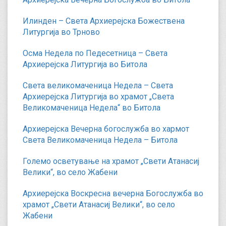
Илинден – Света Архиерејска Божествена
Литургија во Трново
Осма Недела по Педесетница – Света
Архиерејска Литургија во Битола
Света великомаченица Недела – Света
Архиерејска Литургија во храмот „Света
Великомаченица Недела“ во Битола
Архиерејска Вечерна богослужба во хармот
Света Великомаченица Недела – Битола
Големо осветување на храмот „Свети Атанасиј
Велики“, во село Жабени
Архиерејска Воскресна вечерна Богослужба во
храмот „Свети Атанасиј Велики“, во село
Жабени