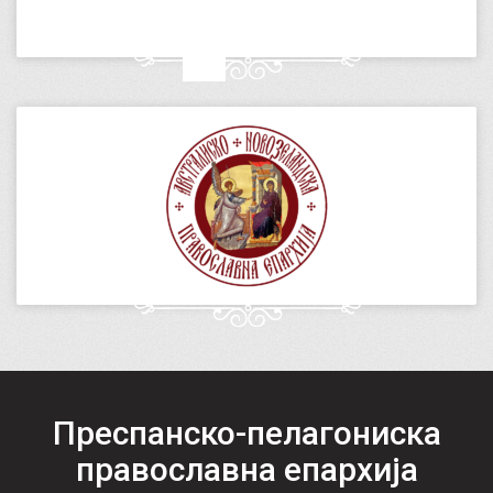
Преспанско-пелагониска
православна епархија