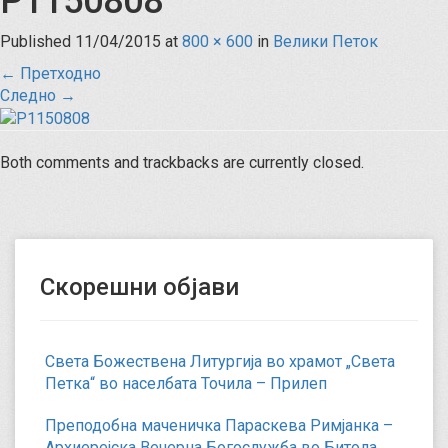
P1150808
Published
11/04/2015
at
800 × 600
in
Велики Петок
←
Претходно
Следно
→
Both comments and trackbacks are currently closed.
Скорешни објави
Света Божествена Литургија во храмот „Света
Петка“ во населбата Точила – Прилеп
Преподобна маченичка Параскева Римјанка –
Архиерејска Вечерна Богослужба во Битола