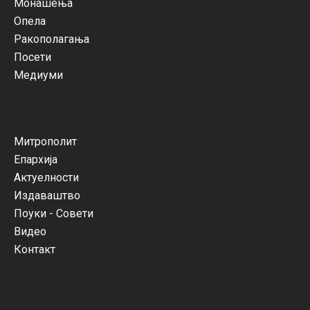
Монашења
Опела
Ракополагања
Посети
Медиуми
Митрополит
Епархија
Актуелности
Издаваштво
Поуки - Совети
Видео
Контакт