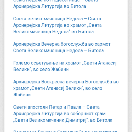
Архиерејска Литургија во Битола
Света великомаченица Недела – Света
Архиерејска Литургија во храмот „Света
Великомаченица Недела“ во Битола
Архиерејска Вечерна богослужба во хармот
Света Великомаченица Недела – Битола
Големо осветување на храмот „Свети Атанасиј
Велики“, во село Жабени
Архиерејска Воскресна вечерна Богослужба во
храмот „Свети Атанасиј Велики“, во село
Жабени
Свети апостоли Петар и Павле – Света
Архиерејска Литургија во соборниот храм
„Свети Великомаченик Димитриј“, во Битола