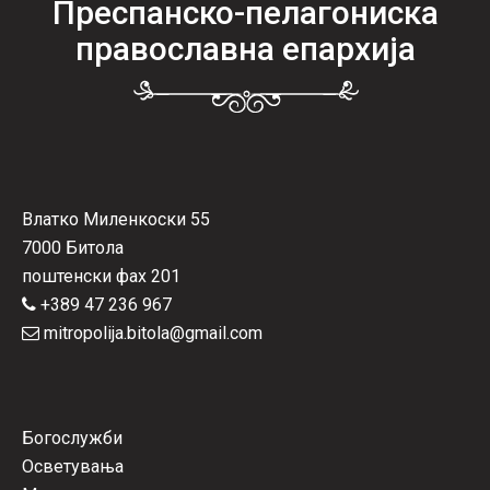
Преспанско-пелагониска
православна епархија
Влатко Миленкоски 55
7000 Битола
поштенски фах 201
+389 47 236 967
mitropolija.bitola@gmail.com
Богослужби
Осветувања