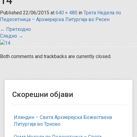
14
Published
22/06/2015
at
640 × 480
in
Трета Недела по
Педесетница – Архиерејска Литургија во Ресен
←
Претходно
Следно
→
Both comments and trackbacks are currently closed.
Скорешни објави
Илинден – Света Архиерејска Божествена
Литургија во Трново
Осма Недела по Педесетница – Света