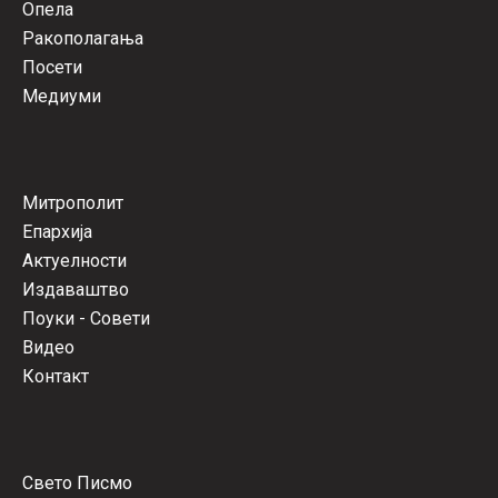
Опела
Ракополагања
Посети
Медиуми
Митрополит
Епархија
Актуелности
Издаваштво
Поуки - Совети
Видео
Контакт
Свето Писмо