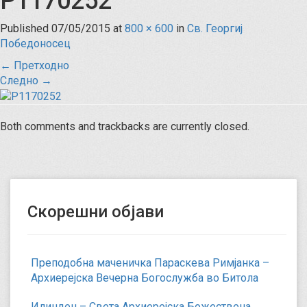
P1170252
Published
07/05/2015
at
800 × 600
in
Св. Георгиј
Победоносец
←
Претходно
Следно
→
Both comments and trackbacks are currently closed.
Скорешни објави
Преподобна маченичка Параскева Римјанка –
Архиерејска Вечерна Богослужба во Битола
Илинден – Света Архиерејска Божествена