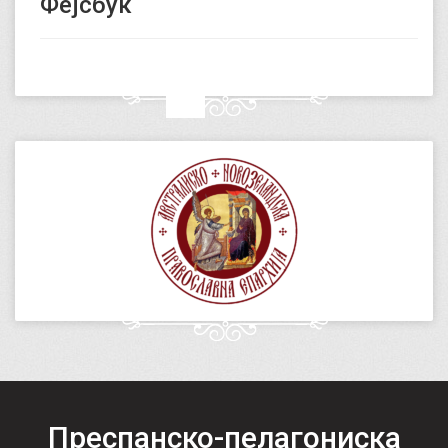
Фејсбук
Преспанско-пелагониска