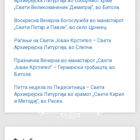
Архиерејска Литургија во соборниот храм
„Свети Великомаченик Димитриј“, во Битола
Воскресна Вечерна богослужба во манастирот
„Свети Петар и Павле“, во село Црнеец
Раѓање на Свети Јован Крстител – Света
Архиерејска Литургија, во Слепче
Празнична Вечерна во манастирот „Свети
Јован Крстител“ – Германски гробишта, во
Битола
Петта недела по Педесетница – Света
Архиерејска Литургија во храмот „Свети Кирил
и Методиј“, во Ресен