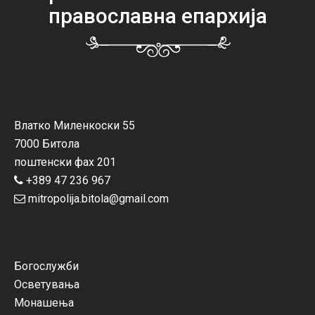
православна епархија
Влатко Миленкоски 55
7000 Битола
поштенски фах 201
+389 47 236 967
mitropolija.bitola@gmail.com
Богослужби
Осветувања
Монашења