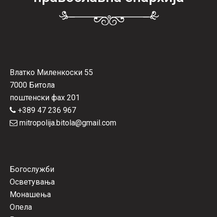
Влатко Миленкоски 55
7000 Битола
поштенски фах 201
+389 47 236 967
mitropolija.bitola@gmail.com
Богослужби
Осветувања
Монашења
Опела