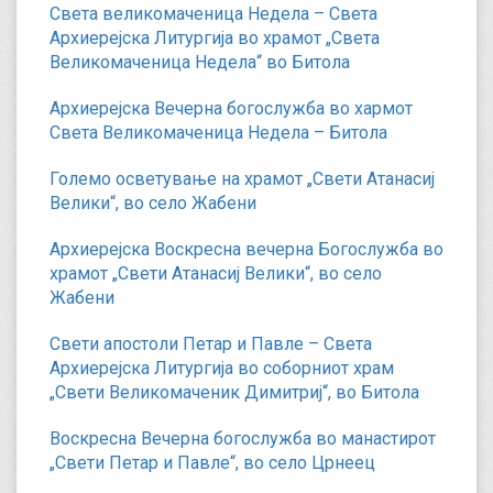
Света великомаченица Недела – Света
Архиерејска Литургија во храмот „Света
Великомаченица Недела“ во Битола
Архиерејска Вечерна богослужба во хармот
Света Великомаченица Недела – Битола
Големо осветување на храмот „Свети Атанасиј
Велики“, во село Жабени
Архиерејска Воскресна вечерна Богослужба во
храмот „Свети Атанасиј Велики“, во село
Жабени
Свети апостоли Петар и Павле – Света
Архиерејска Литургија во соборниот храм
„Свети Великомаченик Димитриј“, во Битола
Воскресна Вечерна богослужба во манастирот
„Свети Петар и Павле“, во село Црнеец