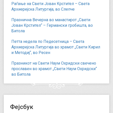
Раѓање на Свети Јован Крстител – Света
Архиерејска Литургија, во Слепче
Празнична Вечерна во манастирот „Свети
Јован Крстител“ – Германски гробишта, во
Битола
Петта недела по Педесетница – Света
Архиерејска Литургија во храмот „Свети Кирил
и Методиј“, во Ресен
Празникот на Свети Наум Охридски свечено
прославен во храмот „Свети Наум Охридски“
во Битола
Фејсбук