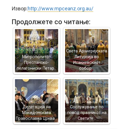
Извор:
http://www.mpceanz.org.au/
Продолжете со читање:
Света Архиерејската
Митрополитот
Литургија во
Преспанско-
Исакиевскиот
пелагониски Петар…
собор…
Делегација на
Сослужување по
Македонската
повод празникот на
Православна Црква…
Светите…