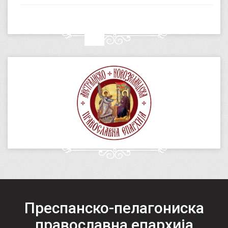
Преспанско-пелагониска
православна епархија