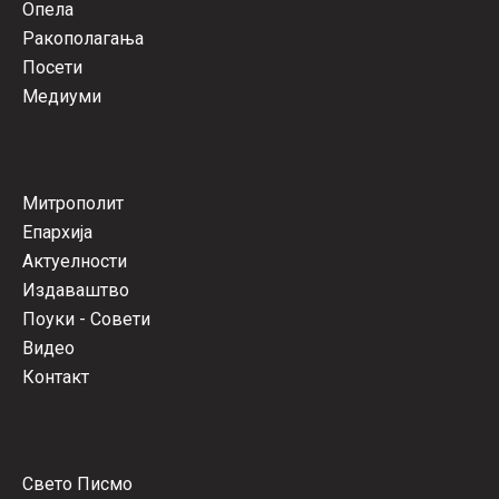
Опела
Ракополагања
Посети
Медиуми
Митрополит
Епархија
Актуелности
Издаваштво
Поуки - Совети
Видео
Контакт
Свето Писмо