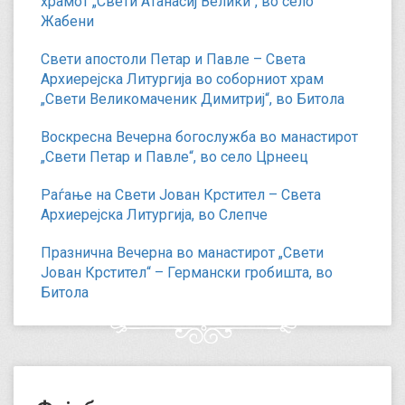
храмот „Свети Атанасиј Велики“, во село
Жабени
Свети апостоли Петар и Павле – Света
Архиерејска Литургија во соборниот храм
„Свети Великомаченик Димитриј“, во Битола
Воскресна Вечерна богослужба во манастирот
„Свети Петар и Павле“, во село Црнеец
Раѓање на Свети Јован Крстител – Света
Архиерејска Литургија, во Слепче
Празнична Вечерна во манастирот „Свети
Јован Крстител“ – Германски гробишта, во
Битола