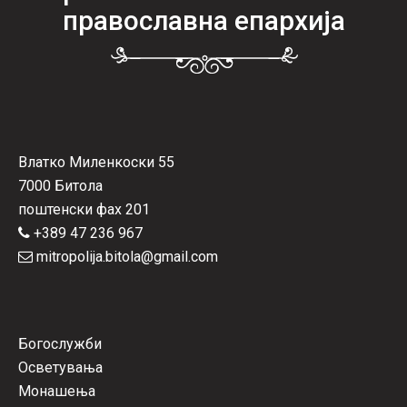
православна епархија
Влатко Миленкоски 55
7000 Битола
поштенски фах 201
+389 47 236 967
mitropolija.bitola@gmail.com
Богослужби
Осветувања
Монашења