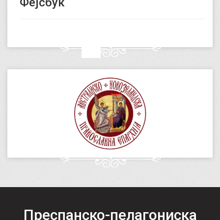
Фејсбук
Преспанско-пелагониска