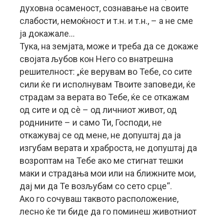
духовна осаменост, сознавање на своите
слабости, немоќност и т.н. и т.н., – а не сме
ја докажале…
Тука, на земјата, може и треба да се докаже
својата љубов кон Него со внатрешна
решителност: „ќе верувам во Тебе, со сите
сили ќе ги исполнувам Твоите заповеди, ќе
страдам за верата во Тебе, ќе се откажам
од сите и од сè – од личниот живот, од
роднините – и само Ти, Господи, не
откажувај се од мене, не допуштај да ја
изгубам верата и храброста, не допуштај да
возроптам на Тебе ако ме стигнат тешки
маки и страдања мои или на ближните мои,
дај ми да Те возљубам со сето срце“.
Ако го сочуваш таквото расположение,
лесно ќе ти биде да го поминеш животниот