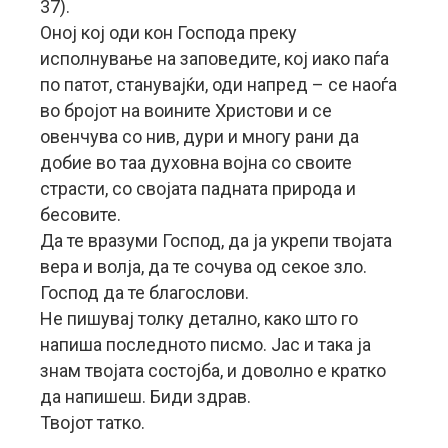
37).
Оној кој оди кон Господа преку
исполнување на заповедите, кој иако паѓа
по патот, станувајќи, оди напред – се наоѓа
во бројот на воините Христови и се
овенчува со нив, дури и многу рани да
добие во таа духовна војна со своите
страсти, со својата падната природа и
бесовите.
Да те вразуми Господ, да ја укрепи твојата
вера и волја, да те сочува од секое зло.
Господ да те благослови.
Не пишувај толку детално, како што го
напиша последното писмо. Јас и така ја
знам твојата состојба, и доволно е кратко
да напишеш. Биди здрав.
Твојот татко.