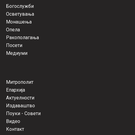
Богослужби
Осветувања
Монашења
Опела
Ракополагања
Посети
Медиуми
Митрополит
Епархија
Актуелности
Издаваштво
Поуки - Совети
Видео
Контакт