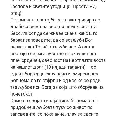
Господа и светите угодници. Прости ми,
отец).
Правилната состојба се карактеризира со
длабока свест за својата немоќ, својата
бессилност да се живее онака, како што
бараат заповедите, да се возљуби Бог
онака, како Тој нè возљуби нас. А од таа
состојба се раѓа чувство на скрушеност,
плач срдечен, свесност на неотплатливоста
на нашиот долг (10 илјади таланти) – со
еден збор, срце скрушено и смирено, кое
Бог нема да го отфрли и од кое ќе се роди
таа љубов кон Бога, за која што зборував на
почетокот.
Само со својата волја и желба нема да ја
придобиеш љубовта, туку со живот по
заповедите, со покајание, плач за своите