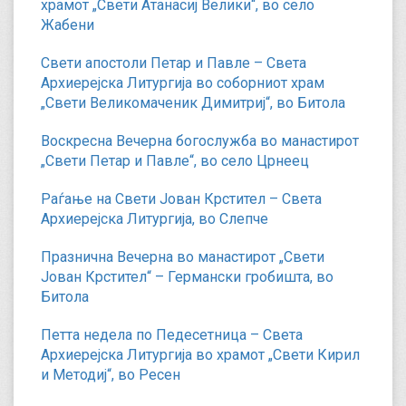
храмот „Свети Атанасиј Велики“, во село
Жабени
Свети апостоли Петар и Павле – Света
Архиерејска Литургија во соборниот храм
„Свети Великомаченик Димитриј“, во Битола
Воскресна Вечерна богослужба во манастирот
„Свети Петар и Павле“, во село Црнеец
Раѓање на Свети Јован Крстител – Света
Архиерејска Литургија, во Слепче
Празнична Вечерна во манастирот „Свети
Јован Крстител“ – Германски гробишта, во
Битола
Петта недела по Педесетница – Света
Архиерејска Литургија во храмот „Свети Кирил
и Методиј“, во Ресен