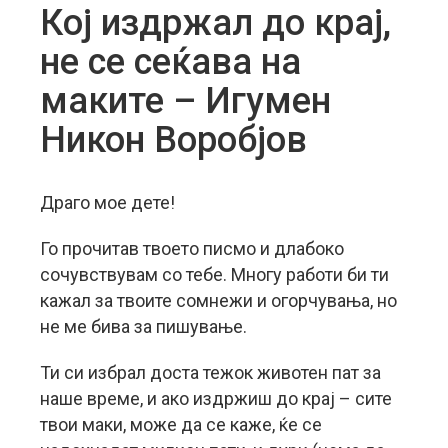
Кој издржал до крај,
не се сеќава на
маките – Игумен
Никон Воробјов
Драго мое дете!
Го прочитав твоето писмо и длабоко
сочувствувам со тебе. Многу работи би ти
кажал за твоите сомнежи и огорчувања, но
не ме бива за пишување.
Ти си избрал доста тежок животен пат за
наше време, и ако издржиш до крај – сите
твои маки, може да се каже, ќе се