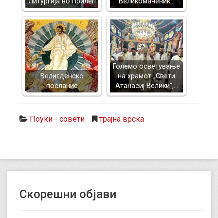
Литургија во Прилеп
Великомаченик…
Големо осветување
Велигденско
на храмот „Свети
послание
Атанасиј Велики“,…
Поуки - совети
трајна врска
Скорешни објави