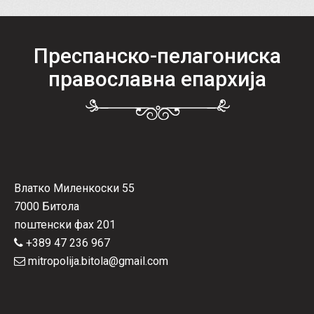
Преспанско-пелагониска
православна епархија
Влатко Миленкоски 55
7000 Битола
поштенски фах 201
+389 47 236 967
mitropolija.bitola@gmail.com