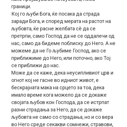
граници.
Кој го љуби Бога, ќе посака да страда
заради Бога, и според мерата на растот на
љубовта, ќе расне желбата сè да се
претрпи, само Господ да не се оддалечи од
нас, само да бидеме поблиску до Него. А не
можеме да не Го љубиме Господ, ако се
приближиме до Него, или поточно, ако Тој
се приближи до нас.
Може да се каже, дека неусипливиот црв и
огнот кој не гасне во идниот живот, е
бескрајната мака на срцето за тоа, дека
имало време кога можело да се докаже
својата љубов кон Господа, да се истрпат
разни страдања за Него, да се докаже
љубовта не само со страдања, но и со вера
во Него среде секакви сомнежи, стравови,