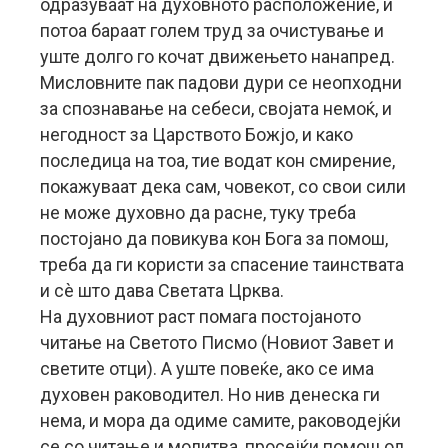
одразуваат на духовното расположение, и
потоа бараат голем труд за очистување и
уште долго го кочат движењето нанапред.
Мисловните пак падови дури се неопходни
за спознавање на себеси, својата немоќ, и
негодност за Царството Божјо, и како
последица на тоа, тие водат кон смирение,
покажуваат дека сам, човекот, со свои сили
не може духовно да расне, туку треба
постојано да повикува кон Бога за помош,
треба да ги користи за спасение таинствата
и сè што дава Светата Црква.
На духовниот раст помага постојаното
читање на Светото Писмо (Новиот Завет и
светите отци). А уште повеќе, ако се има
духовен раководител. Но нив денеска ги
нема, и мора да одиме самите, раководејќи
се со читање и молитва, просејќи помош од