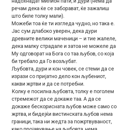
надохнадат милион пати, и дури (нема да
речам дека ќе се заборават, ќе зажалиш
што биле толку мали).
Можеби тоа ќе ти изгледа чудно, но така е.
Јас сум длабоко уверен, дека дури
древните велики маченици – и тие жалеле,
дека малку страдале и затоа не можеле да
Му одговорат на Бога со таа љубов, со која
би требало да Го возљубат.
Љубовта, дури и кон човек, се стеми да се
изрази со пријатно дело кон љубениот,
какви жртви и да се потребни.
Колку е посилна љубовта, толку е поголем
стремежот да се докаже таа. А да се
докаже бескорисната љубов може само со
жртва, и бидејќи вистинската љубов нема
граници, така ни жедта за пожртвуваност,
како пројавување на љубовта, нема