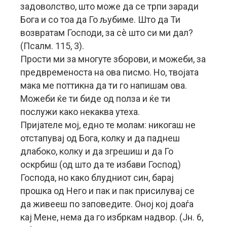
задоволство, што може да се трпи заради
Бога и со тоа да Го љубиме. Што да Ти
возвратам Господи, за сè што си ми дал?
(Псалм. 115, 3).
Прости ми за многуте зборови, и можеби, за
предвременоста на ова писмо. Но, твојата
мака ме поттикна да ти го напишам ова.
Можеби ќе ти биде од полза и ќе ти
послужи како некаква утеха.
Пријателе мој, едно те молам: никогаш не
отстапувај од Бога, колку и да паднеш
длабоко, колку и да згрешиш и да Го
оскрбиш (од што да те избави Господ)
Господа, но како блудниот син, барај
прошка од Него и пак и пак присилувај се
да живееш по заповедите. Оној кој доаѓа
кај Мене, нема да го избркам надвор. (Јн. 6,