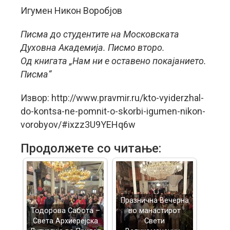
Игумен Никон Воробјов
Писма до студентите на Московската
Духовна Академија. Писмо второ.
Од книгата „Нам ни е оставено покајанието.
Писма“
Извор: http://www.pravmir.ru/kto-vyiderzhal-
do-kontsa-ne-pomnit-o-skorbi-igumen-nikon-
vorobyov/#ixzz3U9YEHq6w
Продолжете со читање:
Празнична Вечерна
Тодорова Сабота –
во манастирот
Света Архиерејска
Свети