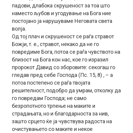
падови, длабока скрушеност за тоа што
наместо љубов и угодување на Бога ние
постојано ја нарушуваме Неговата света
волја.
Од тој плач и скрушеност се раѓа стравот
Божји, т. е., стравот, некако да не го
повредиме Бога, потоа се раѓа чувството на
близост на Бога кон нас, кое го изразил
пророкот Давид со зборовите: секогаш го
гледав пред себе Господа (Пс. 15, 8) , – а
потоа постепено се раѓа твојата
решителност, подобро да умрам, отколку да
го повредам Господа; не само
безропотното трпење на маките и
страдањата, но и благодарноста за нив,
зашто срцето ќе ја чувствува радоста на
очистувањето со маките и некое