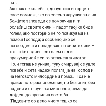
пат.
Ако пак се колебаш, допуштиш во срцето
свое сомнеж, ако со свесно нарушување на
Божјите заповеди се помрачиш и ги
ослабиш своите сили – падот твој ќе биде
голем, ако постојано не го повикуваш на
помош Господа; а особено, ако се
погоордееш и понадеваш на своите сили –
тогаш ќе паднеш со голем пад и
прекумерно ќе си го отежнеш животот.
Но, и тогаш не унивај, туку смирувај се уште
повеќе и сета надеж полагај ја на Господ и
на Неговото милосрдие и помош. Тоа и е
правилното расположение, но без опит, без
падови и станувања мисловни, нема да
дојдеш до правилна состојба.
(Падовите со дело многу тешко се