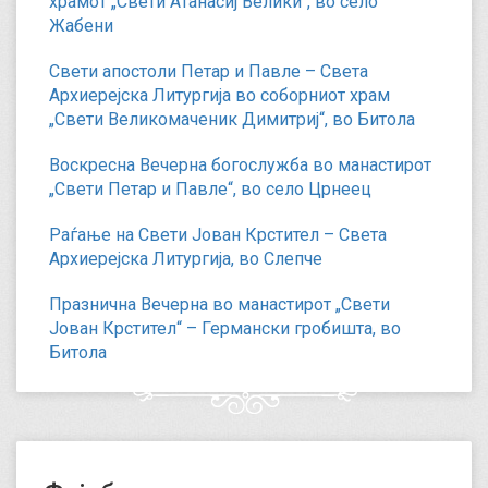
храмот „Свети Атанасиј Велики“, во село
Жабени
Свети апостоли Петар и Павле – Света
Архиерејска Литургија во соборниот храм
„Свети Великомаченик Димитриј“, во Битола
Воскресна Вечерна богослужба во манастирот
„Свети Петар и Павле“, во село Црнеец
Раѓање на Свети Јован Крстител – Света
Архиерејска Литургија, во Слепче
Празнична Вечерна во манастирот „Свети
Јован Крстител“ – Германски гробишта, во
Битола