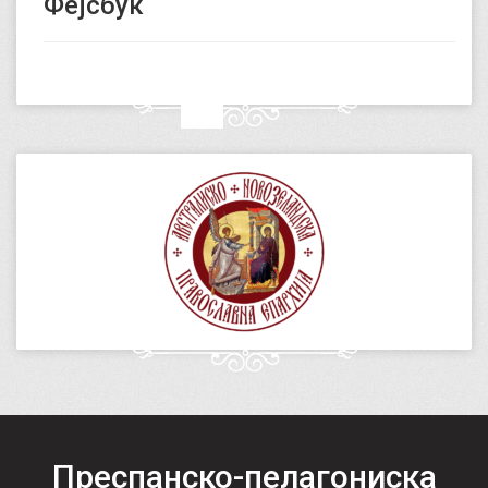
Фејсбук
Преспанско-пелагониска