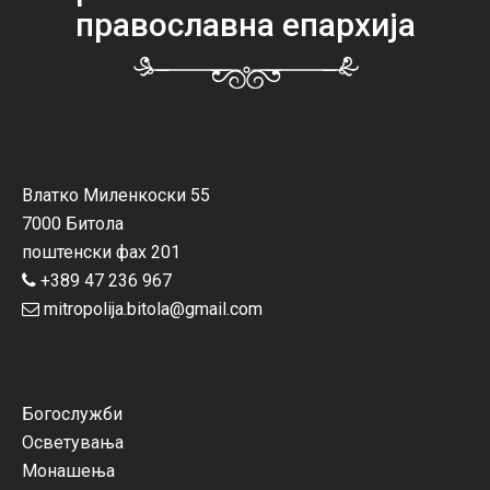
православна епархија
Влатко Миленкоски 55
7000 Битола
поштенски фах 201
+389 47 236 967
mitropolija.bitola@gmail.com
Богослужби
Осветувања
Монашења