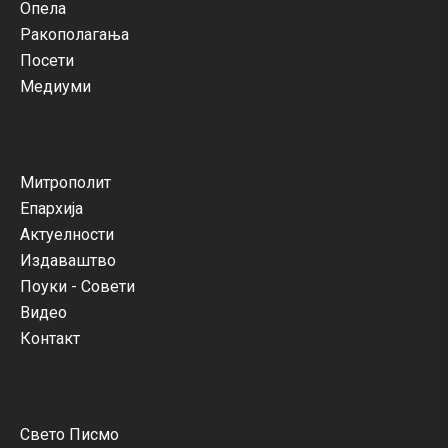
Опела
Ракополагања
Посети
Медиуми
Митрополит
Епархија
Актуелности
Издаваштво
Поуки - Совети
Видео
Контакт
Свето Писмо