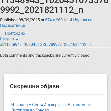
11348943_1020451673578
9992_2021821112_n
Published
08/09/2015
at
574 × 960
in
14 Недела по
Педесетница
←
Претходно
Следно
→
Both comments and trackbacks are currently closed.
Скорешни објави
Илинден – Света Архиерејска Божествена
Литургија во Трново