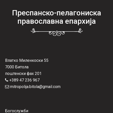
Преспанско-пелагониска
православна епархија
Влатко Миленкоски 55
7000 Битола
поштенски фах 201
+389 47 236 967
mitropolija.bitola@gmail.com
Богослужби