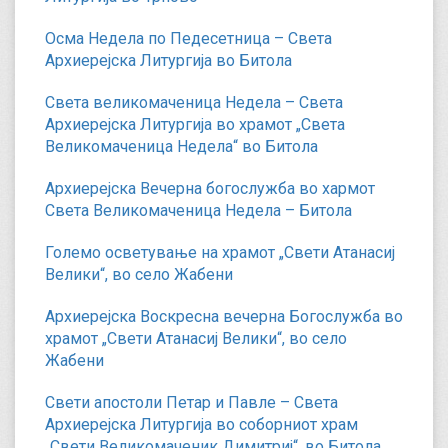
Осма Недела по Педесетница – Света
Архиерејска Литургија во Битола
Света великомаченица Недела – Света
Архиерејска Литургија во храмот „Света
Великомаченица Недела“ во Битола
Архиерејска Вечерна богослужба во хармот
Света Великомаченица Недела – Битола
Големо осветување на храмот „Свети Атанасиј
Велики“, во село Жабени
Архиерејска Воскресна вечерна Богослужба во
храмот „Свети Атанасиј Велики“, во село
Жабени
Свети апостоли Петар и Павле – Света
Архиерејска Литургија во соборниот храм
„Свети Великомаченик Димитриј“, во Битола