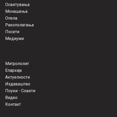
Осветувања
Монашења
Опела
Ракополагања
Посети
Медиуми
Митрополит
Епархија
Актуелности
Издаваштво
Поуки - Совети
Видео
Контакт