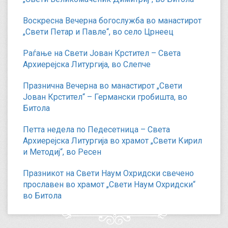
Воскресна Вечерна богослужба во манастирот
„Свети Петар и Павле“, во село Црнеец
Раѓање на Свети Јован Крстител – Света
Архиерејска Литургија, во Слепче
Празнична Вечерна во манастирот „Свети
Јован Крстител“ – Германски гробишта, во
Битола
Петта недела по Педесетница – Света
Архиерејска Литургија во храмот „Свети Кирил
и Методиј“, во Ресен
Празникот на Свети Наум Охридски свечено
прославен во храмот „Свети Наум Охридски“
во Битола