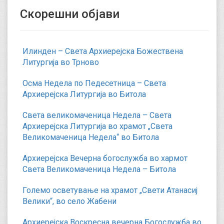
Скорешни објави
Илинден – Света Архиерејска Божествена
Литургија во Трново
Осма Недела по Педесетница – Света
Архиерејска Литургија во Битола
Света великомаченица Недела – Света
Архиерејска Литургија во храмот „Света
Великомаченица Недела“ во Битола
Архиерејска Вечерна богослужба во хармот
Света Великомаченица Недела – Битола
Големо осветување на храмот „Свети Атанасиј
Велики“, во село Жабени
Архиерејска Воскресна вечерна Богослужба во