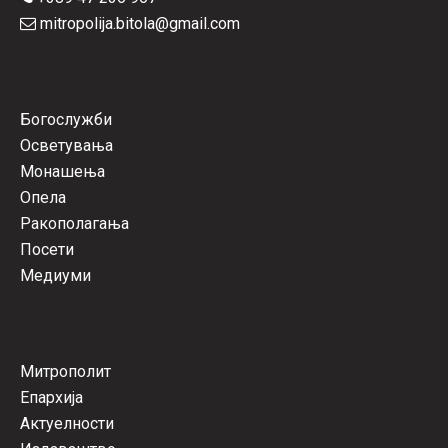
mitropolija.bitola@gmail.com
Богослужби
Осветувања
Монашења
Опела
Ракополагања
Посети
Медиуми
Митрополит
Епархија
Актуелности