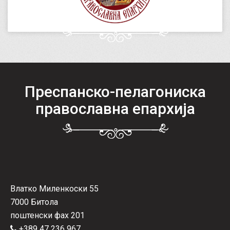
Преспанско-пелагониска
православна епархија
Влатко Миленкоски 55
7000 Битола
поштенски фах 201
+389 47 236 967