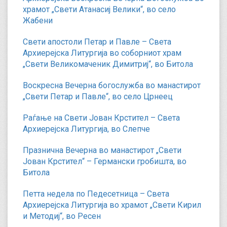
храмот „Свети Атанасиј Велики“, во село
Жабени
Свети апостоли Петар и Павле – Света
Архиерејска Литургија во соборниот храм
„Свети Великомаченик Димитриј“, во Битола
Воскресна Вечерна богослужба во манастирот
„Свети Петар и Павле“, во село Црнеец
Раѓање на Свети Јован Крстител – Света
Архиерејска Литургија, во Слепче
Празнична Вечерна во манастирот „Свети
Јован Крстител“ – Германски гробишта, во
Битола
Петта недела по Педесетница – Света
Архиерејска Литургија во храмот „Свети Кирил
и Методиј“, во Ресен