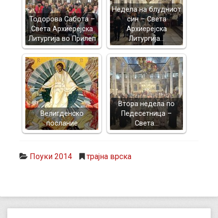
Недела на блудниот
Тодорова Сабота –
син – Света
Света Архиерејска
Архиерејска
Литургија во Прилеп
Литургија…
Втора недела по
Велигденско
Педесетница –
послание
Света…
Поуки 2014
трајна врска