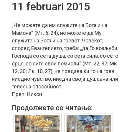
11 februari 2015
„Не можете да им служите на Бога и на
Мамона“ (Мт. 6, 24), не можете да Му
служите на Бога и на гревот. Човекот,
според Евангелието, треба: „да Го возљуби
Господа со сета душа, со сета сила, со сето
срце, со сите свои помисли“ (Мт. 22, 37; Мк.
12, 30; Лк. 10, 27), не предавајќи го на грев
ниедно чувство, ниедна своја душевна или
телесна способност.
Преп. Никон
Продолжете со читање: