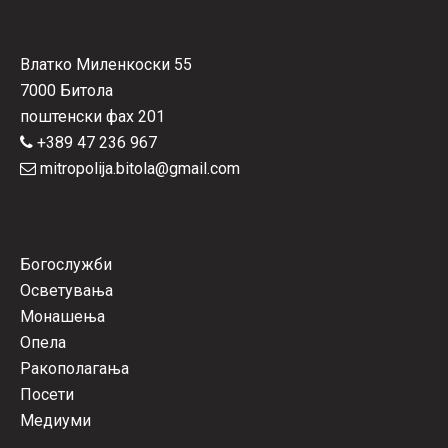
Влатко Миленкоски 55
7000 Битола
поштенски фах 201
+389 47 236 967
mitropolija.bitola@gmail.com
Богослужби
Осветувања
Монашења
Опела
Ракополагања
Посети
Медиуми