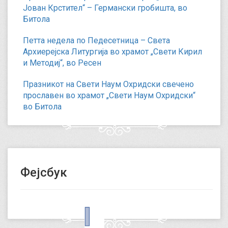
Јован Крстител“ – Германски гробишта, во
Битола
Петта недела по Педесетница – Света
Архиерејска Литургија во храмот „Свети Кирил
и Методиј“, во Ресен
Празникот на Свети Наум Охридски свечено
прославен во храмот „Свети Наум Охридски“
во Битола
Фејсбук