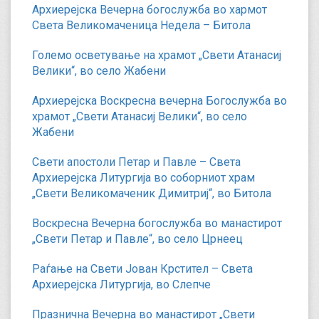
Архиерејска Вечерна богослужба во хармот
Света Великомаченица Недела – Битола
Големо осветување на храмот „Свети Атанасиј
Велики“, во село Жабени
Архиерејска Воскресна вечерна Богослужба во
храмот „Свети Атанасиј Велики“, во село
Жабени
Свети апостоли Петар и Павле – Света
Архиерејска Литургија во соборниот храм
„Свети Великомаченик Димитриј“, во Битола
Воскресна Вечерна богослужба во манастирот
„Свети Петар и Павле“, во село Црнеец
Раѓање на Свети Јован Крстител – Света
Архиерејска Литургија, во Слепче
Празнична Вечерна во манастирот „Свети