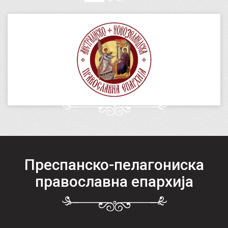
Преспанско-пелагониска
православна епархија