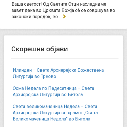
Ваша светост! Од Светите Отци наследивме
завет дека во Црквата Божја сè се совршува во
законски поредок, во…
Скорешни објави
Илинден – Света Архиерејска Божествена
Литургија во Трново
Осма Недела по Педесетница – Света
Архиерејска Литургија во Битола
Света великомаченица Недела – Света
Архиерејска Литургија во храмот „Света
Великомаченица Недела“ во Битола