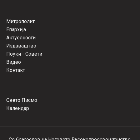
Митрополит
Епархија
Актуелности
Издаваштво
Поуки - Совети
Видео
Контакт
Свето Писмо
Календар
Со благослов на Неговото Високопреосвештенство,