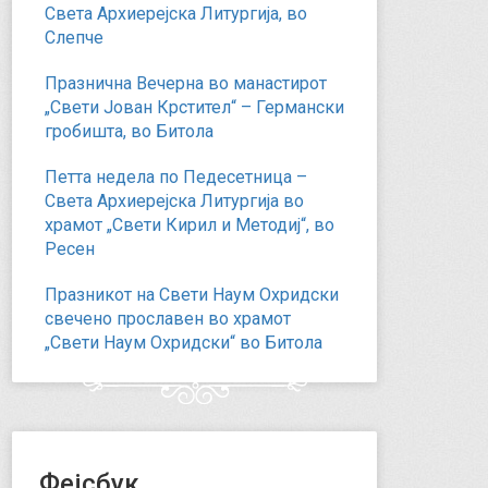
Света Архиерејска Литургија, во
Слепче
Празнична Вечерна во манастирот
„Свети Јован Крстител“ – Германски
гробишта, во Битола
Петта недела по Педесетница –
Света Архиерејска Литургија во
храмот „Свети Кирил и Методиј“, во
Ресен
Празникот на Свети Наум Охридски
свечено прославен во храмот
„Свети Наум Охридски“ во Битола
Фејсбук