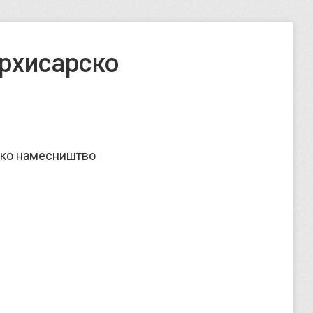
рхисарско
ско намесништво