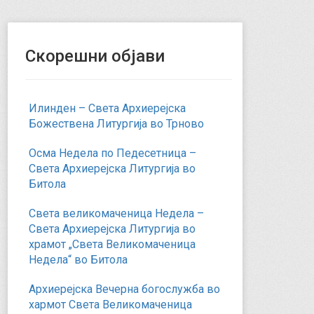
Скорешни објави
Илинден – Света Архиерејска
Божествена Литургија во Трново
Осма Недела по Педесетница –
Света Архиерејска Литургија во
Битола
Света великомаченица Недела –
Света Архиерејска Литургија во
храмот „Света Великомаченица
Недела“ во Битола
Архиерејска Вечерна богослужба во
хармот Света Великомаченица