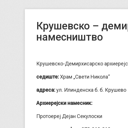
Крушевско – деми
намесништво
Крушевско-Демирхисарско aрхиереј
седиште:
Храм „Свети Никола“
адреса:
ул. Илинденска б. б. Крушево
Архиерејски намесник:
Протоереј Дејан Секулоски