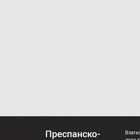
Преспанско-
Влатк