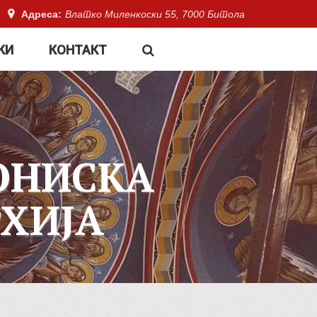
Адреса:
Влатко Миленкоски 55, 7000 Битола
КИ
КОНТАКТ
ОНИСКА
ХИЈА