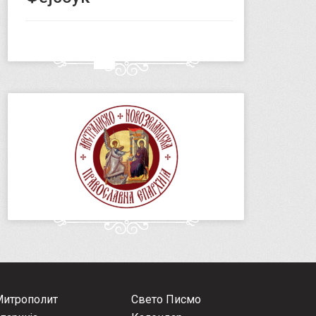
Митрополит
Свето Писмо