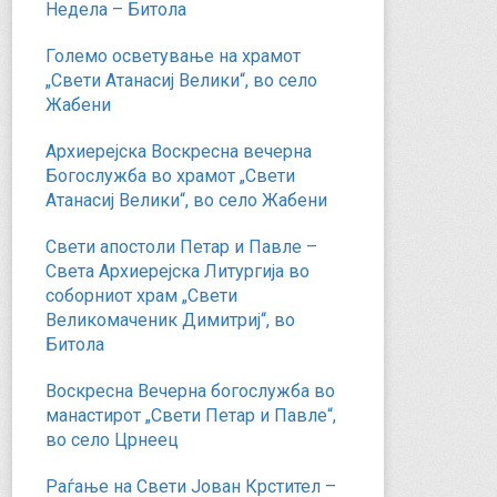
Недела – Битола
Големо осветување на храмот
„Свети Атанасиј Велики“, во село
Жабени
Архиерејска Воскресна вечерна
Богослужба во храмот „Свети
Атанасиј Велики“, во село Жабени
Свети апостоли Петар и Павле –
Света Архиерејска Литургија во
соборниот храм „Свети
Великомаченик Димитриј“, во
Битола
Воскресна Вечерна богослужба во
манастирот „Свети Петар и Павле“,
во село Црнеец
Раѓање на Свети Јован Крстител –