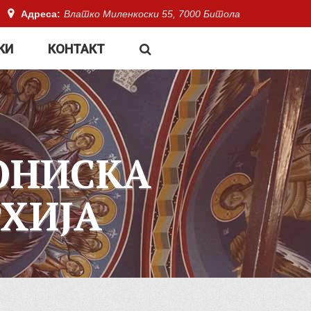
Адреса:
Влатко Миленкоски 55, 7000 Битола
КИ
КОНТАКТ
ОНИСКА
ХИЈА