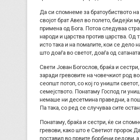
Да си спомнеме за братоубиството на К
својот брат Авел во полето, бидејќи 
примена од Бога. Потоа следуваа стра
народи и царства против царства. Од т
исто така и на помалите, кои се дело 
што доаѓа во светот, доаѓа од сатанат
Свети Јован Богослов, браќа и сестри,
заради гревовите на човечкиот род в
сеопшт потоп, со кој го уништи свето
семејството. Понатаму Господ ги униш
немаше ни десетмина праведни, а пош
Па така, со ред се случуваа сите оста
Понатаму, браќа и сестри, ќе си спомн
гревови, како што е Светиот пророк Дав
поставил во првите борбени редови, а 