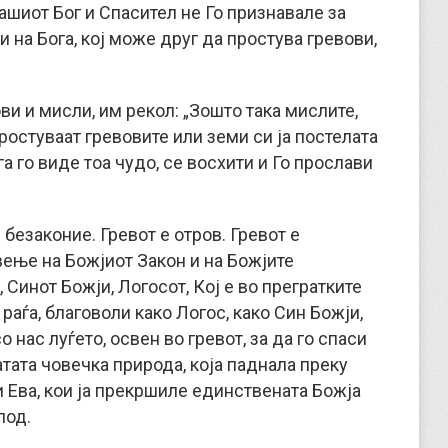
ашиот Бог и Спасител не Го признавале за
и на Бога, кој може друг да простува гревови,
ви и мисли, им рекол: „Зошто така мислите,
ростуваат гревовите или земи си ја постелата
ога го виде тоа чудо, се восхити и Го прослави
и безаконие. Гревот е отров. Гревот е
ење на Божјиот Закон и на Божјите
 Синот Божји, Логосот, Кој е во прегратките
раѓа, благоволи како Логос, како Син Божји,
о нас луѓето, освен во гревот, за да го спаси
натата човечка природа, која паднала преку
 Ева, кои ја прекршиле единствената Божја
лод.