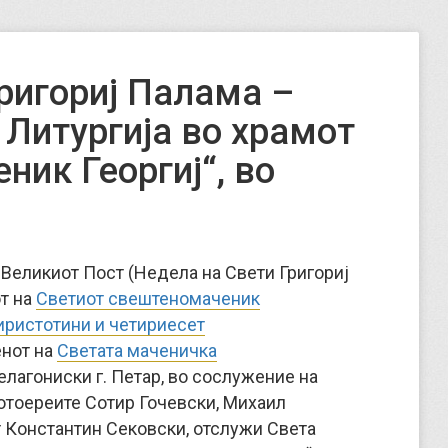
ригориј Палама –
 Литургија во храмот
ник Георгиј“, во
д Великиот Пост (Недела на Свети Григориј
от на
Светиот свештеномаченик
иристотини и четириесет
нот на
Светата маченичка
лагониски г. Петар, во сослужение на
отоереите Сотир Гочевски, Михаил
т Константин Сековски, отслужи Света