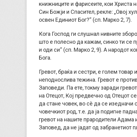
книжниците и фарисеите, кои Христа н
Син Божји и Спасител, рекле: „Овој хул
освен Единиот Бог?“ (сп. Марко 2, 7).
Кога Господ ги слушнал нивните зборо
што е полесно да кажам, синко ти се п
и оди си“ (сп. Марко 2, 9). А народот к
Бога.
Гревот, браќа и сестри, е голем товар 
неподнослива тежина. Гревот е против
Заповеди. Па ете, токму заради гревот,
на Отецот, Кој предвечно од Отецот се 
да стане човек, во сè да се изедначи с
човечкиот род, т.е. да ја подигне пад
гревот на нашите прародители Адама и
Заповед, да не јадат од забранетиот п