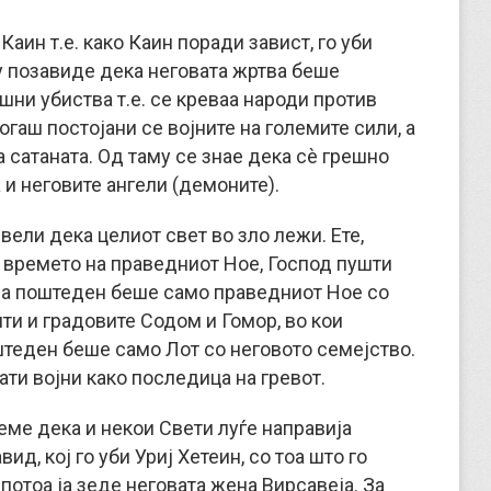
аин т.е. како Каин поради завист, го уби
му позавиде дека неговата жртва беше
шни убиства т.е. се креваа народи против
огаш постојани се војните на големите сили, а
на сатаната. Од таму се знае дека сè грешно
а и неговите ангели (демоните).
 вели дека целиот свет во зло лежи. Ете,
о времето на праведниот Ное, Господ пушти
т, а поштеден беше само праведниот Ное со
ти и градовите Содом и Гомор, во кои
теден беше само Лот со неговото семејство.
нати војни како последица на гревот.
еме дека и некои Свети луѓе направија
ид, кој го уби Уриј Хетеин, со тоа што го
потоа ја зеде неговата жена Вирсавеја. За