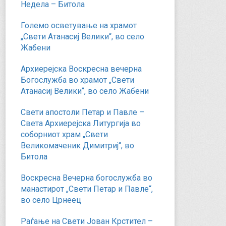
Недела – Битола
Големо осветување на храмот
„Свети Атанасиј Велики“, во село
Жабени
Архиерејска Воскресна вечерна
Богослужба во храмот „Свети
Атанасиј Велики“, во село Жабени
Свети апостоли Петар и Павле –
Света Архиерејска Литургија во
соборниот храм „Свети
Великомаченик Димитриј“, во
Битола
Воскресна Вечерна богослужба во
манастирот „Свети Петар и Павле“,
во село Црнеец
Раѓање на Свети Јован Крстител –