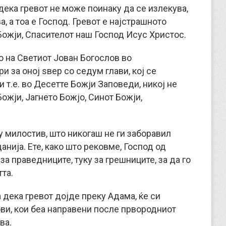
 дека гревот не може поинаку да се излекува,
ва, а тоа е Господ. Гревот е најстрашното
 Божји, Спасителот наш Господ Исус Христос.
о на Светиот Јован Богослов во
и за оној ѕвер со седум глави, кој се
 т.е. во Десетте Божји Заповеди, никој не
ожји, Јагнето Божјо, Синот Божји,
ку милостив, што никогаш не ги заборавил
анија. Ете, како што рековме, Господ од
а праведниците, туку за грешниците, за да го
та.
а дека гревот дојде преку Адама, ќе си
ви, кои беа направени после првородниот
ва.