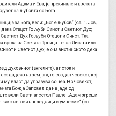
одители Адама и Ева, ја прекинале и врската
сојузот на љубовта со Бога.
ција за Бога, вели: „Бог е љубов“ (сп. 1. Јов,
мо дека Отецот Го љуби Синот и Светиот Дух;
 Светиот Дух Го љуби Отецот и Синот. Таа
а врска на Светата Троица т.е. на Лицата или
 Синот и Светиот Дух, е она вистинското дека
ред духовниот (ангелите), а потоа и
 создадено на земјата, го создал човекот, кој
ќи му власт да управува со неа. Но човекот,
ената Божја Заповед да не јаде од
о што вели Свети апостол Павле: „Адам згреши
е како негови наследници и умревме“ (сп.