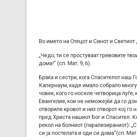
Во името на Отецот и Синот и Светиот 
„Чедо, ти се простуваат гревовите твои
дома!“ (сп. Мат. 9, 6).
Браќа и сестри, кога Спасителот наш Г
Капернаум, каде имало собрало многу
човек, кого го носеле четворица луѓе
Евангелие, кои не неможејќи да го дон
отвориле кровот и низ отворот кој го 
пред Христа нашиот Бог и Спасител. Ко
рекол на болниот (парализираниот): „С
си ја постелата и оди си дома“(сп. Мат.