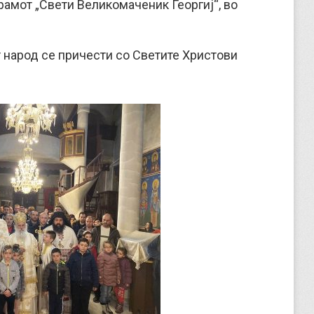
рамот „Свети Великомаченик Георгиј“, во
т народ се причести со Светите Христови