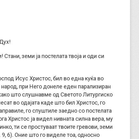
Дух!
! Стани, земи ја постелата твоја и оди си
оспод Исус Христос, бил во една куќа во
 народ, при Него донеле еден парализиран
, како што слушнавме од Светото Литургиско
есат во одајата каде што бил Христос, го
направиле, го спуштиле заедно со постелата
га Христос ја видел нивната силна вера, му
инко, ти се простуваат твоите гревови, земи
 9, 6). Оние што го виделе тоа, односно