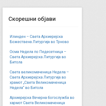
Скорешни објави
Илинден – Света Архиерејска
Божествена Литургија во Трново
Осма Недела по Педесетница –
Света Архиерејска Литургија во
Битола
Света великомаченица Недела –
Света Архиерејска Литургија во
храмот „Света Великомаченица
Недела“ во Битола
Архиерејска Вечерна богослужба во
хармот Света Великомаченица