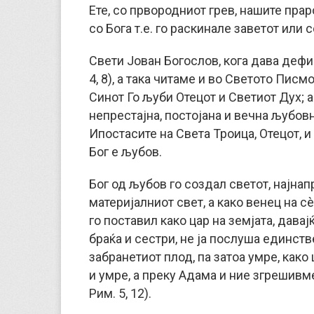
Ете, со првородниот грев, нашите прар
со Бога т.е. го раскинале заветот или 
Свети Јован Богослов, кога дава дефини
4, 8), а така читаме и во Светото Пис
Синот Го љуби Отецот и Светиот Дух; а
непрестајна, постојана и вечна љубовн
Ипостасите на Света Троица, Отецот, и
Бог е љубов.
Бог од љубов го создал светот, најнап
материјалниот свет, а како венец на сè
го поставил како цар на земјата, давај
браќа и сестри, не ја послуша единств
забранетиот плод, па затоа умре, как
и умре, а преку Адама и ние згрешивм
Рим. 5, 12).