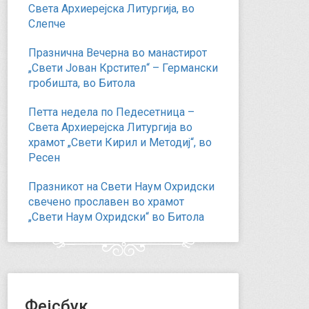
Света Архиерејска Литургија, во
Слепче
Празнична Вечерна во манастирот
„Свети Јован Крстител“ – Германски
гробишта, во Битола
Петта недела по Педесетница –
Света Архиерејска Литургија во
храмот „Свети Кирил и Методиј“, во
Ресен
Празникот на Свети Наум Охридски
свечено прославен во храмот
„Свети Наум Охридски“ во Битола
Фејсбук