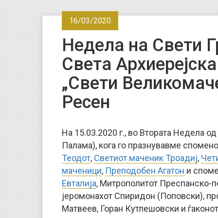
16/03/2020
Недела на Свети Г
Света Архиерејска
„Свети Великомаче
Ресен
На 15.03.2020 г., во Втората Недела о
Палама), кога го празнувавме спомен
Теодот
,
Светиот маченик Троадиј
,
Чет
маченици
,
Преподобен Агатон
и споме
Евталија
, Митрополитот Преспанско-пе
јеромонахот Спиридон (Поповски), пр
Матвеев, Горан Кутлешовски и ѓаконо