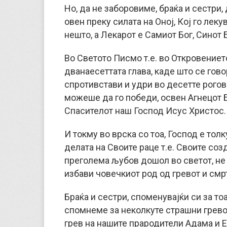
Но, да не заборовиме, браќа и сестри,
овен преку силата на Оној, Кој го леку
нешто, а Лекарот е Самиот Бог, Синот
Во Светото Писмо т.е. во Откровениет
дванаесеттата глава, каде што се говор
спротивстави и удри во десетте рогови
можеше да го победи, освен Агнецот Б
Спасителот наш Господ Исус Христос.
И токму во врска со тоа, Господ е тол
делата на Своите раце т.е. Своите созд
преголема љубов дошол во светот, не з
избави човечкиот род од гревот и смрт
Браќа и сестри, споменувајќи си за то
спомнеме за неколкуте страшни грево
грев на нашите прародители Адама и Е