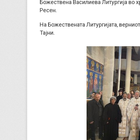
Божествена Василиева Литургија во х
Ресен.
На Божествената Литургијата, вернио
Тајни.