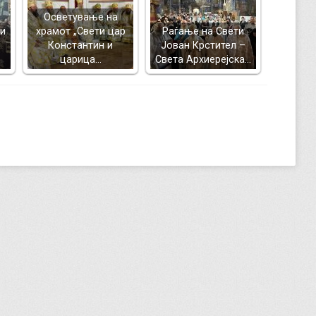
Осветување на
 и
храмот „Свети цар
Раѓање на Свети
Константин и
Јован Крстител –
царица…
Света Архиерејска…