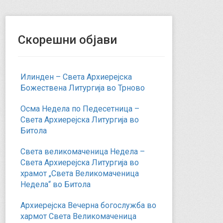
Скорешни објави
Илинден – Света Архиерејска
Божествена Литургија во Трново
Осма Недела по Педесетница –
Света Архиерејска Литургија во
Битола
Света великомаченица Недела –
Света Архиерејска Литургија во
храмот „Света Великомаченица
Недела“ во Битола
Архиерејска Вечерна богослужба во
хармот Света Великомаченица