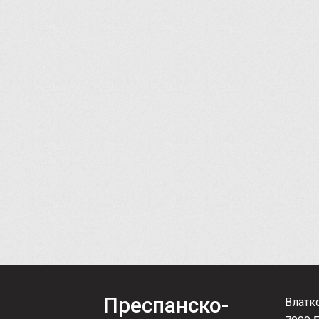
Преспанско-
Влатк