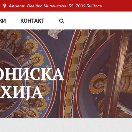
Адреса:
Влатко Миленкоски 55, 7000 Битола
КИ
КОНТАКТ
ОНИСКА
ХИЈА