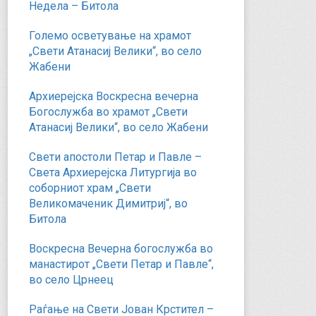
Недела – Битола
Големо осветување на храмот
„Свети Атанасиј Велики“, во село
Жабени
Архиерејска Воскресна вечерна
Богослужба во храмот „Свети
Атанасиј Велики“, во село Жабени
Свети апостоли Петар и Павле –
Света Архиерејска Литургија во
соборниот храм „Свети
Великомаченик Димитриј“, во
Битола
Воскресна Вечерна богослужба во
манастирот „Свети Петар и Павле“,
во село Црнеец
Раѓање на Свети Јован Крстител –