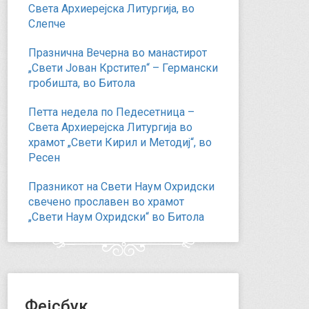
Света Архиерејска Литургија, во
Слепче
Празнична Вечерна во манастирот
„Свети Јован Крстител“ – Германски
гробишта, во Битола
Петта недела по Педесетница –
Света Архиерејска Литургија во
храмот „Свети Кирил и Методиј“, во
Ресен
Празникот на Свети Наум Охридски
свечено прославен во храмот
„Свети Наум Охридски“ во Битола
Фејсбук