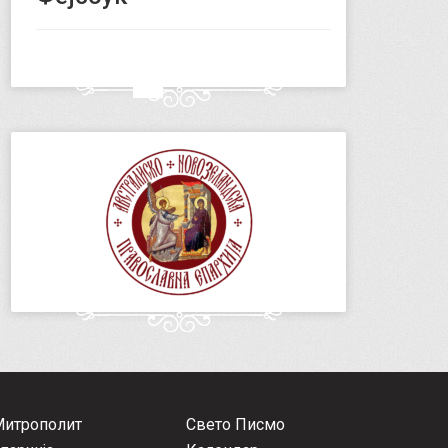
Митрополит
Свето Писмо