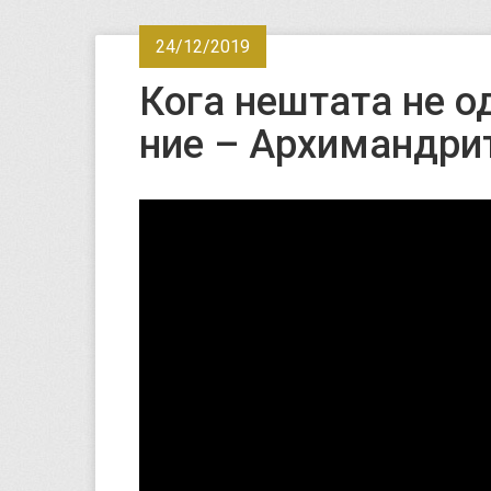
24/12/2019
Кога нештата не о
ние – Архимандри