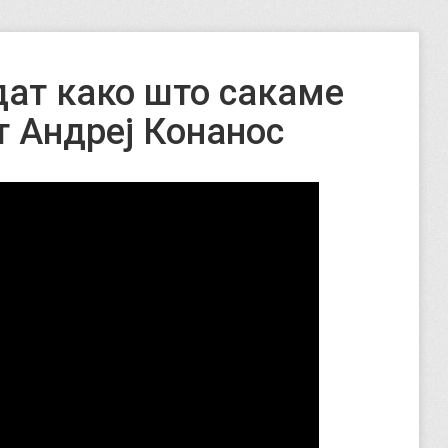
дат како што сакаме
т Андреј Конанос