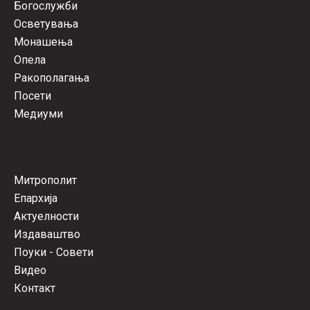
Богослужби
Осветувања
Монашења
Опела
Ракополагања
Посети
Медиуми
Митрополит
Епархија
Актуелности
Издаваштво
Поуки - Совети
Видео
Контакт