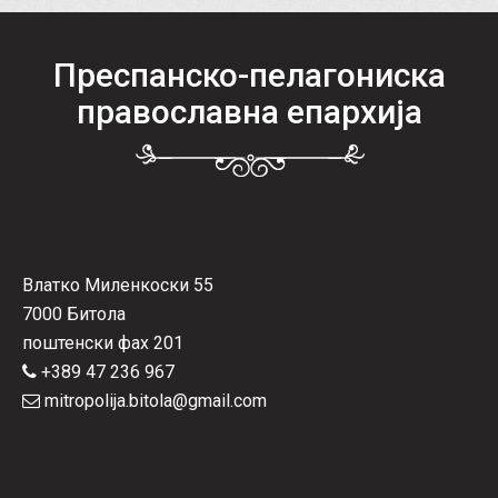
Преспанско-пелагониска
православна епархија
Влатко Миленкоски 55
7000 Битола
поштенски фах 201
+389 47 236 967
mitropolija.bitola@gmail.com