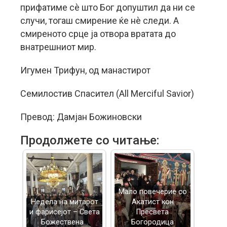
прифатиме сè што Бог допуштил да ни се
случи, тогаш смирение ќе нè следи. А
смиреното срце ја отвора вратата до
внатрешниот мир.
Игумен Трифун, од манастирот
Семилостив Спасител (All Merciful Savior)
Превод: Дамјан Божиновски
Продолжете со читање:
Mало повечерие со
Недела на митарот
Акатист кон
и фарисејот – Светa
Пресвета
Божествена…
Богородица