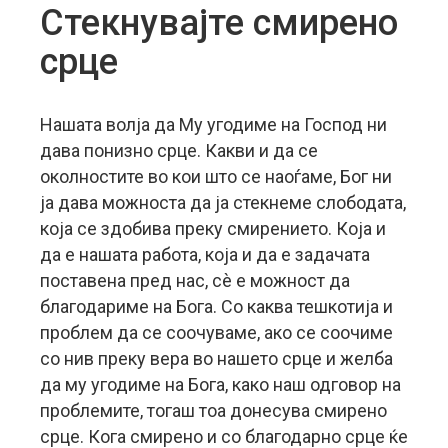
Стекнувајте смирено
срце
Нашата волја да Му угодиме на Господ ни
дава понизно срце. Какви и да се
околностите во кои што се наоѓаме, Бог ни
ja дава можностa да ја стекнеме слободата,
која се здобива преку смирението. Која и
да е нашата работа, која и да е задачата
поставена пред нас, сè е можност да
благодариме на Бога.
Со каква тешкотија и
проблем да се соочуваме, ако се соочиме
со нив преку вера во нашето срце и желба
да му угодиме на Бога, како наш одговор на
проблемите, тогаш тоа донесува смирено
срце. Кога смирено и со благодарно срце ќе