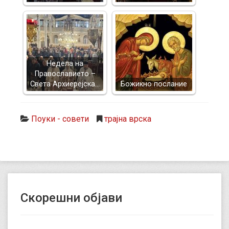
Недела на
Православието –
Света Архиерејска…
Божикно послание
Поуки - совети
трајна врска
Скорешни објави