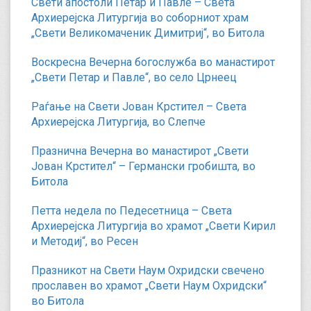
Свети апостоли Петар и Павле – Света
Архиерејска Литургија во соборниот храм
„Свети Великомаченик Димитриј“, во Битола
Воскресна Вечерна богослужба во манастирот
„Свети Петар и Павле“, во село Црнеец
Раѓање на Свети Јован Крстител – Света
Архиерејска Литургија, во Слепче
Празнична Вечерна во манастирот „Свети
Јован Крстител“ – Германски гробишта, во
Битола
Петта недела по Педесетница – Света
Архиерејска Литургија во храмот „Свети Кирил
и Методиј“, во Ресен
Празникот на Свети Наум Охридски свечено
прославен во храмот „Свети Наум Охридски“
во Битола