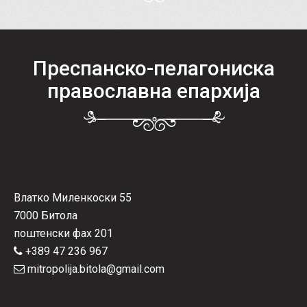
Преспанско-пелагониска
православна епархија
Влатко Миленкоски 55
7000 Битола
поштенски фах 201
+389 47 236 967
mitropolija.bitola@gmail.com