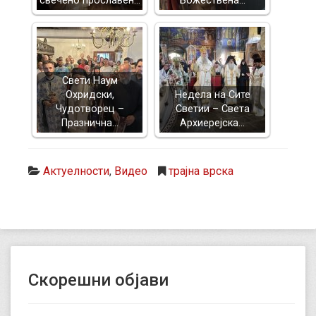
свечено прославен…
Божествена…
Свети Наум
Охридски,
Недела на Сите
Чудотворец –
Светии – Света
Празнична…
Архиерејска…
Актуелности
,
Видео
трајна врска
Скорешни објави