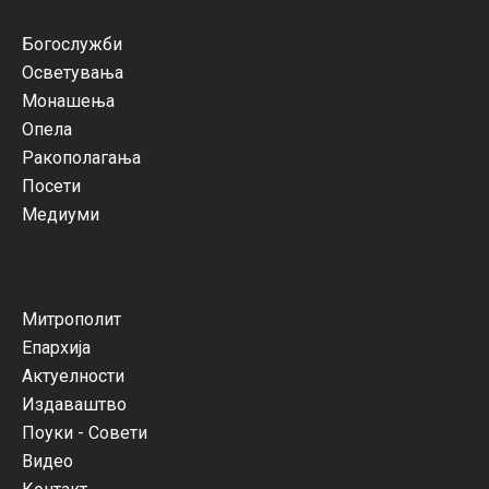
Богослужби
Осветувања
Монашења
Опела
Ракополагања
Посети
Медиуми
Митрополит
Епархија
Актуелности
Издаваштво
Поуки - Совети
Видео