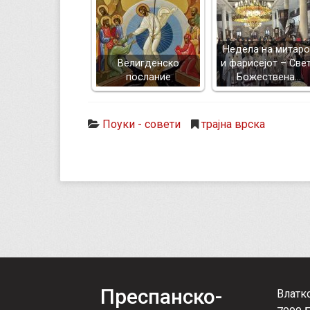
Недела на митаро
Велигденско
и фарисејот – Све
послание
Божествена…
Поуки - совети
трајна врска
Преспанско-
Влатк