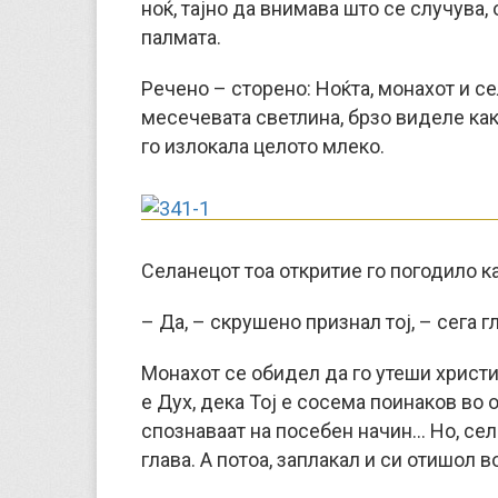
ноќ, тајно да внимава што се случува,
палмата.
Речено – сторено: Ноќта, монахот и се
месечевата светлина, брзо виделе как
го излокала целото млеко.
Селанецот тоа откритие го погодило к
– Да, – скрушено признал тој, – сега г
Монахот се обидел да го утеши христиј
е Дух, дека Тој е сосема поинаков во 
спознаваат на посебен начин… Но, сел
глава. А потоа, заплакал и си отишол в