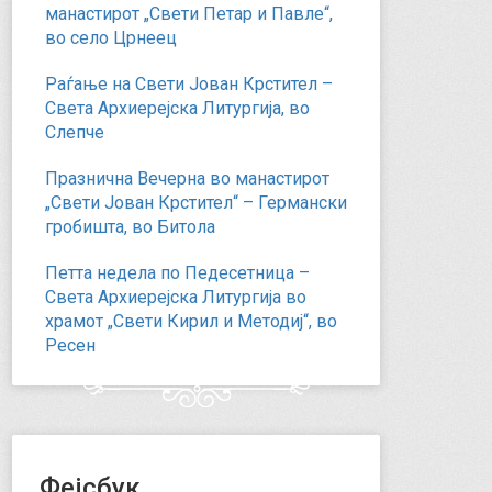
манастирот „Свети Петар и Павле“,
во село Црнеец
Раѓање на Свети Јован Крстител –
Света Архиерејска Литургија, во
Слепче
Празнична Вечерна во манастирот
„Свети Јован Крстител“ – Германски
гробишта, во Битола
Петта недела по Педесетница –
Света Архиерејска Литургија во
храмот „Свети Кирил и Методиј“, во
Ресен
Фејсбук