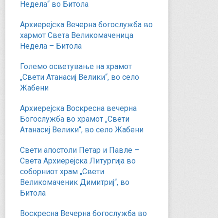
Недела“ во Битола
Архиерејска Вечерна богослужба во
хармот Света Великомаченица
Недела – Битола
Големо осветување на храмот
„Свети Атанасиј Велики“, во село
Жабени
Архиерејска Воскресна вечерна
Богослужба во храмот „Свети
Атанасиј Велики“, во село Жабени
Свети апостоли Петар и Павле –
Света Архиерејска Литургија во
соборниот храм „Свети
Великомаченик Димитриј“, во
Битола
Воскресна Вечерна богослужба во