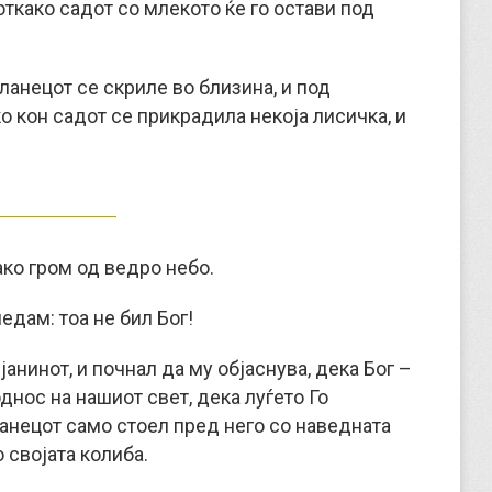
 откако садот со млекото ќе го остави под
ланецот се скриле во близина, и под
о кон садот се прикрадила некоја лисичка, и
ако гром од ведро небо.
ледам: тоа не бил Бог!
анинот, и почнал да му објаснува, дека Бог –
однос на нашиот свет, дека луѓето Го
анецот само стоел пред него со наведната
о својата колиба.