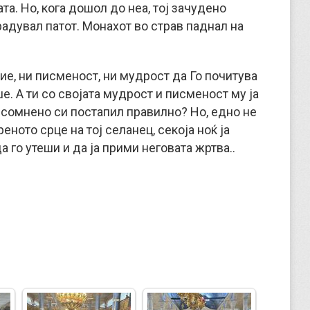
та. Но, кога дошол до неа, тој зачудено
градувал патот. Монахот во страв паднал на
ие, ни писменост, ни мудрост да Го почитува
ше. А ти со својата мудрост и писменост му ја
есомнено си постапил правилно? Но, едно не
реното срце на тој селанец, секоја ноќ ја
а го утеши и да ја прими неговата жртва..