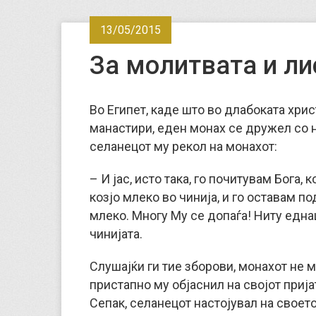
13/05/2015
За молитвата и ли
Во Египет, каде што во длабоката хри
манастири, еден монах се дружел со н
селанецот му рекол на монахот:
– И јас, исто така, го почитувам Бога, 
козјо млеко во чинија, и го оставам по
млеко.
Многу Му се допаѓа! Ниту една
чинијата.
Слушајќи ги тие зборови, монахот не 
пристапно му објаснил на својот прија
Сепак, селанецот настојувал на своет