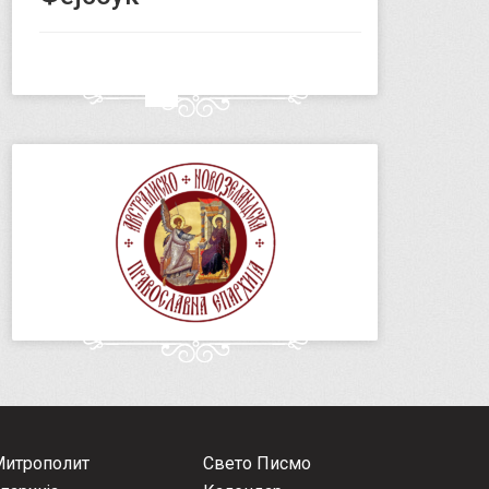
Митрополит
Свето Писмо