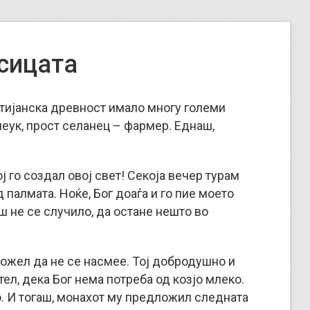
сицата
стијанска древност имало многу големи
еук, прост селанец – фармер. Еднаш,
кој го создал овој свет! Секоја вечер турам
д палмата. Ноќе, Бог доаѓа и го пие моето
ш не се случило, да остане нешто во
можел да не се насмее. Тој добродушно и
тел, дека Бог нема потреба од козјо млеко.
о. И тогаш, монахот му предложил следната