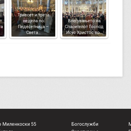
Триесет и трета
т
недела по
Влегувањето на
тa
Педесетница –
Спасителот Господ
Света…
Исус Христос во…
о Миленкоски 55
Богослужби