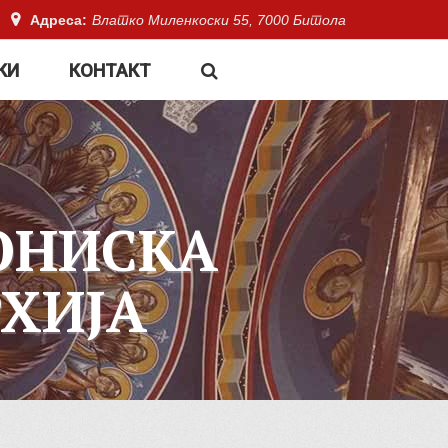
Адреса:
Влатко Миленкоски 55, 7000 Битола
КИ
КОНТАКТ
ОНИСКА
ХИЈА