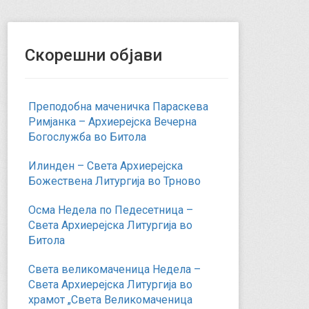
Скорешни објави
Преподобна маченичка Параскева
Римјанка – Архиерејска Вечерна
Богослужба во Битола
Илинден – Света Архиерејска
Божествена Литургија во Трново
Осма Недела по Педесетница –
Света Архиерејска Литургија во
Битола
Света великомаченица Недела –
Света Архиерејска Литургија во
храмот „Света Великомаченица