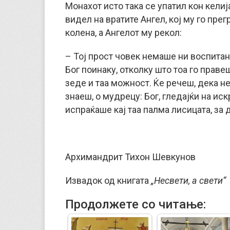
Монахот исто така се упатил кон келија
видел на вратите Ангел, кој му го пре
колена, а Ангелот му рекол:
– Тој прост човек немаше ни воспитан
Бог поинаку, отколку што тоа го праве
зеде и таа можност. Ќе речеш, дека н
знаеш, о мудрецу: Бог, гледајќи на иск
испраќаше кај таа палма лисицата, за д
Архимандрит Тихон Шевкунов
Извадок од книгата
„Несвети, а свети“
Продолжете со читање: